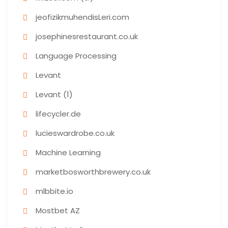
jeofizikmuhendisLeri.com
josephinesrestaurant.co.uk
Language Processing
Levant
Levant (1)
lifecycler.de
lucieswardrobe.co.uk
Machine Learning
marketbosworthbrewery.co.uk
mlbbite.io
Mostbet AZ