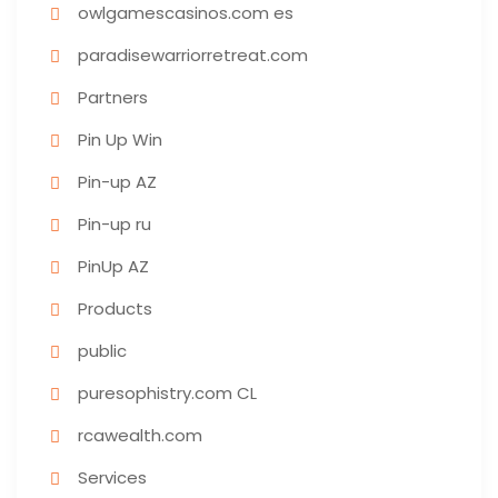
owlgamescasinos.com es
paradisewarriorretreat.com
Partners
Pin Up Win
Pin-up AZ
Pin-up ru
PinUp AZ
Products
public
puresophistry.com CL
rcawealth.com
Services