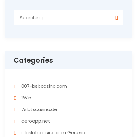
Categories
007-bsbcasino.com
1Win
7slotscasino.de
aeroapp.net
afrislotscasino.com Generic