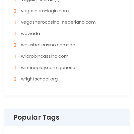
vegashero-login.com
vegasherocasino-nederland.com
wawada
weissbetcasino.com-de
wildrobincassino.com
wintinoplay.com generic
wrightschool.org
Popular Tags