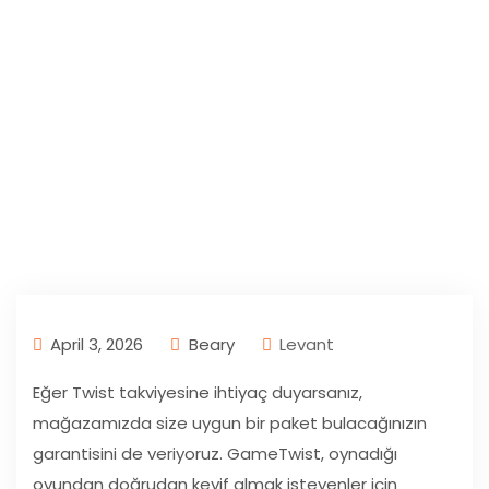
April 3, 2026
Beary
Levant
Eğer Twist takviyesine ihtiyaç duyarsanız,
mağazamızda size uygun bir paket bulacağınızın
garantisini de veriyoruz. GameTwist, oynadığı
oyundan doğrudan keyif almak isteyenler için