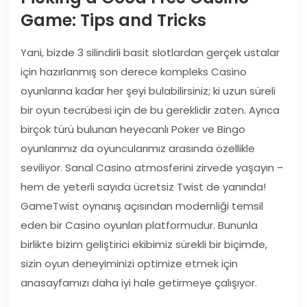
Game: Tips and Tricks
Yani, bizde 3 silindirli basit slotlardan gerçek ustalar
için hazırlanmış son derece kompleks Casino
oyunlarına kadar her şeyi bulabilirsiniz; ki uzun süreli
bir oyun tecrübesi için de bu gereklidir zaten. Ayrıca
birçok türü bulunan heyecanlı Poker ve Bingo
oyunlarımız da oyuncularımız arasında özellikle
seviliyor. Sanal Casino atmosferini zirvede yaşayın –
hem de yeterli sayıda ücretsiz Twist de yanında!
GameTwist oynanış açısından modernliği temsil
eden bir Casino oyunları platformudur. Bununla
birlikte bizim geliştirici ekibimiz sürekli bir biçimde,
sizin oyun deneyiminizi optimize etmek için
anasayfamızı daha iyi hale getirmeye çalışıyor.