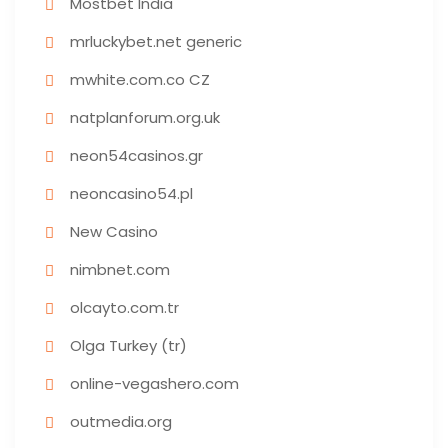
Mostbet India
mrluckybet.net generic
mwhite.com.co CZ
natplanforum.org.uk
neon54casinos.gr
neoncasino54.pl
New Casino
nimbnet.com
olcayto.com.tr
Olga Turkey (tr)
online-vegashero.com
outmedia.org