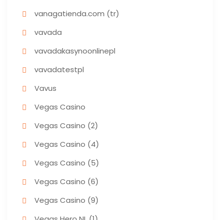
vanagatienda.com (tr)
vavada
vavadakasynoonlinepl
vavadatestpl
Vavus
Vegas Casino
Vegas Casino (2)
Vegas Casino (4)
Vegas Casino (5)
Vegas Casino (6)
Vegas Casino (9)
Vegas Hero NL (1)