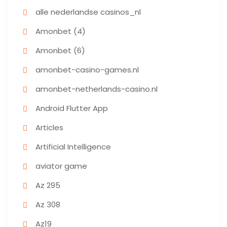
alle nederlandse casinos_nl
Amonbet (4)
Amonbet (6)
amonbet-casino-games.nl
amonbet-netherlands-casino.nl
Android Flutter App
Articles
Artificial Intelligence
aviator game
Az 295
Az 308
Az19