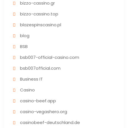
bizzo-cassino.gr
bizzo-cassino.top
blazespinscasino.pl
blog
BSB
bsb007-official-casino.com
bsb007official.com
Business IT
Casino
casino-beef.app
casino-vegashero.org
casinobeef-deutschland.de