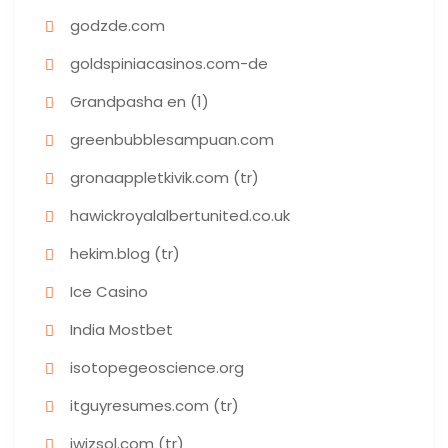
godzde.com
goldspiniacasinos.com-de
Grandpasha en (1)
greenbubblesampuan.com
gronaappletkivik.com (tr)
hawickroyalalbertunited.co.uk
hekim.blog (tr)
Ice Casino
India Mostbet
isotopegeoscience.org
itguyresumes.com (tr)
iwizsol.com (tr)