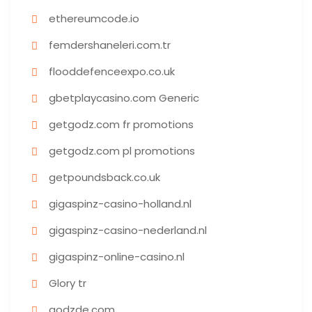
ethereumcode.io
femdershaneleri.com.tr
flooddefenceexpo.co.uk
gbetplaycasino.com Generic
getgodz.com fr promotions
getgodz.com pl promotions
getpoundsback.co.uk
gigaspinz-casino-holland.nl
gigaspinz-casino-nederland.nl
gigaspinz-online-casino.nl
Glory tr
godzde.com