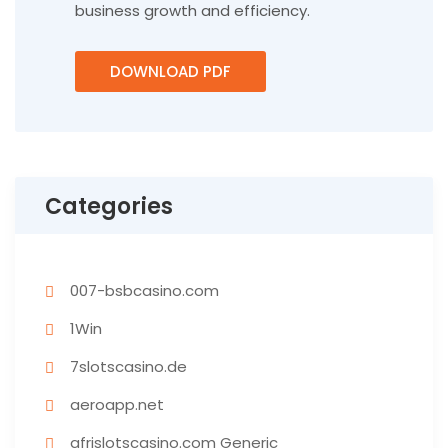
business growth and efficiency.
DOWNLOAD PDF
Categories
007-bsbcasino.com
1Win
7slotscasino.de
aeroapp.net
afrislotscasino.com Generic