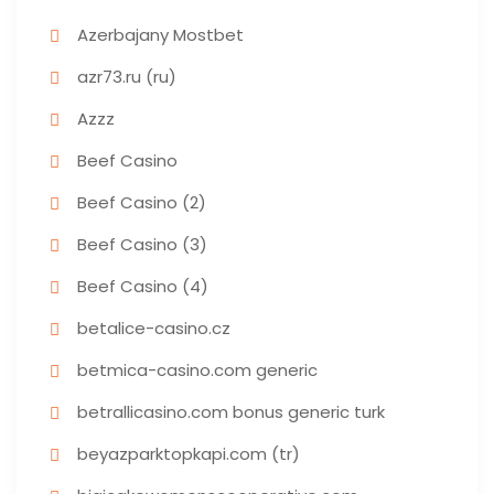
Azerbajany Mostbet
azr73.ru (ru)
Azzz
Beef Casino
Beef Casino (2)
Beef Casino (3)
Beef Casino (4)
betalice-casino.cz
betmica-casino.com generic
betrallicasino.com bonus generic turk
beyazparktopkapi.com (tr)