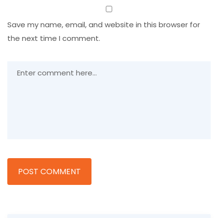
Save my name, email, and website in this browser for
the next time I comment.