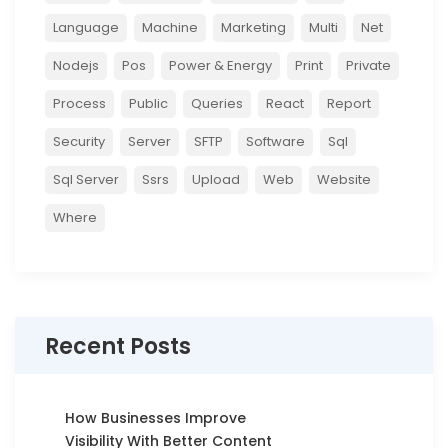
Language
Machine
Marketing
Multi
Net
Nodejs
Pos
Power & Energy
Print
Private
Process
Public
Queries
React
Report
Security
Server
SFTP
Software
Sql
Sql Server
Ssrs
Upload
Web
Website
Where
Recent Posts
How Businesses Improve
Visibility With Better Content