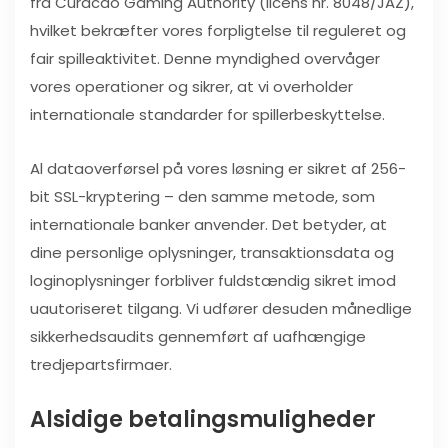
fra Curacao Gaming Authority (licens nr. 8048/JAZ),
hvilket bekræfter vores forpligtelse til reguleret og
fair spilleaktivitet. Denne myndighed overvåger
vores operationer og sikrer, at vi overholder
internationale standarder for spillerbeskyttelse.
Al dataoverførsel på vores løsning er sikret af 256-
bit SSL-kryptering – den samme metode, som
internationale banker anvender. Det betyder, at
dine personlige oplysninger, transaktionsdata og
loginoplysninger forbliver fuldstændig sikret imod
uautoriseret tilgang. Vi udfører desuden månedlige
sikkerhedsaudits gennemført af uafhængige
tredjepartsfirmaer.
Alsidige betalingsmuligheder