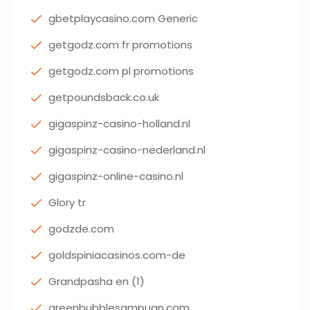
gbetplaycasino.com Generic
getgodz.com fr promotions
getgodz.com pl promotions
getpoundsback.co.uk
gigaspinz-casino-holland.nl
gigaspinz-casino-nederland.nl
gigaspinz-online-casino.nl
Glory tr
godzde.com
goldspiniacasinos.com-de
Grandpasha en (1)
greenbubblesampuan.com