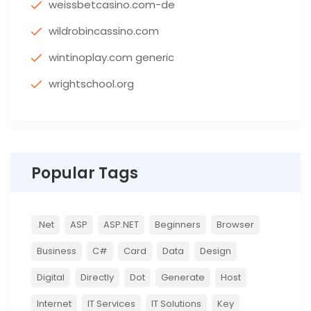
weissbetcasino.com-de
wildrobincassino.com
wintinoplay.com generic
wrightschool.org
Popular Tags
.net
ASP
ASP.NET
Beginners
Browser
Business
C#
Card
Data
Design
Digital
Directly
Dot
Generate
Host
Internet
IT Services
IT Solutions
Key