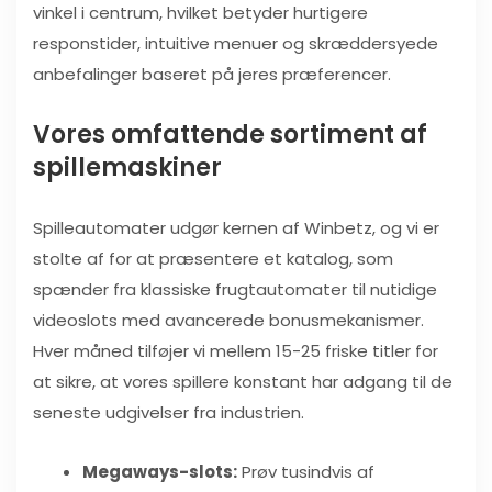
vinkel i centrum, hvilket betyder hurtigere
responstider, intuitive menuer og skræddersyede
anbefalinger baseret på jeres præferencer.
Vores omfattende sortiment af
spillemaskiner
Spilleautomater udgør kernen af Winbetz, og vi er
stolte af for at præsentere et katalog, som
spænder fra klassiske frugtautomater til nutidige
videoslots med avancerede bonusmekanismer.
Hver måned tilføjer vi mellem 15-25 friske titler for
at sikre, at vores spillere konstant har adgang til de
seneste udgivelser fra industrien.
Megaways-slots:
Prøv tusindvis af