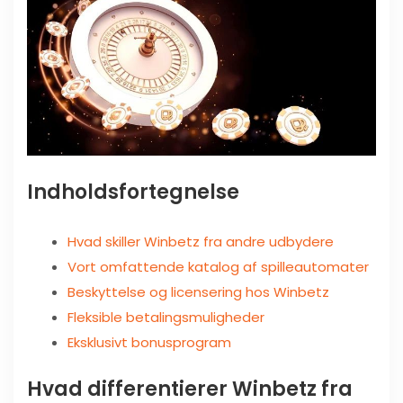
Indholdsfortegnelse
Hvad skiller Winbetz fra andre udbydere
Vort omfattende katalog af spilleautomater
Beskyttelse og licensering hos Winbetz
Fleksible betalingsmuligheder
Eksklusivt bonusprogram
Hvad differentierer Winbetz fra