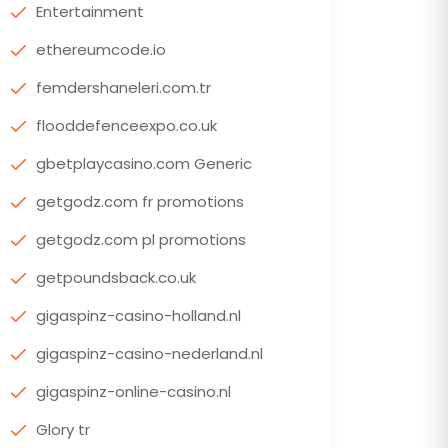
Entertainment
ethereumcode.io
femdershaneleri.com.tr
flooddefenceexpo.co.uk
gbetplaycasino.com Generic
getgodz.com fr promotions
getgodz.com pl promotions
getpoundsback.co.uk
gigaspinz-casino-holland.nl
gigaspinz-casino-nederland.nl
gigaspinz-online-casino.nl
Glory tr