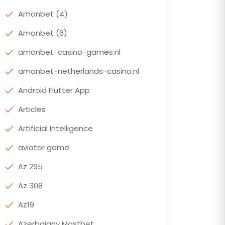
Amonbet (4)
Amonbet (6)
amonbet-casino-games.nl
amonbet-netherlands-casino.nl
Android Flutter App
Articles
Artificial Intelligence
aviator game
Az 295
Az 308
Az19
Azerbajany Mostbet