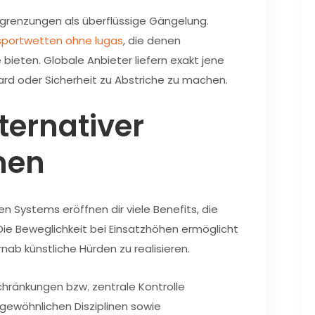
Begrenzungen als überflüssige Gängelung.
sportwetten ohne lugas
, die denen
 bieten. Globale Anbieter liefern exakt jene
rd oder Sicherheit zu Abstriche zu machen.
ternativer
men
 Systems eröffnen dir viele Benefits, die
Die Beweglichkeit bei Einsatzhöhen ermöglicht
rnab künstliche Hürden zu realisieren.
chränkungen bzw. zentrale Kontrolle
gewöhnlichen Disziplinen sowie