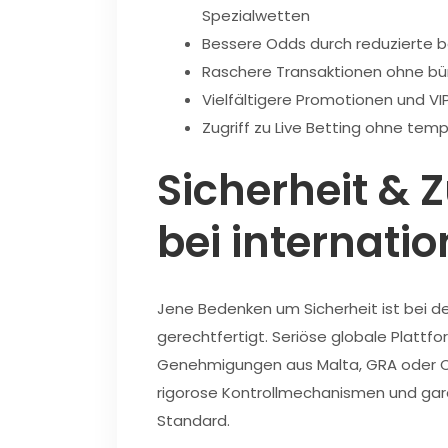
Spezialwetten
Bessere Odds durch reduzierte 
Raschere Transaktionen ohne bü
Vielfältigere Promotionen und V
Zugriff zu Live Betting ohne tem
Sicherheit & 
bei internati
Jene Bedenken um Sicherheit ist bei d
gerechtfertigt. Seriöse globale Platt
Genehmigungen aus Malta, GRA oder C
rigorose Kontrollmechanismen und gar
Standard.