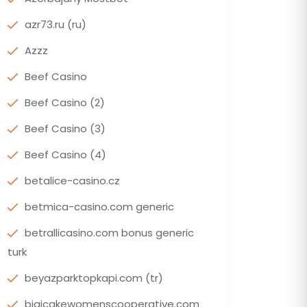
azr73.ru (ru)
Azzz
Beef Casino
Beef Casino (2)
Beef Casino (3)
Beef Casino (4)
betalice-casino.cz
betmica-casino.com generic
betrallicasino.com bonus generic
turk
beyazparktopkapi.com (tr)
biaicakewomenscooperative.com