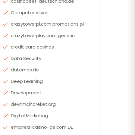
casinobeef-deutschland.de
Computer Vision
crazytowerpl.com promotions pl
crazytowerplay.com generic
credit card casinos
Data Security
datemas.de
Deep Learning
Development
devrimcihareket.org
Digital Marketing
empirea-casino-de.com DE