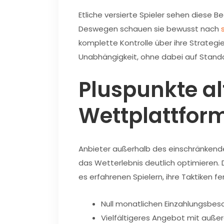
Etliche versierte Spieler sehen diese 
Deswegen schauen sie bewusst nach
komplette Kontrolle über ihre Strategie
Unabhängigkeit, ohne dabei auf Standa
Pluspunkte al
Wettplattfor
Anbieter außerhalb des einschränkenden
das Wetterlebnis deutlich optimieren. 
es erfahrenen Spielern, ihre Taktiken fe
Null monatlichen Einzahlungsbes
Vielfältigeres Angebot mit außer