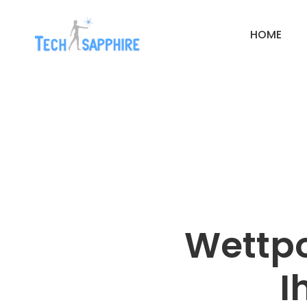
HOME
Wettpo
I