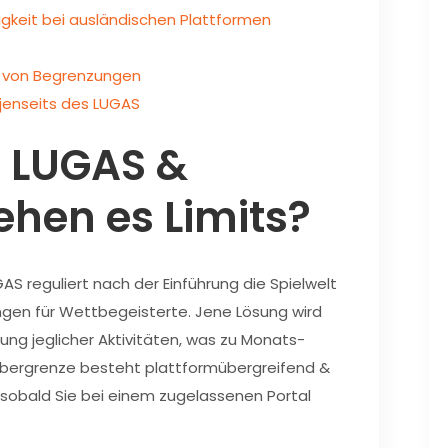
igkeit bei ausländischen Plattformen
 von Begrenzungen
jenseits des LUGAS
 LUGAS &
hen es Limits?
S reguliert nach der Einführung die Spielwelt
ngen für Wettbegeisterte. Jene Lösung wird
ng jeglicher Aktivitäten, was zu Monats-
e Obergrenze besteht plattformübergreifend &
sobald Sie bei einem zugelassenen Portal