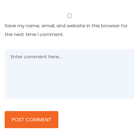
Save my name, email, and website in this browser for
the next time I comment.