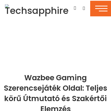
Wazbee Gaming
Szerencsejáték Oldal: Teljes
körű Útmutató és Szakértői
Elemzés