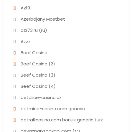
Az19
Azerbajany Mostbet
azr73.ru (ru)
Azzz
Beef Casino
Beef Casino (2)
Beef Casino (3)
Beef Casino (4)
betalice-casino.cz
betmica-casino.com generic
betrallicasino.com bonus generic turk
beyazparktopkapi.com (tr)