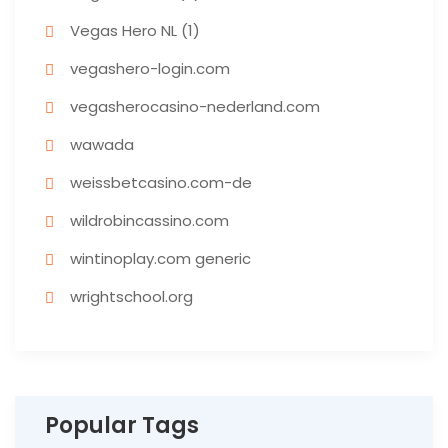
Vegas Hero NL (1)
vegashero-login.com
vegasherocasino-nederland.com
wawada
weissbetcasino.com-de
wildrobincassino.com
wintinoplay.com generic
wrightschool.org
Popular Tags