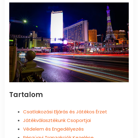
Tartalom
Csatlakozási Eljárás és Játékos Érzet
Játékválasztékunk Csoportjai
Védelem és Engedélyezés
Pénzügyi Tranzakciók Kezelése