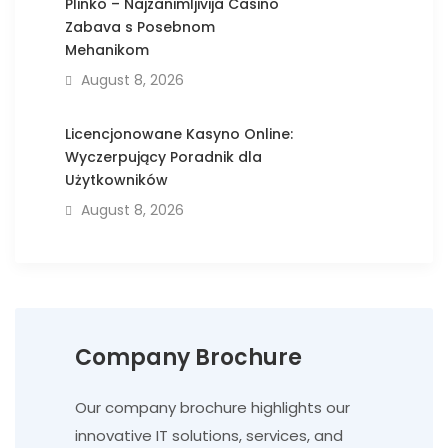
Plinko – Najzanimljivija Casino
Zabava s Posebnom
Mehanikom
August 8, 2026
Licencjonowane Kasyno Online:
Wyczerpujący Poradnik dla
Użytkowników
August 8, 2026
Company Brochure
Our company brochure highlights our
innovative IT solutions, services, and