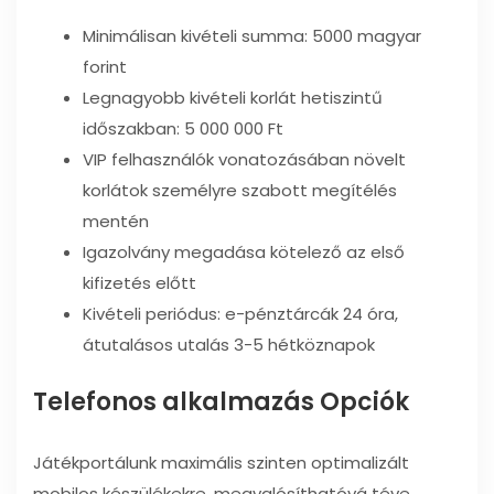
Minimálisan kivételi summa: 5000 magyar
forint
Legnagyobb kivételi korlát hetiszintű
időszakban: 5 000 000 Ft
VIP felhasználók vonatozásában növelt
korlátok személyre szabott megítélés
mentén
Igazolvány megadása kötelező az első
kifizetés előtt
Kivételi periódus: e-pénztárcák 24 óra,
átutalásos utalás 3-5 hétköznapok
Telefonos alkalmazás Opciók
Játékportálunk maximális szinten optimalizált
mobilos készülékekre, megvalósíthatóvá téve