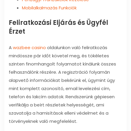
Mobilalkalmazás Funkciók
Feliratkozási Eljárás és Ügyfél
Érzet
A
wazbee casino
oldalunkon való feliratkozás
mindössze pár időt követel meg, és tökéletes
szinten finomhangolt folyamatot kínálunk összes
felhasználónk részére. A regisztráció folyamán
alapvető információkat bekérünk el, úgymint úgy
mint komplett azonosító, email levelezési cím,
telefon és lakcím adatok. Rendszerünk gépiesen
verifikálja a beírt részletek helyességét, ami
szavatolja a hamisítások elleni védelmet és a
törvényeknek való megfelelést.