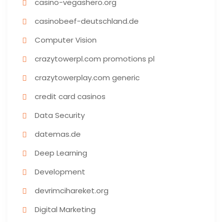
casino-vegashero.org
casinobeef-deutschland.de
Computer Vision
crazytowerpl.com promotions pl
crazytowerplay.com generic
credit card casinos
Data Security
datemas.de
Deep Learning
Development
devrimcihareket.org
Digital Marketing