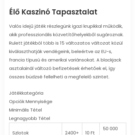
Élő Kaszinó Tapasztalat
Valós idejű játék részlegünk igazi krupikkal működik,
akik professzionális közvetítőhelyekből sugároznak.
Rulett játékból több is 15 változatos változat közül
kiválaszthatják vendégeink, beleértve az EU-s,
francia típusú és amerikai variánsokat. A blackjack
asztalainál változó befizetések érhetőek el, így
összes büdzsé fellelheti a megfelelő szintet.
Játékkategória
Opciók Mennyisége
Minimális Tétel
Legnagyobb Tétel
50 000
Szlotok
2400+
10 Ft