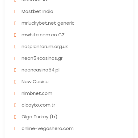
Mostbet India
mrluckybet.net generic
mwhite.com.co CZ
natplanforum.org.uk
neon54casinos.gr
neoncasino54.pl
New Casino
nimbnet.com
olcayto.com.tr
Olga Turkey (tr)
online-vegashero.com