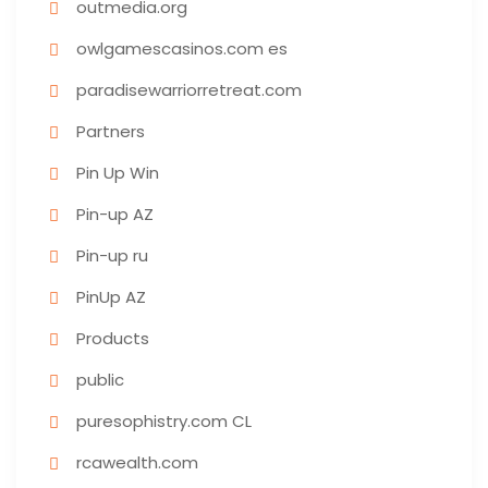
outmedia.org
owlgamescasinos.com es
paradisewarriorretreat.com
Partners
Pin Up Win
Pin-up AZ
Pin-up ru
PinUp AZ
Products
public
puresophistry.com CL
rcawealth.com