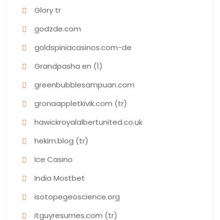
Glory tr
godzde.com
goldspiniacasinos.com-de
Grandpasha en (1)
greenbubblesampuan.com
gronaappletkivik.com (tr)
hawickroyalalbertunited.co.uk
hekim.blog (tr)
Ice Casino
India Mostbet
isotopegeoscience.org
itguyresumes.com (tr)