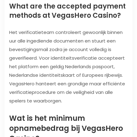
What are the accepted payment
methods at VegasHero Casino?
Het verificatieteam controleert gewoonlijk binnen
uur alle ingediende documenten en stuurt een
bevestigingsmail zodra je account volledig is
geverifieerd. Voor identiteitsverificatie accepteert
het platform een geldig Nederlands paspoort,
Nederlandse identiteitskaart of Europees rijbewijs.
VegasHero hanteert een grondige maar efficiënte
verificatieprocedure om de veiligheid van alle
spelers te waarborgen.
Wat is het minimum
opnamebedrag bij VegasHero