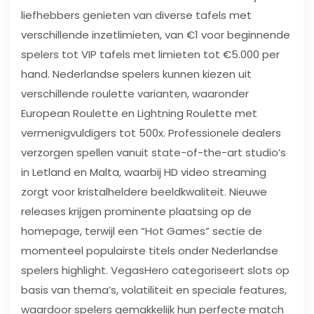
liefhebbers genieten van diverse tafels met
verschillende inzetlimieten, van €1 voor beginnende
spelers tot VIP tafels met limieten tot €5.000 per
hand. Nederlandse spelers kunnen kiezen uit
verschillende roulette varianten, waaronder
European Roulette en Lightning Roulette met
vermenigvuldigers tot 500x. Professionele dealers
verzorgen spellen vanuit state-of-the-art studio’s
in Letland en Malta, waarbij HD video streaming
zorgt voor kristalheldere beeldkwaliteit. Nieuwe
releases krijgen prominente plaatsing op de
homepage, terwijl een “Hot Games” sectie de
momenteel populairste titels onder Nederlandse
spelers highlight. VegasHero categoriseert slots op
basis van thema’s, volatiliteit en speciale features,
waardoor spelers gemakkelijk hun perfecte match