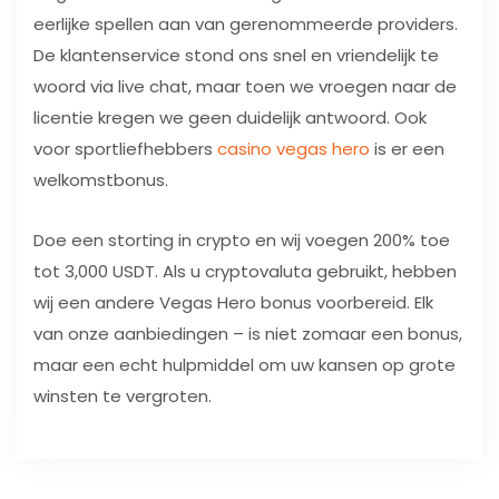
eerlijke spellen aan van gerenommeerde providers.
De klantenservice stond ons snel en vriendelijk te
woord via live chat, maar toen we vroegen naar de
licentie kregen we geen duidelijk antwoord. Ook
voor sportliefhebbers
casino vegas hero
is er een
welkomstbonus.
Doe een storting in crypto en wij voegen 200% toe
tot 3,000 USDT. Als u cryptovaluta gebruikt, hebben
wij een andere Vegas Hero bonus voorbereid. Elk
van onze aanbiedingen – is niet zomaar een bonus,
maar een echt hulpmiddel om uw kansen op grote
winsten te vergroten.