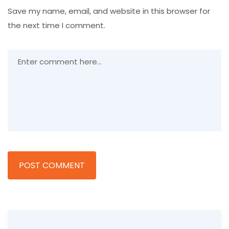
Save my name, email, and website in this browser for
the next time I comment.