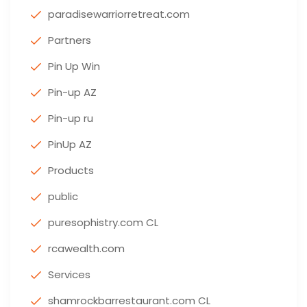
paradisewarriorretreat.com
Partners
Pin Up Win
Pin-up AZ
Pin-up ru
PinUp AZ
Products
public
puresophistry.com CL
rcawealth.com
Services
shamrockbarrestaurant.com CL