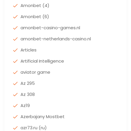
Amonbet (4)
Amonbet (6)
amonbet-casino-games.nl
amonbet-netherlands-casino.nl
Articles
Artificial Intelligence
aviator game
Az 295
Az 308
Az19
Azerbajany Mostbet
azr73.ru (ru)