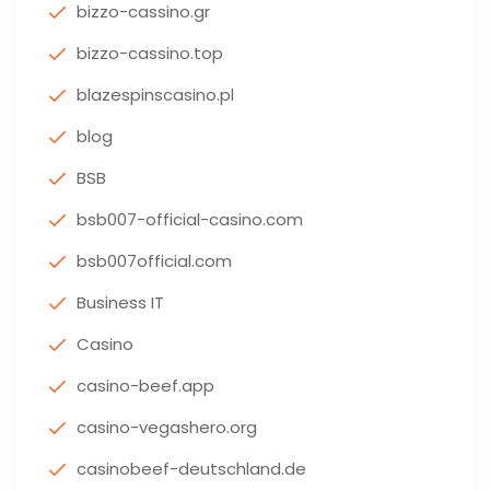
bizzo-cassino.gr
bizzo-cassino.top
blazespinscasino.pl
blog
BSB
bsb007-official-casino.com
bsb007official.com
Business IT
Casino
casino-beef.app
casino-vegashero.org
casinobeef-deutschland.de