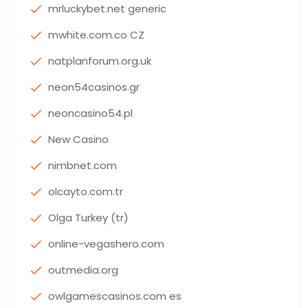
mrluckybet.net generic
mwhite.com.co CZ
natplanforum.org.uk
neon54casinos.gr
neoncasino54.pl
New Casino
nimbnet.com
olcayto.com.tr
Olga Turkey (tr)
online-vegashero.com
outmedia.org
owlgamescasinos.com es