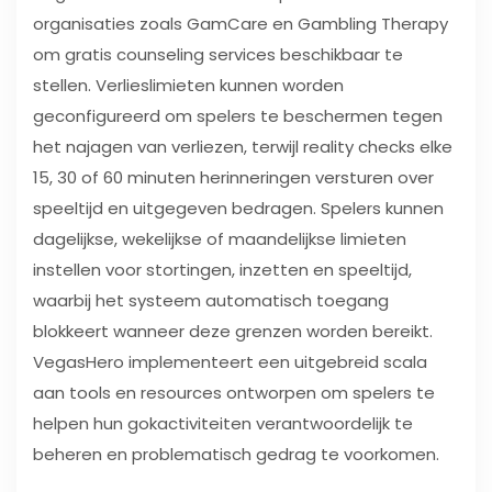
organisaties zoals GamCare en Gambling Therapy
om gratis counseling services beschikbaar te
stellen. Verlieslimieten kunnen worden
geconfigureerd om spelers te beschermen tegen
het najagen van verliezen, terwijl reality checks elke
15, 30 of 60 minuten herinneringen versturen over
speeltijd en uitgegeven bedragen. Spelers kunnen
dagelijkse, wekelijkse of maandelijkse limieten
instellen voor stortingen, inzetten en speeltijd,
waarbij het systeem automatisch toegang
blokkeert wanneer deze grenzen worden bereikt.
VegasHero implementeert een uitgebreid scala
aan tools en resources ontworpen om spelers te
helpen hun gokactiviteiten verantwoordelijk te
beheren en problematisch gedrag te voorkomen.