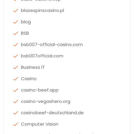
blazespinscasino.pl
blog
BSB
bsb007-official-casino.com
bsb007official.com
Business IT
Casino
casino-beef.app
casino-vegashero.org
casinobeef-deutschland.de
Computer Vision