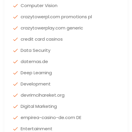
Computer Vision
crazytowerpl.com promotions pl
crazytowerplay.com generic
credit card casinos
Data Security
datemas.de
Deep Learning
Development
devrimcihareket.org
Digital Marketing
empirea-casino-de.com DE
Entertainment