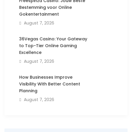
Freespinza Casino: Jouw Beste
Bestemming voor Online
Gokentertainment
August 7, 2026
36Vegas Casino: Your Gateway
to Top-Tier Online Gaming
Excellence
August 7, 2026
How Businesses Improve
Visibility With Better Content
Planning
August 7, 2026