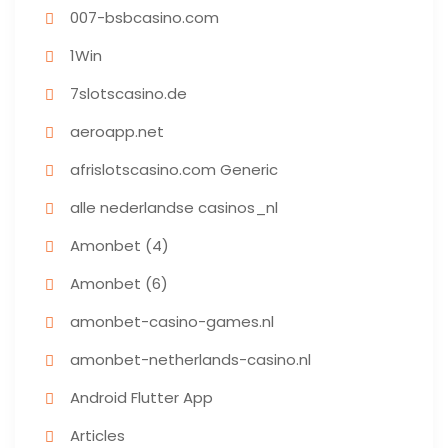
007-bsbcasino.com
1Win
7slotscasino.de
aeroapp.net
afrislotscasino.com Generic
alle nederlandse casinos_nl
Amonbet (4)
Amonbet (6)
amonbet-casino-games.nl
amonbet-netherlands-casino.nl
Android Flutter App
Articles