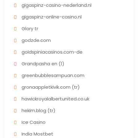
gigaspinz-casino-nederland.nl
gigaspinz-online-casino.nl
Glory tr
godzde.com
goldspiniacasinos.com-de
Grandpasha en (1)
greenbubblesampuan.com
gronaappletkivik.com (tr)
hawickroyalalbertunited.co.uk
hekim.blog (tr)
Ice Casino
India Mostbet