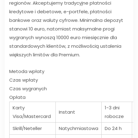
regionów. Akceptujemy tradycyjne płatności
kredytowe i debetowe, e-portfele, płatności
bankowe oraz waluty cyfrowe. Minimalna depozyt
stanowi 10 euro, natomiast maksymalne progi
wygranych wynoszą 10000 euro miesięcznie dla
standardowych klientów, z możliwością ustalenia
większych limitów dla Premium.
Metoda wpłaty
Czas wpłaty
Czas wygranych
Opłata
Karty
1-3 dni
Instant
Visa/Mastercard
robocze
Skrill/Neteller
Natychmiastowa
Do 24 h