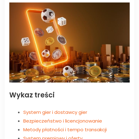
Wykaz treści
System gier i dostawcy gier
Bezpieczeństwo i licencjonowanie
Metody płatności i tempo transakcji
System premiowy i oferty