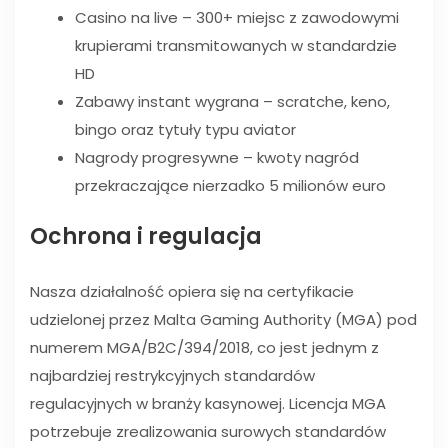
Casino na live – 300+ miejsc z zawodowymi
krupierami transmitowanych w standardzie
HD
Zabawy instant wygrana – scratche, keno,
bingo oraz tytuły typu aviator
Nagrody progresywne – kwoty nagród
przekraczające nierzadko 5 milionów euro
Ochrona i regulacja
Nasza działalność opiera się na certyfikacie
udzielonej przez Malta Gaming Authority (MGA) pod
numerem MGA/B2C/394/2018, co jest jednym z
najbardziej restrykcyjnych standardów
regulacyjnych w branży kasynowej. Licencja MGA
potrzebuje zrealizowania surowych standardów