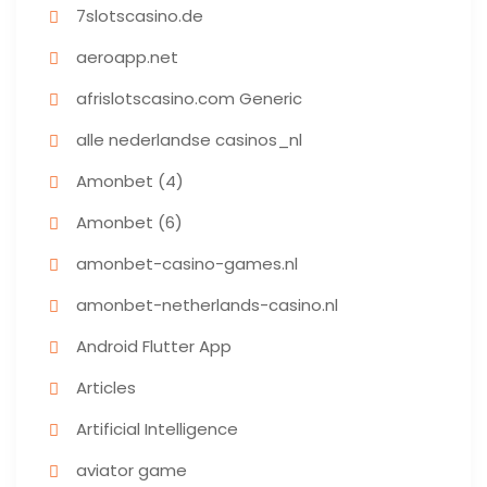
7slotscasino.de
aeroapp.net
afrislotscasino.com Generic
alle nederlandse casinos_nl
Amonbet (4)
Amonbet (6)
amonbet-casino-games.nl
amonbet-netherlands-casino.nl
Android Flutter App
Articles
Artificial Intelligence
aviator game