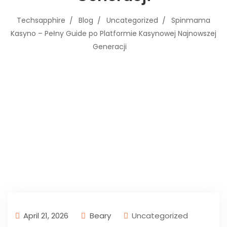
Techsapphire
Blog
Uncategorized
Spinmama
Kasyno – Pełny Guide po Platformie Kasynowej Najnowszej
Generacji
April 21, 2026
Beary
Uncategorized