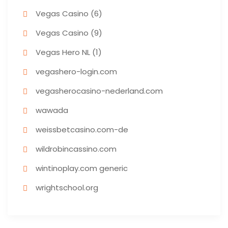
Vegas Casino (6)
Vegas Casino (9)
Vegas Hero NL (1)
vegashero-login.com
vegasherocasino-nederland.com
wawada
weissbetcasino.com-de
wildrobincassino.com
wintinoplay.com generic
wrightschool.org