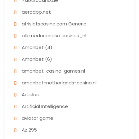
7slotscasino.de
aeroapp.net
afrislotscasino.com Generic
alle nederlandse casinos_nl
Amonbet (4)
Amonbet (6)
amonbet-casino-games.nl
amonbet-netherlands-casino.nl
Articles
Artificial Intelligence
aviator game
Az 295