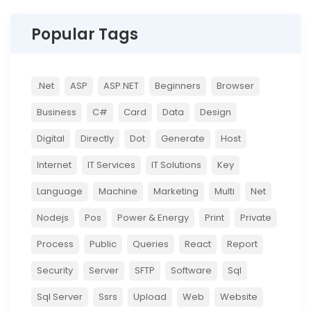
Popular Tags
.net
ASP
ASP.NET
Beginners
Browser
Business
C#
Card
Data
Design
Digital
Directly
Dot
Generate
Host
Internet
IT Services
IT Solutions
Key
Language
Machine
Marketing
Multi
Net
Nodejs
Pos
Power & Energy
Print
Private
Process
Public
Queries
React
Report
Security
Server
SFTP
Software
Sql
Sql Server
Ssrs
Upload
Web
Website