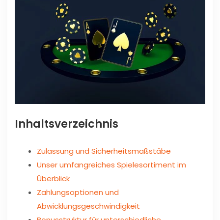
Inhaltsverzeichnis
Zulassung und Sicherheitsmaßstäbe
Unser umfangreiches Spielesortiment im
Überblick
Zahlungsoptionen und
Abwicklungsgeschwindigkeit
Bonusstruktur für unterschiedliche