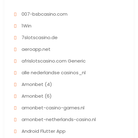
007-bsbcasino.com
1Win
7slotscasino.de
aeroapp.net
afrislotscasino.com Generic
alle nederlandse casinos_nl
Amonbet (4)
Amonbet (6)
amonbet-casino-games.nl
amonbet-netherlands-casino.nl
Android Flutter App