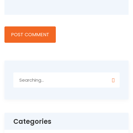
Categories