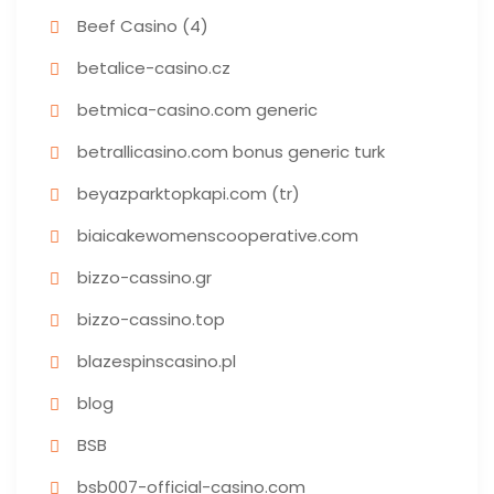
Beef Casino (4)
betalice-casino.cz
betmica-casino.com generic
betrallicasino.com bonus generic turk
beyazparktopkapi.com (tr)
biaicakewomenscooperative.com
bizzo-cassino.gr
bizzo-cassino.top
blazespinscasino.pl
blog
BSB
bsb007-official-casino.com