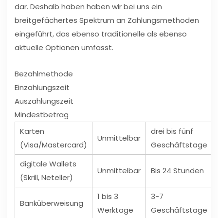
dar. Deshalb haben haben wir bei uns ein
breitgefächertes Spektrum an Zahlungsmethoden
eingeführt, das ebenso traditionelle als ebenso
aktuelle Optionen umfasst.
Bezahlmethode
Einzahlungszeit
Auszahlungszeit
Mindestbetrag
Karten
drei bis fünf
Unmittelbar
(Visa/Mastercard)
Geschäftstage
digitale Wallets
Unmittelbar
Bis 24 Stunden
(Skrill, Neteller)
1 bis 3
3-7
Banküberweisung
Werktage
Geschäftstage