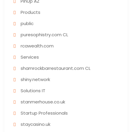
PinUp AZ
Products
public
puresophistry.com CL
rcawealth.com
Services
shamrockbarrestaurant.com CL
shiny.network
Solutions IT
stanmerhouse.co.uk
Startup Professionals
staycasino.uk