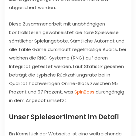
abgesichert werden.
Diese Zusammenarbeit mit unabhängigen
Kontrollstellen gewährleistet die faire Spielweise
sämtlicher Spielangebote. Sämtliche Automat und
alle Table Game durchläuft regelmäßige Audits, bei
welchen die RNG-Systeme (RNG) auf deren
Integrität getestet werden. Laut Statistik gesehen
beträgt die typische Rückzahlungsrate bei in
Qualität hochwertigen Online-Slots zwischen 95
Prozent und 97 Prozent, was
SpinBoss
durchgängig
in dem Angebot umsetzt.
Unser Spielesortiment im Detail
Ein Kernstück der Webseite ist eine weitreichende