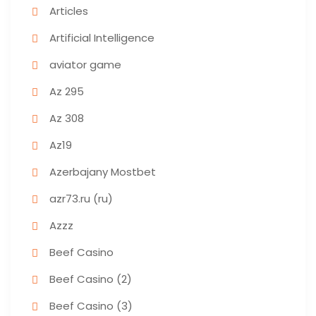
Articles
Artificial Intelligence
aviator game
Az 295
Az 308
Az19
Azerbajany Mostbet
azr73.ru (ru)
Azzz
Beef Casino
Beef Casino (2)
Beef Casino (3)