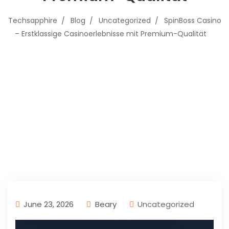
Techsapphire
Blog
Uncategorized
SpinBoss Casino
– Erstklassige Casinoerlebnisse mit Premium-Qualität
June 23, 2026
Beary
Uncategorized