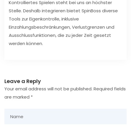
Kontrolliertes Spielen steht bei uns an höchster
Stelle. Deshalb integrieren bietet SpinBoss diverse
Tools zur Eigenkontrolle, inklusive
Einzahlungsbeschränkungen, Verlustgrenzen und
Ausschlussfunktionen, die zu jeder Zeit gesetzt
werden können.
Leave a Reply
Your email address will not be published.
Required fields
are marked
*