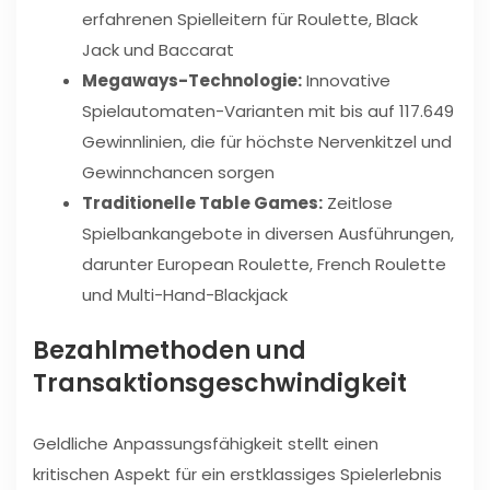
erfahrenen Spielleitern für Roulette, Black
Jack und Baccarat
Megaways-Technologie:
Innovative
Spielautomaten-Varianten mit bis auf 117.649
Gewinnlinien, die für höchste Nervenkitzel und
Gewinnchancen sorgen
Traditionelle Table Games:
Zeitlose
Spielbankangebote in diversen Ausführungen,
darunter European Roulette, French Roulette
und Multi-Hand-Blackjack
Bezahlmethoden und
Transaktionsgeschwindigkeit
Geldliche Anpassungsfähigkeit stellt einen
kritischen Aspekt für ein erstklassiges Spielerlebnis