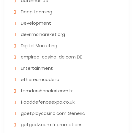
datemas.de
Deep Learning
Development
devrimcihareket.org
Digital Marketing
empirea-casino-de.com DE
Entertainment
ethereumcode.io
femdershaneleri.com.tr
flooddefenceexpo.co.uk
gbetplaycasino.com Generic
getgodz.com fr promotions