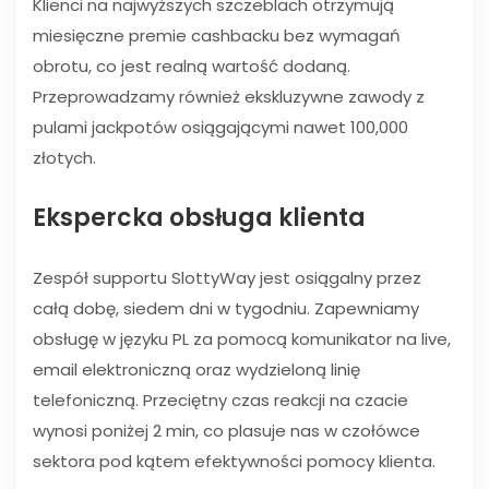
Klienci na najwyższych szczeblach otrzymują
miesięczne premie cashbacku bez wymagań
obrotu, co jest realną wartość dodaną.
Przeprowadzamy również ekskluzywne zawody z
pulami jackpotów osiągającymi nawet 100,000
złotych.
Ekspercka obsługa klienta
Zespół supportu SlottyWay jest osiągalny przez
całą dobę, siedem dni w tygodniu. Zapewniamy
obsługę w języku PL za pomocą komunikator na live,
email elektroniczną oraz wydzieloną linię
telefoniczną. Przeciętny czas reakcji na czacie
wynosi poniżej 2 min, co plasuje nas w czołówce
sektora pod kątem efektywności pomocy klienta.