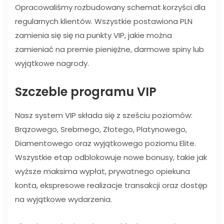
Opracowaliśmy rozbudowany schemat korzyści dla
regularnych klientów. Wszystkie postawiona PLN
zamienia się się na punkty VIP, jakie można
zamieniać na premie pieniężne, darmowe spiny lub
wyjątkowe nagrody.
Szczeble programu VIP
Nasz system VIP składa się z sześciu poziomów:
Brązowego, Srebrnego, Złotego, Platynowego,
Diamentowego oraz wyjątkowego poziomu Elite.
Wszystkie etap odblokowuje nowe bonusy, takie jak
wyższe maksima wypłat, prywatnego opiekuna
konta, ekspresowe realizacje transakcji oraz dostęp
na wyjątkowe wydarzenia.