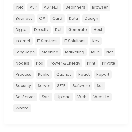
.net
ASP
ASP.NET
Beginners
Browser
Business
C#
Card
Data
Design
Digital
Directly
Dot
Generate
Host
Internet
IT Services
IT Solutions
Key
Language
Machine
Marketing
Multi
Net
Nodejs
Pos
Power & Energy
Print
Private
Process
Public
Queries
React
Report
Security
Server
SFTP
Software
Sql
Sql Server
Ssrs
Upload
Web
Website
Where