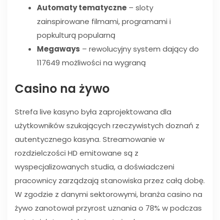
Automaty tematyczne
– sloty
zainspirowane filmami, programami i
popkulturą popularną
Megaways
– rewolucyjny system dający do
117649 możliwości na wygraną
Casino na żywo
Strefa live kasyno była zaprojektowana dla
użytkowników szukających rzeczywistych doznań z
autentycznego kasyna. Streamowanie w
rozdzielczości HD emitowane są z
wyspecjalizowanych studia, a doświadczeni
pracownicy zarządzają stanowiska przez całą dobę.
W zgodzie z danymi sektorowymi, branża casino na
żywo zanotował przyrost uznania o 78% w podczas