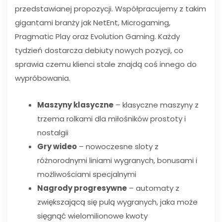
przedstawianej propozycji. Współpracujemy z takim
gigantami branży jak NetEnt, Microgaming,
Pragmatic Play oraz Evolution Gaming. Każdy
tydzień dostarcza debiuty nowych pozycji, co
sprawia czemu klienci stale znajdą coś innego do
wypróbowania.
Maszyny klasyczne
– klasyczne maszyny z
trzema rolkami dla miłośników prostoty i
nostalgii
Gry wideo
– nowoczesne sloty z
różnorodnymi liniami wygranych, bonusami i
możliwościami specjalnymi
Nagrody progresywne
– automaty z
zwiększającą się pulą wygranych, jaka może
sięgnąć wielomilionowe kwoty