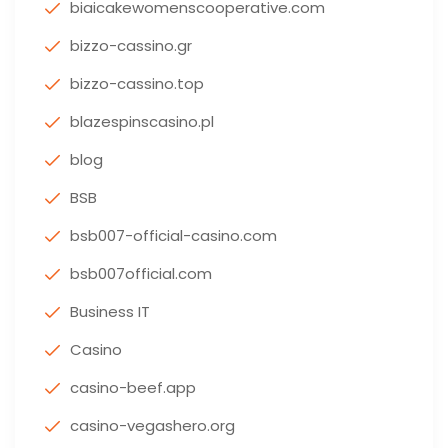
biaicakewomenscooperative.com
bizzo-cassino.gr
bizzo-cassino.top
blazespinscasino.pl
blog
BSB
bsb007-official-casino.com
bsb007official.com
Business IT
Casino
casino-beef.app
casino-vegashero.org