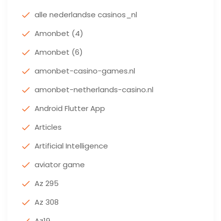
alle nederlandse casinos_nl
Amonbet (4)
Amonbet (6)
amonbet-casino-games.nl
amonbet-netherlands-casino.nl
Android Flutter App
Articles
Artificial Intelligence
aviator game
Az 295
Az 308
Az19