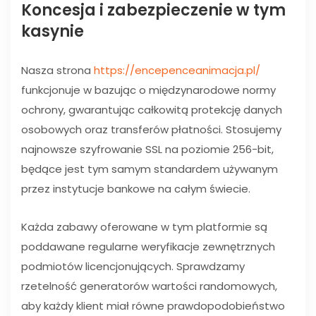
Koncesja i zabezpieczenie w tym
kasynie
Nasza strona
https://encepenceanimacja.pl/
funkcjonuje w bazując o międzynarodowe normy
ochrony, gwarantując całkowitą protekcję danych
osobowych oraz transferów płatności. Stosujemy
najnowsze szyfrowanie SSL na poziomie 256-bit,
będące jest tym samym standardem używanym
przez instytucje bankowe na całym świecie.
Każda zabawy oferowane w tym platformie są
poddawane regularne weryfikacje zewnętrznych
podmiotów licencjonujących. Sprawdzamy
rzetelność generatorów wartości randomowych,
aby każdy klient miał równe prawdopodobieństwo