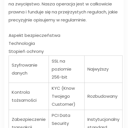
na zwycięstwo. Nasza operacja jest w całkowicie
prawna i funduje się na przejrzystych regułach, jakie
precyzyjnie opisujemy w regulaminie.
Aspekt bezpieczeństwa
Technologia
Stopień ochrony
SSL na
Szyfrowanie
poziomie
Najwyższy
danych
256-bit
KYC (Know
Kontrola
Twojego
Rozbudowany
tożsamości
Customer)
PCI Data
Zabezpieczenie
Instytucjonalny
Security
transakcji
standard