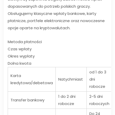
dopasowanych do potrzeb polskich graczy.
Obsługujemy klasyczne wpłaty bankowe, karty
płatnicze, portfele elektroniczne oraz nowoczesne
opcje oparte na kryptowalutach.
Metoda płatności
Czas wpłaty
Okres wypłaty
Dolna kwota
od 1 do 3
Karta
Natychmiast
dni
kredytowa/debetowa
robocze
1 do 2 dni
2-5 dni
Transfer bankowy
robocze
roboczych
Do 24