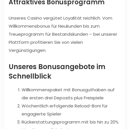
Attraktives Bonusprogramm
Unseres Casino vergütet Loyalität reichlich. Vom
Willkommensbonus für Neukunden bis zum
Treueprogramm für Bestandskunden – bei unserer
Plattform profitieren Sie von vielen
Vergünstigungen.
Unseres Bonusangebote im
Schnellblick
Willkommenspaket mit Bonusguthaben auf
die ersten drei Deposits plus Freispiele
Wöchentlich erfolgende Reload-Boni für
engagierte Spieler
Rückerstattungsprogramm mit bis hin zu 20%