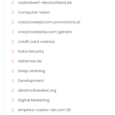
casinobeef-deutschland.de
Computer Vision
crazytowerpl.com promotions pl
crazytowerplay.com generic
credit card casinos
Data Security
datemas.de
Deep Learning
Development
devrimcihareket.org
Digital Marketing
empirea-casino-de.com DE