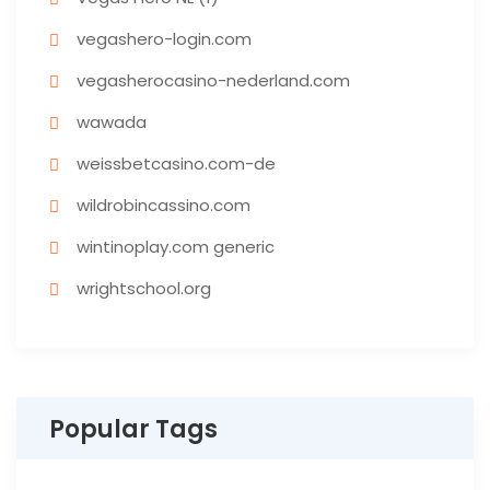
vegashero-login.com
vegasherocasino-nederland.com
wawada
weissbetcasino.com-de
wildrobincassino.com
wintinoplay.com generic
wrightschool.org
Popular Tags