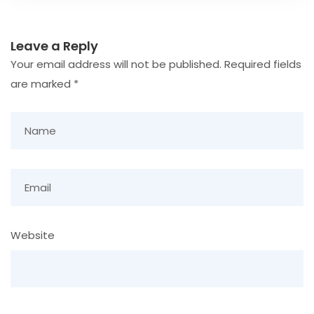
Leave a Reply
Your email address will not be published.
Required fields
are marked
*
Website