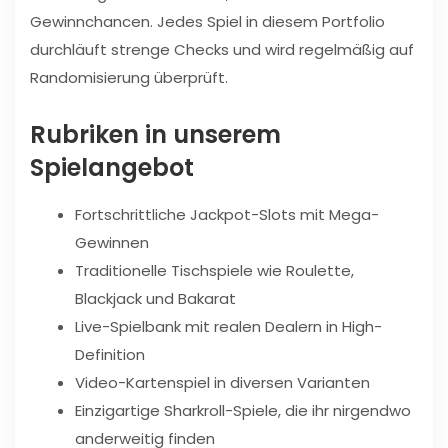
Gewinnchancen. Jedes Spiel in diesem Portfolio
durchläuft strenge Checks und wird regelmäßig auf
Randomisierung überprüft.
Rubriken in unserem
Spielangebot
Fortschrittliche Jackpot-Slots mit Mega-
Gewinnen
Traditionelle Tischspiele wie Roulette,
Blackjack und Bakarat
Live-Spielbank mit realen Dealern in High-
Definition
Video-Kartenspiel in diversen Varianten
Einzigartige Sharkroll-Spiele, die ihr nirgendwo
anderweitig finden