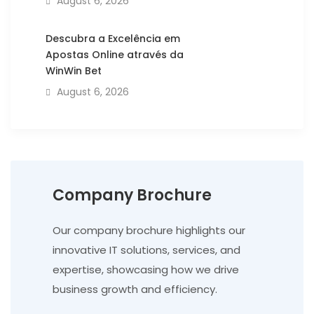
August 6, 2026
Descubra a Excelência em
Apostas Online através da
WinWin Bet
August 6, 2026
Company Brochure
Our company brochure highlights our
innovative IT solutions, services, and
expertise, showcasing how we drive
business growth and efficiency.