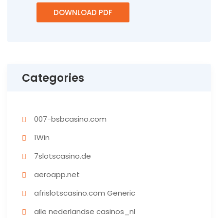
DOWNLOAD PDF
Categories
007-bsbcasino.com
1Win
7slotscasino.de
aeroapp.net
afrislotscasino.com Generic
alle nederlandse casinos_nl