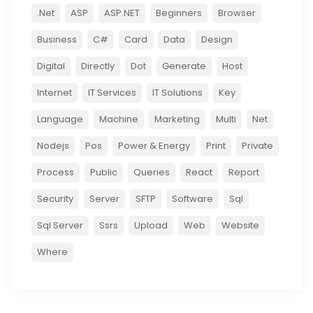
.net
ASP
ASP.NET
Beginners
Browser
Business
C#
Card
Data
Design
Digital
Directly
Dot
Generate
Host
Internet
IT Services
IT Solutions
Key
Language
Machine
Marketing
Multi
Net
Nodejs
Pos
Power & Energy
Print
Private
Process
Public
Queries
React
Report
Security
Server
SFTP
Software
Sql
Sql Server
Ssrs
Upload
Web
Website
Where