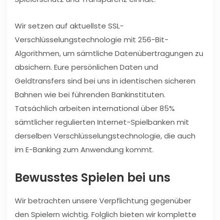
Wir setzen auf aktuellste SSL-
Verschlüsselungstechnologie mit 256-Bit-
Algorithmen, um sämtliche Datenübertragungen zu
absichern. Eure persönlichen Daten und
Geldtransfers sind bei uns in identischen sicheren
Bahnen wie bei führenden Bankinstituten.
Tatsächlich arbeiten international über 85%
sämtlicher regulierten Internet-Spielbanken mit
derselben Verschlüsselungstechnologie, die auch
im E-Banking zum Anwendung kommt.
Bewusstes Spielen bei uns
Wir betrachten unsere Verpflichtung gegenüber
den Spielern wichtig. Folglich bieten wir komplette