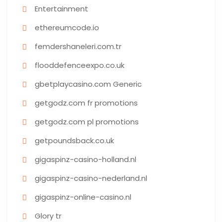
Entertainment
ethereumcode.io
femdershaneleri.com.tr
flooddefenceexpo.co.uk
gbetplaycasino.com Generic
getgodz.com fr promotions
getgodz.com pl promotions
getpoundsback.co.uk
gigaspinz-casino-holland.nl
gigaspinz-casino-nederland.nl
gigaspinz-online-casino.nl
Glory tr