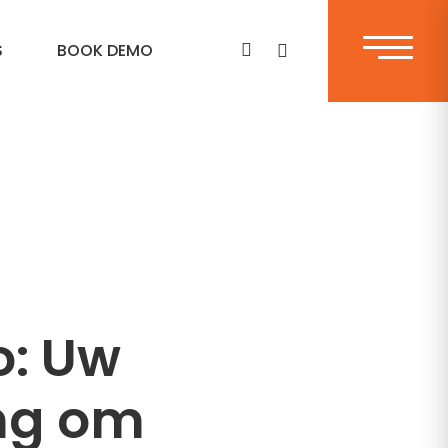
S
BOOK DEMO
o: Uw
ng om