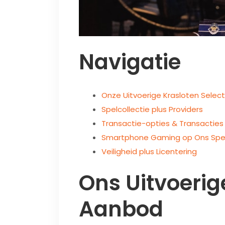
Navigatie
Onze Uitvoerige Krasloten Select
Spelcollectie plus Providers
Transactie-opties & Transacties
Smartphone Gaming op Ons Spe
Veiligheid plus Licentering
Ons Uitvoerig
Aanbod