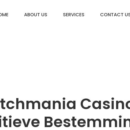
OME
ABOUT US
SERVICES
CONTACT U
tchmania Casin
nitieve Bestemmi