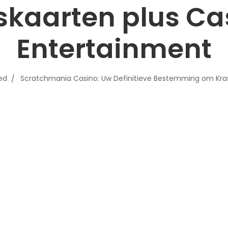
skaarten plus Ca
Entertainment
ed
Scratchmania Casino: Uw Definitieve Bestemming om Kras