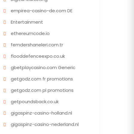
empirea-casino-de.com DE
Entertainment
ethereumcode.io
femdershaneleri.com.tr
flooddefenceexpo.co.uk
gbetplaycasino.com Generic
getgodz.com fr promotions
getgodz.com pl promotions
getpoundsback.co.uk
gigaspinz-casino-holland.nl
gigaspinz-casino-nederland.nl