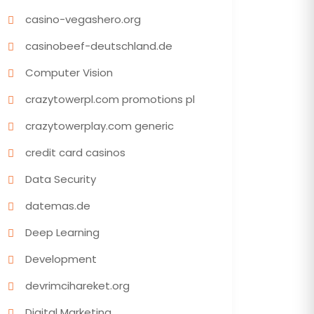
casino-vegashero.org
casinobeef-deutschland.de
Computer Vision
crazytowerpl.com promotions pl
crazytowerplay.com generic
credit card casinos
Data Security
datemas.de
Deep Learning
Development
devrimcihareket.org
Digital Marketing