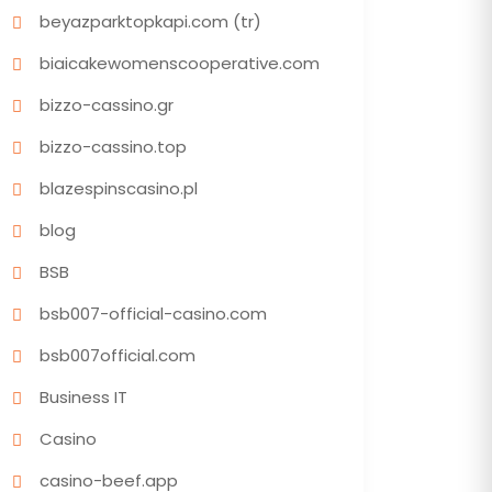
beyazparktopkapi.com (tr)
biaicakewomenscooperative.com
bizzo-cassino.gr
bizzo-cassino.top
blazespinscasino.pl
blog
BSB
bsb007-official-casino.com
bsb007official.com
Business IT
Casino
casino-beef.app