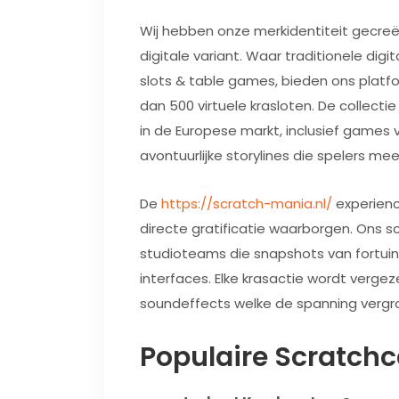
Wij hebben onze merkidentiteit gecreë
digitale variant. Waar traditionele digi
slots & table games, bieden ons plat
dan 500 virtuele krasloten. De collec
in de Europese markt, inclusief games 
avontuurlijke storylines die spelers me
De
https://scratch-mania.nl/
experienc
directe gratificatie waarborgen. Ons 
studioteams die snapshots van fortuin 
interfaces. Elke krasactie wordt verg
soundeffects welke de spanning vergrot
Populaire Scratchc