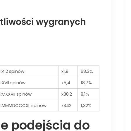
otliwości wygranych
1:4.2 spinów
x1,8
68,3%
1:XVII spinów
x5,4
18,7%
1:CXXVII spinów
x38,2
8,1%
1:MMMDCCCXL spinów
x342
1,32%
e podejścia do