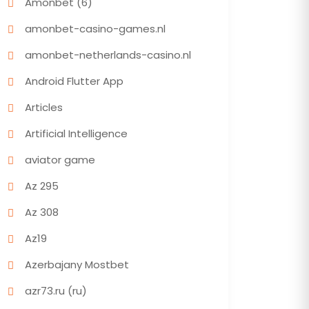
Amonbet (6)
amonbet-casino-games.nl
amonbet-netherlands-casino.nl
Android Flutter App
Articles
Artificial Intelligence
aviator game
Az 295
Az 308
Az19
Azerbajany Mostbet
azr73.ru (ru)