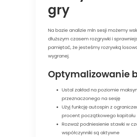
gry
Na bazie analizie mln sesji możemy wsk
dłuższym czasem rozgrywki i sprawnie
pamiętać, że jesteśmy rozrywką loso
wygranej.
Optymalizowanie 
Ustal zakład na poziomie maksy
przeznaczonego na sesję
Użyj funkcję autospin z ogranic
procent początkowego kapitału
Rozważ podniesienie stawki w cz
współczynniki są aktywne