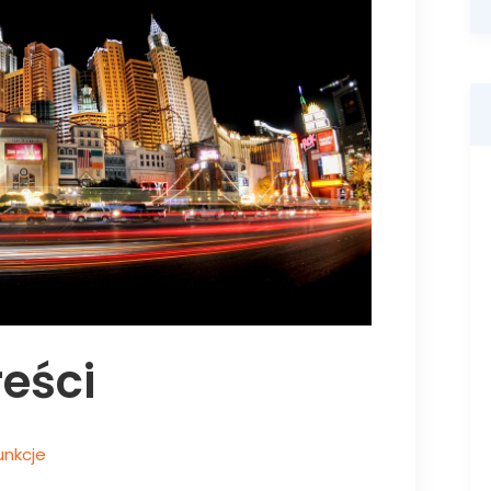
reści
unkcje