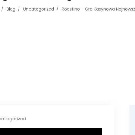
Blog
Uncategorized
Roostino – Gra Kasynowa Najnowsz
categorized