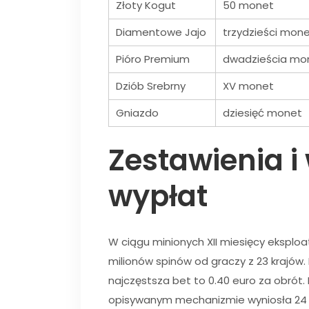
Złoty Kogut
50 monet
Diamentowe Jajo
trzydzieści mon
Pióro Premium
dwadzieścia mo
Dziób Srebrny
XV monet
Gniazdo
dziesięć monet
Zestawienia i
wypłat
W ciągu minionych XII miesięcy eksplo
milionów spinów od graczy z 23 krajów. 
najczęstsza bet to 0.40 euro za obró
opisywanym mechanizmie wyniosła 24 78