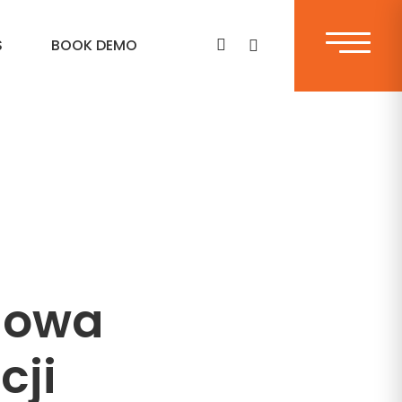
S
BOOK DEMO
nowa
cji