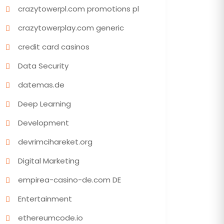
crazytowerpl.com promotions pl
crazytowerplay.com generic
credit card casinos
Data Security
datemas.de
Deep Learning
Development
devrimcihareket.org
Digital Marketing
empirea-casino-de.com DE
Entertainment
ethereumcode.io