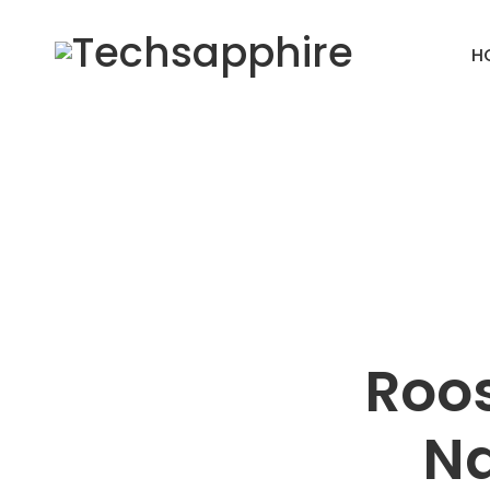
H
Roo
Na