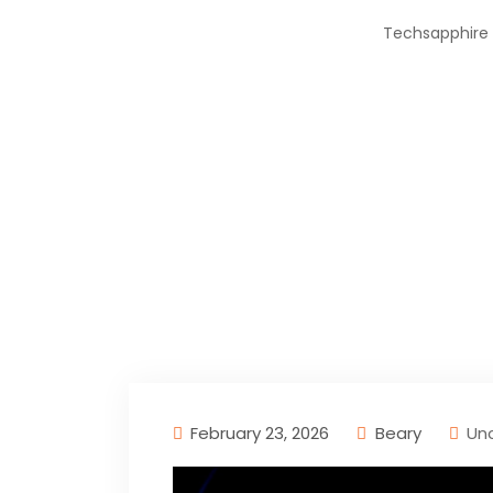
Techsapphire
February 23, 2026
Beary
Un