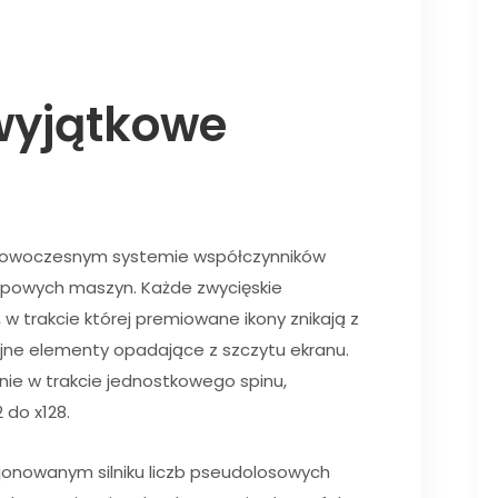
 wyjątkowe
 nowoczesnym systemie współczynników
typowych maszyn. Każde zwycięskie
w trakcie której premiowane ikony znikają z
lejne elementy opadające z szczytu ekranu.
tnie w trakcie jednostkowego spinu,
 do x128.
cjonowanym silniku liczb pseudolosowych