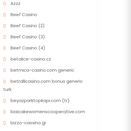
Azzz
Beef Casino
Beef Casino (2)
Beef Casino (3)
Beef Casino (4)
betalice-casino.cz
betmica-casino.com generic
betrallicasino.com bonus generic
turk
beyazparktopkapi.com (tr)
biaicakewomenscooperative.com
bizzo-cassino.gr