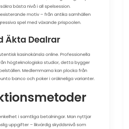
äkra bästa nivå i all spelsession.
xisterande motiv – från antika samhällen
ogressiva spel med växande prispoolen.
 Äkta Dealrar
tentisk kasinokänsla online. Professionella
från högteknologiska studior, detta bygger
 spelställen. Medlemmarna kan plocka från
 punto banco och poker i oräkneliga varianter.
ktionsmetoder
enkelhet i samtliga betalningar. Man nyttjar
nslig uppgifter – likvärdig skyddsnivå som