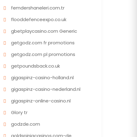
femdershaneleri.com.tr
flooddefenceexpo.co.uk
gbetplaycasino.com Generic
getgodz.com fr promotions
getgodz.com pl promotions
getpoundsback.co.uk
gigaspinz-casino-holland.nl
gigaspinz-casino-nederland.nl
gigaspinz-online-casino.nl
Glory tr
godzde.com
goldspiniacasinos.com-de