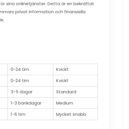
ör sina onlinetjänster. Detta är en bekräftat
mars privat information och finansiella
de.
0-24 tim
Kvickt
0-24 tim
Kvickt
3-5 dagar
Standard
1-3 bankdagar
Medium
1-6 tim
Mycket snabb