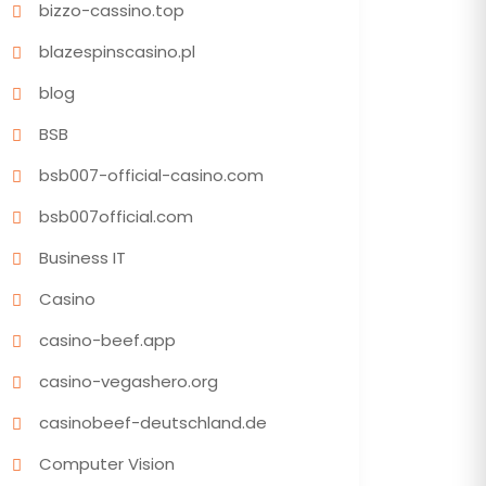
bizzo-cassino.top
blazespinscasino.pl
blog
BSB
bsb007-official-casino.com
bsb007official.com
Business IT
Casino
casino-beef.app
casino-vegashero.org
casinobeef-deutschland.de
Computer Vision