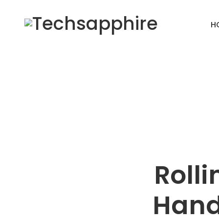
H
Rolli
Handl