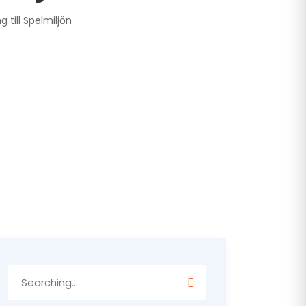
 till Spelmiljön