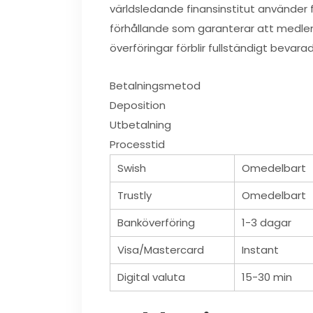
världsledande finansinstitut använder f
förhållande som garanterar att medlem
överföringar förblir fullständigt bevara
Betalningsmetod
Deposition
Utbetalning
Processtid
Swish
Omedelbart
Trustly
Omedelbart
Banköverföring
1-3 dagar
Visa/Mastercard
Instant
Digital valuta
15-30 min