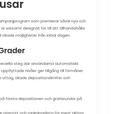
nusar
 kampanjprogram som premierar såväl nya och
 varsamt designat för till att tillhandahålla
ökade möjligheter från initial dagen.
Grader
speciella steg där användarna automatiskt
Uppflyttade nivåer ger tillgång till förmåner
e uttag, ökade depositionslimiter och
 första depositionen och gratisrundor på
 prispott och rankningslista för mest aktiva