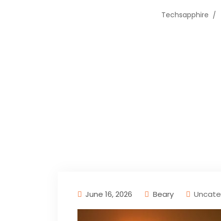
Techsapphire
June 16, 2026
Beary
Uncate