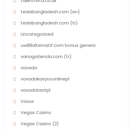
talenthrltd.co.uk
teslabangladesh.com (en)
teslabangladesh.com (tr)
Uncategorized
uw88alternatif.com bonus generic
vanagatienda.com (tr)
vavada
vavadakasynoonlinepl
vavadatestpl
Vavus
Vegas Casino
Vegas Casino (2)