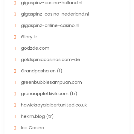
gigaspinz-casino-holland.nl
gigaspinz-casino-nederland.nl
gigaspinz-online-casino.nl
Glory tr
godzde.com
goldspiniacasinos.com-de
Grandpasha en (1)
greenbubblesampuan.com
gronaappletkivik.com (tr)
hawickroyalalbertunited.co.uk
hekim.blog (tr)
Ice Casino