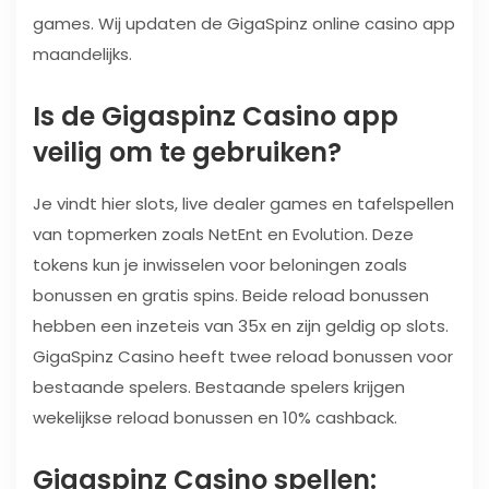
games. Wij updaten de GigaSpinz online casino app
maandelijks.
Is de Gigaspinz Casino app
veilig om te gebruiken?
Je vindt hier slots, live dealer games en tafelspellen
van topmerken zoals NetEnt en Evolution. Deze
tokens kun je inwisselen voor beloningen zoals
bonussen en gratis spins. Beide reload bonussen
hebben een inzeteis van 35x en zijn geldig op slots.
GigaSpinz Casino heeft twee reload bonussen voor
bestaande spelers. Bestaande spelers krijgen
wekelijkse reload bonussen en 10% cashback.
Gigaspinz Casino spellen: