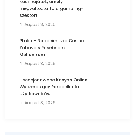
kaszinójáték, amely
megváltoztatta a gambling-
szektort
August 8, 2026
Plinko – Najzanimljivija Casino
Zabava s Posebnom
Mehanikom
August 8, 2026
Licencjonowane Kasyno Online:
Wyczerpujący Poradnik dla
Użytkowników
August 8, 2026