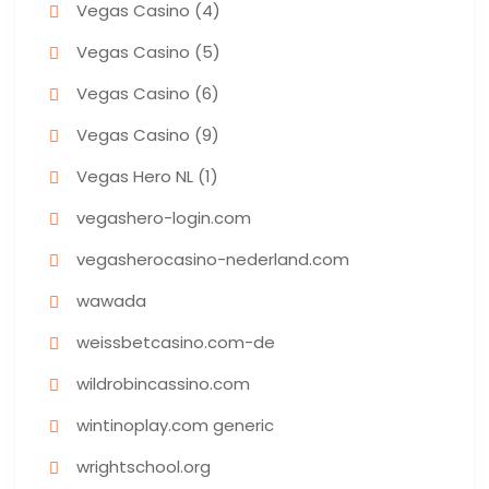
Vegas Casino (4)
Vegas Casino (5)
Vegas Casino (6)
Vegas Casino (9)
Vegas Hero NL (1)
vegashero-login.com
vegasherocasino-nederland.com
wawada
weissbetcasino.com-de
wildrobincassino.com
wintinoplay.com generic
wrightschool.org