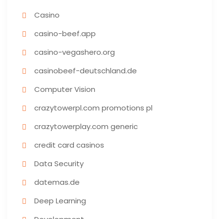
Casino
casino-beef.app
casino-vegashero.org
casinobeef-deutschland.de
Computer Vision
crazytowerpl.com promotions pl
crazytowerplay.com generic
credit card casinos
Data Security
datemas.de
Deep Learning