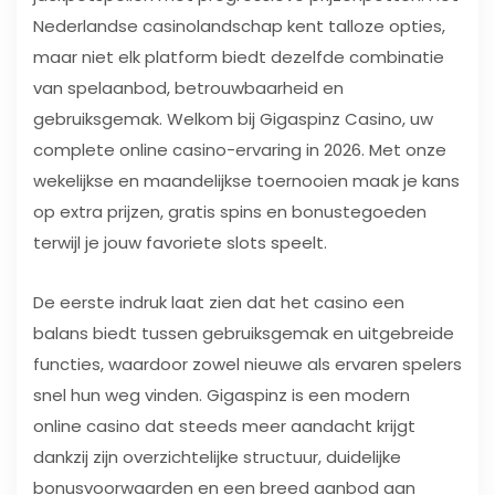
Nederlandse casinolandschap kent talloze opties,
maar niet elk platform biedt dezelfde combinatie
van spelaanbod, betrouwbaarheid en
gebruiksgemak. Welkom bij Gigaspinz Casino, uw
complete online casino-ervaring in 2026. Met onze
wekelijkse en maandelijkse toernooien maak je kans
op extra prijzen, gratis spins en bonustegoeden
terwijl je jouw favoriete slots speelt.
De eerste indruk laat zien dat het casino een
balans biedt tussen gebruiksgemak en uitgebreide
functies, waardoor zowel nieuwe als ervaren spelers
snel hun weg vinden. Gigaspinz is een modern
online casino dat steeds meer aandacht krijgt
dankzij zijn overzichtelijke structuur, duidelijke
bonusvoorwaarden en een breed aanbod aan