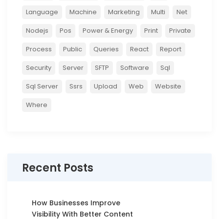
Language
Machine
Marketing
Multi
Net
Nodejs
Pos
Power & Energy
Print
Private
Process
Public
Queries
React
Report
Security
Server
SFTP
Software
Sql
Sql Server
Ssrs
Upload
Web
Website
Where
Recent Posts
How Businesses Improve
Visibility With Better Content