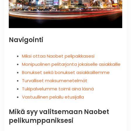
Navigointi
Miksi ottaa Naobet pelipaikkasesi
Monipuolinen pelitarjonta jokaiselle asiakkaille
Bonukset sekä bonukset asiakkaillemme
Turvalliset maksumenetelmät
Tukipalvelumme toimii aina läsnä
Vastuullinen pelailu etusijalla
Mikä syy valitsemaan Naobet
pelikumppaniksesi