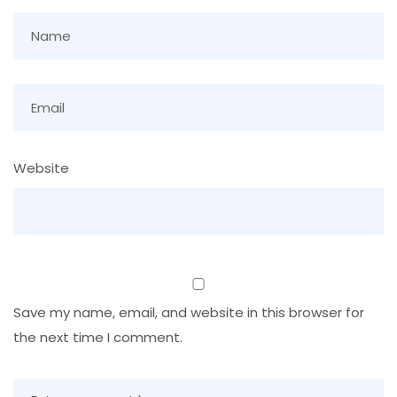
Website
Save my name, email, and website in this browser for
the next time I comment.