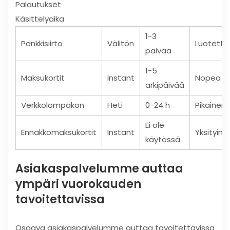
Palautukset
Käsittelyaika
1-3
Pankkisiirto
Välitön
Luotetta
päivää
1-5
Maksukortit
Instant
Nopea
arkipäivää
Verkkolompakon
Heti
0-24 h
Pikainen
Ei ole
Ennakkomaksukortit
Instant
Yksityine
käytössä
Asiakaspalvelumme auttaa
ympäri vuorokauden
tavoitettavissa
Osaava asiakaspalvelumme auttaa tavoitettavissa