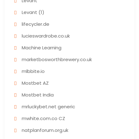
Levant
Levant (1)
lifecycler.de
lucieswardrobe.co.uk
Machine Learning
marketbosworthbrewery.co.uk
mlbbite.io
Mostbet AZ
Mostbet India
mrluckybet.net generic
mwhite.com.co CZ
natplanforum.org.uk