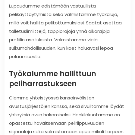
Lupaudumme edistämään vastuullista
pelikäyttäytymistä sekä valmistamme työkaluja,
millä voit hallita pelitottumuksiasi. Saatat asettaa
talletuslimiittejä, tappiorajoja ynnä aikarajoja
profiilin asetuksista. Valmistamme vielä
sulkumahdollisuuden, kun koet haluavasi lepoa
pelaamisesta.
Työkalumme hallittuun
peliharrastukseen
Olemme yhteistyössä kansainvälisten
avustusjärjestöjen kanssa, sekä sivuiltamme löydät
yhteyksiä avun hakemiseksi. Henkilökuntamme on
opastettu havaitsemaan peliriippuvuuden
signaaleja sekä valmistamaan apua mikäli tarpeen.