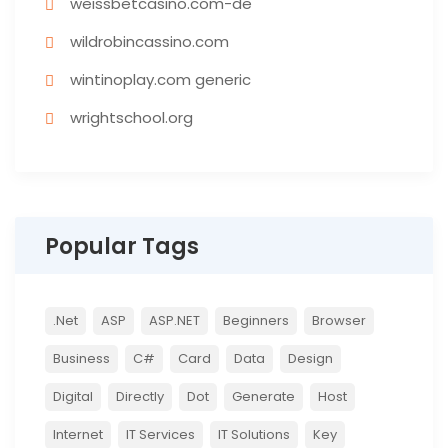
weissbetcasino.com-de
wildrobincassino.com
wintinoplay.com generic
wrightschool.org
Popular Tags
.net
ASP
ASP.NET
Beginners
Browser
Business
C#
Card
Data
Design
Digital
Directly
Dot
Generate
Host
Internet
IT Services
IT Solutions
Key