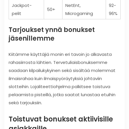
Jackpot-
NetEnt,
92-
50+
pelit
Microgaming
96%
Tarjoukset ynnä bonukset
jäsenillemme
Kiitämme käyttäjiä monin eri tavoin jo alkavasta
rahasiirrosta lähtien. Tervetuliaisbonuksemme
saadaan kilpailukykyinen sekä sisältää molemmat
ilmaisrahaa kuin ilmaispyöräytyksiä johtaviin
slotteihin. Lojaliteettiohjelma palkitsee toistuva
pelaamista pisteillä, jotka saatat lunastaa etuihin
sekä tarjouksiin.
Toistuvat bonukset aktiivisille
asiakkaille