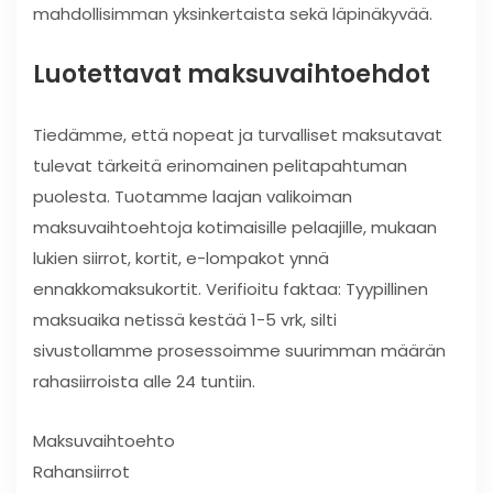
mahdollisimman yksinkertaista sekä läpinäkyvää.
Luotettavat maksuvaihtoehdot
Tiedämme, että nopeat ja turvalliset maksutavat
tulevat tärkeitä erinomainen pelitapahtuman
puolesta. Tuotamme laajan valikoiman
maksuvaihtoehtoja kotimaisille pelaajille, mukaan
lukien siirrot, kortit, e-lompakot ynnä
ennakkomaksukortit. Verifioitu faktaa: Tyypillinen
maksuaika netissä kestää 1-5 vrk, silti
sivustollamme prosessoimme suurimman määrän
rahasiirroista alle 24 tuntiin.
Maksuvaihtoehto
Rahansiirrot