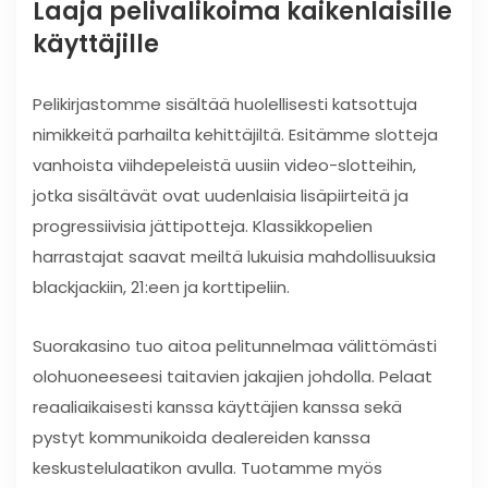
Laaja pelivalikoima kaikenlaisille
käyttäjille
Pelikirjastomme sisältää huolellisesti katsottuja
nimikkeitä parhailta kehittäjiltä. Esitämme slotteja
vanhoista viihdepeleistä uusiin video-slotteihin,
jotka sisältävät ovat uudenlaisia lisäpiirteitä ja
progressiivisia jättipotteja. Klassikkopelien
harrastajat saavat meiltä lukuisia mahdollisuuksia
blackjackiin, 21:een ja korttipeliin.
Suorakasino tuo aitoa pelitunnelmaa välittömästi
olohuoneeseesi taitavien jakajien johdolla. Pelaat
reaaliaikaisesti kanssa käyttäjien kanssa sekä
pystyt kommunikoida dealereiden kanssa
keskustelulaatikon avulla. Tuotamme myös