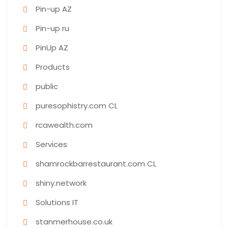
Pin-up AZ
Pin-up ru
PinUp AZ
Products
public
puresophistry.com CL
rcawealth.com
Services
shamrockbarrestaurant.com CL
shiny.network
Solutions IT
stanmerhouse.co.uk