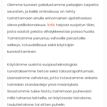
Olemme luoneet pelialustamme pelaajien tarpeita
seuraten, ja kaikki ominaisuus on tehty
toimittamaan sinulle erinomainen ajateltavissa
oleva pelikokonaisuus.
linkki
tarjoaa suojatun tilan,
josta saatat pelata viihdykkeestäsi poissa huolia.
Toimintamme perustuu vahvoille perustoille:
selkeys, totuudellisuus sekä käyttäjän
kunnioittaminen.
Käytämme uusinta suojausteknologiaa
turvataksemme tietosi sekä taloustapahtumasi.
Lisenssimme vahvistaa, jotta toteutamme ankaria
toimialan standardeja ynnä määräyksiä.
Sivustomme tulee hiottu toimimaan jouhevasti
millä tahansa laitteilla, on käytössäsi tietokone,
taulutietokone tai sitten puhelin.