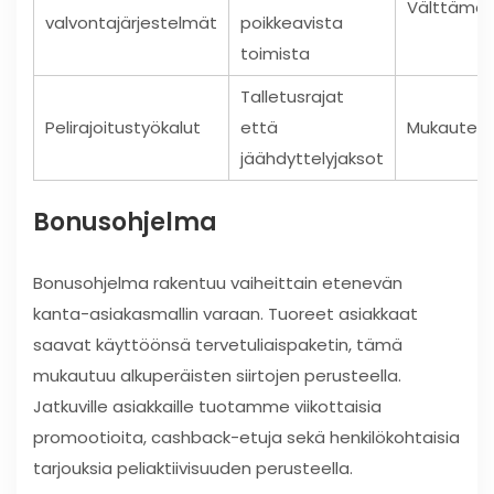
Välttämä
valvontajärjestelmät
poikkeavista
toimista
Talletusrajat
Pelirajoitustyökalut
että
Mukautet
jäähdyttelyjaksot
Bonusohjelma
Bonusohjelma rakentuu vaiheittain etenevän
kanta-asiakasmallin varaan. Tuoreet asiakkaat
saavat käyttöönsä tervetuliaispaketin, tämä
mukautuu alkuperäisten siirtojen perusteella.
Jatkuville asiakkaille tuotamme viikottaisia
promootioita, cashback-etuja sekä henkilökohtaisia
tarjouksia peliaktiivisuuden perusteella.