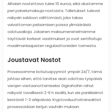
Alhaisin nostettava tulee 10 euroa, eikä alustamme
peri palvelumaksuja nostoista. Talletukset tulevat
näkyviin saldoon välittömästi, joka takaa
vaivattoman pelaamisen poissa ylimääräisiä
odotusaikoja. Jokainen maksumenetelmämme
täyttävät korkeat vaatimukset ja ovat sertifioituja
maailmanlaajuisten regulaattoreiden toimesta.
Joustavat Nostot
Prosessoimme kotiutuspyynnöt ympäri 24/7, tämä
johtaa siihen, että tarvitse aioin odottaa työpäiviä
varojen vastaanottamiseksi. Digirahoihin rahat
näkyvät tavallisesti 2-6 h sisällä, kun siis pankkisiirrot
kestävät 1-3 arkipäivää. Kryptovaluuttatransaktiot
prosessoidaan ketjun vauhdin mukaan.