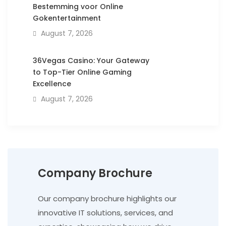
Bestemming voor Online
Gokentertainment
August 7, 2026
36Vegas Casino: Your Gateway
to Top-Tier Online Gaming
Excellence
August 7, 2026
Company Brochure
Our company brochure highlights our
innovative IT solutions, services, and