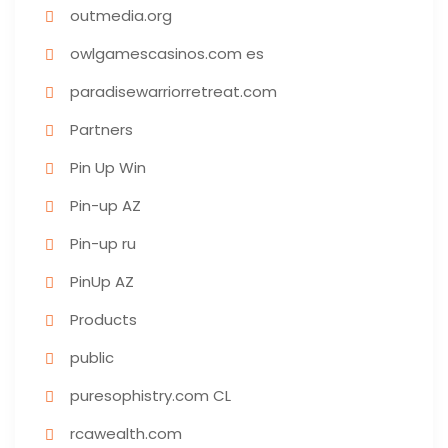
outmedia.org
owlgamescasinos.com es
paradisewarriorretreat.com
Partners
Pin Up Win
Pin-up AZ
Pin-up ru
PinUp AZ
Products
public
puresophistry.com CL
rcawealth.com