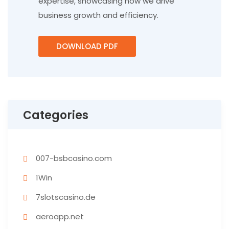
expertise, showcasing how we drive
business growth and efficiency.
DOWNLOAD PDF
Categories
007-bsbcasino.com
1Win
7slotscasino.de
aeroapp.net