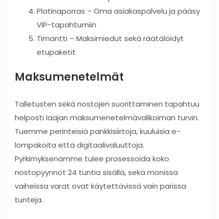
Platinaporras – Oma asiakaspalvelu ja pääsy
VIP-tapahtumiin
Timantti – Maksimiedut sekä räätälöidyt
etupaketit
Maksumenetelmät
Talletusten sekä nostojen suorittaminen tapahtuu
helposti laajan maksumenetelmävalikoiman turvin.
Tuemme perinteisiä pankkisiirtoja, kuuluisia e-
lompakoita että digitaalivaluuttoja.
Pyrkimyksenämme tulee prosessoida koko
nostopyynnöt 24 tuntia sisällä, sekä monissa
vaiheissa varat ovat käytettävissä vain parissa
tunteja.