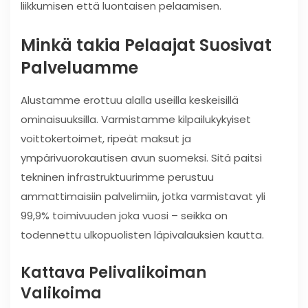
liikkumisen että luontaisen pelaamisen.
Minkä takia Pelaajat Suosivat
Palveluamme
Alustamme erottuu alalla useilla keskeisillä
ominaisuuksilla. Varmistamme kilpailukykyiset
voittokertoimet, ripeät maksut ja
ympärivuorokautisen avun suomeksi. Sitä paitsi
tekninen infrastruktuurimme perustuu
ammattimaisiin palvelimiin, jotka varmistavat yli
99,9% toimivuuden joka vuosi – seikka on
todennettu ulkopuolisten läpivalauksien kautta.
Kattava Pelivalikoiman
Valikoima