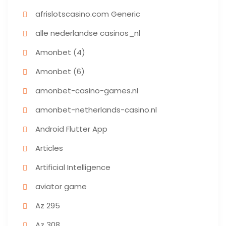
afrislotscasino.com Generic
alle nederlandse casinos_nl
Amonbet (4)
Amonbet (6)
amonbet-casino-games.nl
amonbet-netherlands-casino.nl
Android Flutter App
Articles
Artificial Intelligence
aviator game
Az 295
Az 308