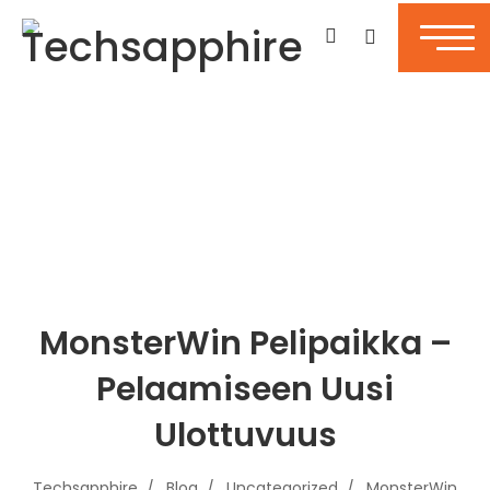
MonsterWin Pelipaikka –
Pelaamiseen Uusi
Ulottuvuus
Techsapphire
Blog
Uncategorized
MonsterWin