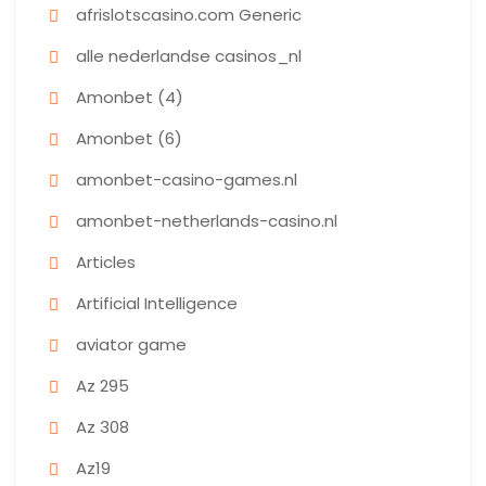
afrislotscasino.com Generic
alle nederlandse casinos_nl
Amonbet (4)
Amonbet (6)
amonbet-casino-games.nl
amonbet-netherlands-casino.nl
Articles
Artificial Intelligence
aviator game
Az 295
Az 308
Az19