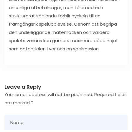
ansenliga utbetalningar, men tålamod och
strukturerat spelande förblir nyckeln till en
framgångsrik spelupplevelse. Genom att begripa
den underliggande matematiken och värdera
spelets varians kan gamers maximera både nöjet
som potentialen i var och en spelsession.
Leave a Reply
Your email address will not be published.
Required fields
are marked
*