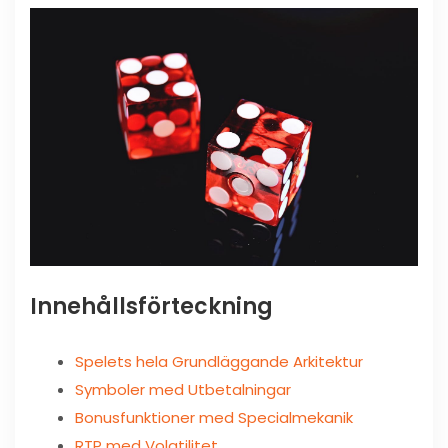
Innehållsförteckning
Spelets hela Grundläggande Arkitektur
Symboler med Utbetalningar
Bonusfunktioner med Specialmekanik
RTP med Volatilitet