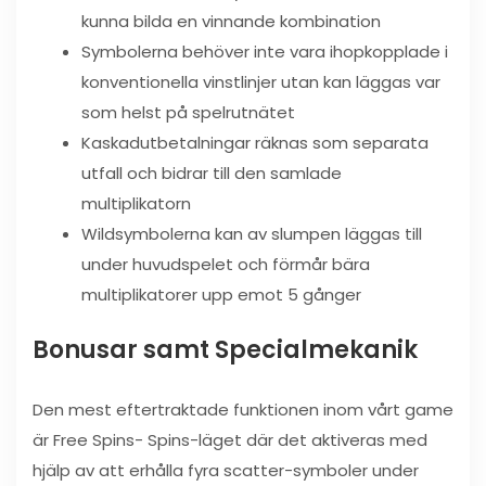
kunna bilda en vinnande kombination
Symbolerna behöver inte vara ihopkopplade i
konventionella vinstlinjer utan kan läggas var
som helst på spelrutnätet
Kaskadutbetalningar räknas som separata
utfall och bidrar till den samlade
multiplikatorn
Wildsymbolerna kan av slumpen läggas till
under huvudspelet och förmår bära
multiplikatorer upp emot 5 gånger
Bonusar samt Specialmekanik
Den mest eftertraktade funktionen inom vårt game
är Free Spins- Spins-läget där det aktiveras med
hjälp av att erhålla fyra scatter-symboler under