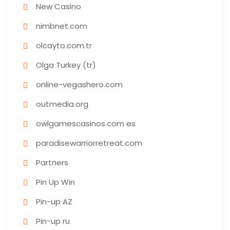
New Casino
nimbnet.com
olcayto.com.tr
Olga Turkey (tr)
online-vegashero.com
outmedia.org
owlgamescasinos.com es
paradisewarriorretreat.com
Partners
Pin Up Win
Pin-up AZ
Pin-up ru