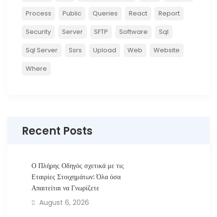
Process
Public
Queries
React
Report
Security
Server
SFTP
Software
Sql
Sql Server
Ssrs
Upload
Web
Website
Where
Recent Posts
Ο Πλήρης Οδηγός σχετικά με τις
Εταιρίες Στοιχημάτων: Όλα όσα
Απαιτείται να Γνωρίζετε
August 6, 2026