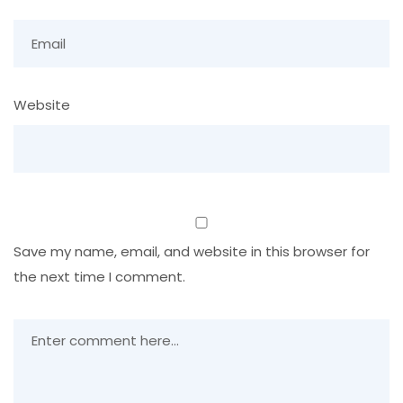
Website
Save my name, email, and website in this browser for
the next time I comment.