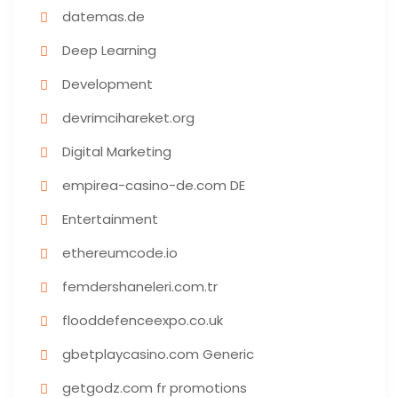
datemas.de
Deep Learning
Development
devrimcihareket.org
Digital Marketing
empirea-casino-de.com DE
Entertainment
ethereumcode.io
femdershaneleri.com.tr
flooddefenceexpo.co.uk
gbetplaycasino.com Generic
getgodz.com fr promotions