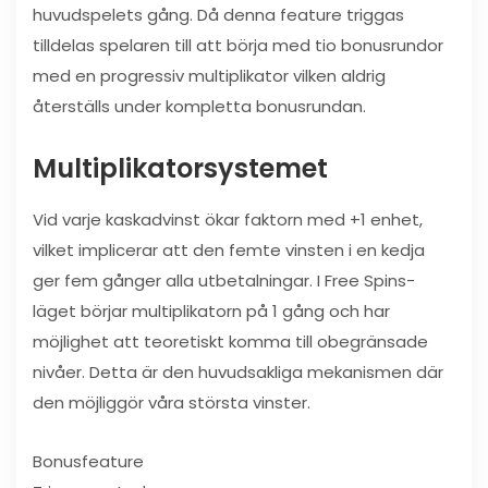
huvudspelets gång. Då denna feature triggas
tilldelas spelaren till att börja med tio bonusrundor
med en progressiv multiplikator vilken aldrig
återställs under kompletta bonusrundan.
Multiplikatorsystemet
Vid varje kaskadvinst ökar faktorn med +1 enhet,
vilket implicerar att den femte vinsten i en kedja
ger fem gånger alla utbetalningar. I Free Spins-
läget börjar multiplikatorn på 1 gång och har
möjlighet att teoretiskt komma till obegränsade
nivåer. Detta är den huvudsakliga mekanismen där
den möjliggör våra största vinster.
Bonusfeature