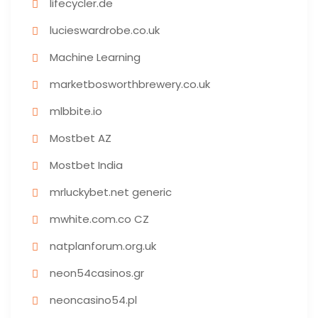
lifecycler.de
lucieswardrobe.co.uk
Machine Learning
marketbosworthbrewery.co.uk
mlbbite.io
Mostbet AZ
Mostbet India
mrluckybet.net generic
mwhite.com.co CZ
natplanforum.org.uk
neon54casinos.gr
neoncasino54.pl