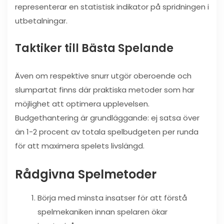
representerar en statistisk indikator på spridningen i
utbetalningar.
Taktiker till Bästa Spelande
Även om respektive snurr utgör oberoende och
slumpartat finns där praktiska metoder som har
möjlighet att optimera upplevelsen.
Budgethantering är grundläggande: ej satsa över
än 1-2 procent av totala spelbudgeten per runda
för att maximera spelets livslängd.
Rådgivna Spelmetoder
Börja med minsta insatser för att förstå
spelmekaniken innan spelaren ökar