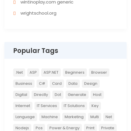
wintinoplay.com generic
wrightschool.org
Popular Tags
.net
ASP
ASP.NET
Beginners
Browser
Business
C#
Card
Data
Design
Digital
Directly
Dot
Generate
Host
Internet
IT Services
IT Solutions
Key
Language
Machine
Marketing
Multi
Net
Nodejs
Pos
Power & Energy
Print
Private