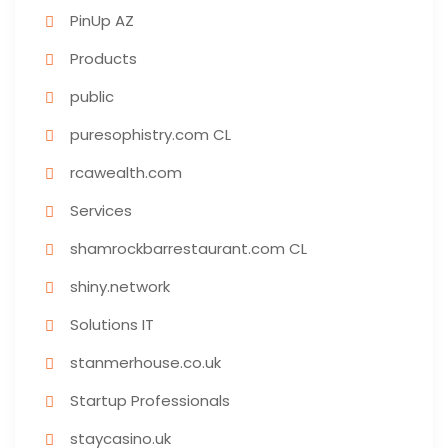
PinUp AZ
Products
public
puresophistry.com CL
rcawealth.com
Services
shamrockbarrestaurant.com CL
shiny.network
Solutions IT
stanmerhouse.co.uk
Startup Professionals
staycasino.uk