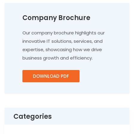
Company Brochure
Our company brochure highlights our
innovative IT solutions, services, and
expertise, showcasing how we drive
business growth and efficiency.
DOWNLOAD PDF
Categories