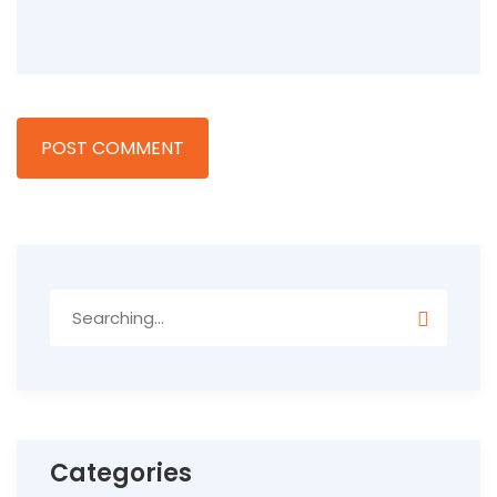
Categories