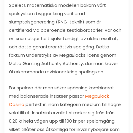
Spelets matematiska modellen bakom vårt
spelsystem bygger kring verifierad
slumptalsgenerering (RNG-teknik) som är
certifierad via oberoende testlaboratorier. Var och
en snurr utgör helt självständigt av äldre resultat,
och detta garanterar rättvis spelgång. Detta
faktum understryks av MegaBlocks licens genom
Malta Gaming Authority Authority, där man kräver
återkommande revisioner kring spellogiken.
För spelare där man söker spänning kombinerat
med balanserade insatser passar
MegaBlock
Casino
perfekt in inom kategorin medium till högre
volatilitet. Insatsintervallet sträcker sig från från
0,20 kr hela vägen upp till 100 kr per spelomgång,
vilket tillåter oss åtkomliga för likväl nybörjare som