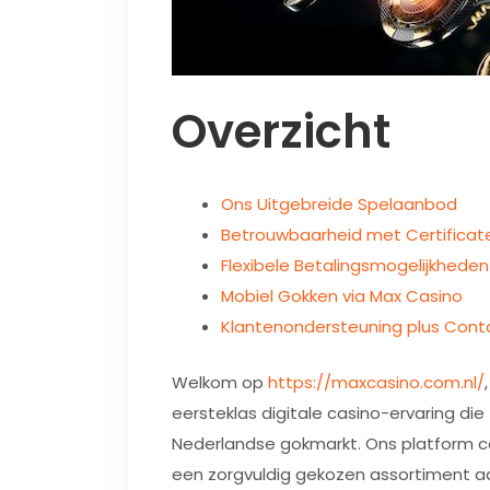
Overzicht
Ons Uitgebreide Spelaanbod
Betrouwbaarheid met Certificat
Flexibele Betalingsmogelijkheden
Mobiel Gokken via Max Casino
Klantenondersteuning plus Cont
Welkom op
https://maxcasino.com.nl/
eersteklas digitale casino-ervaring di
Nederlandse gokmarkt. Ons platform 
een zorgvuldig gekozen assortiment aa