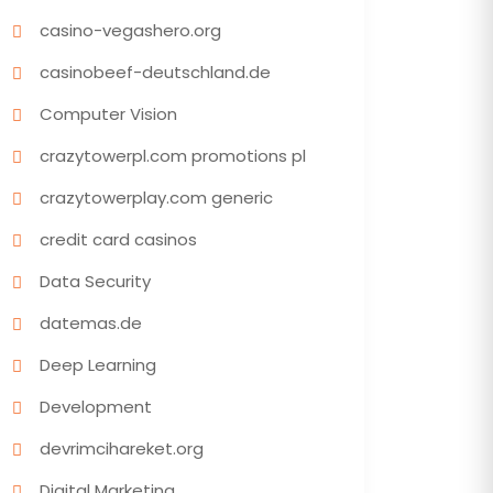
casino-vegashero.org
casinobeef-deutschland.de
Computer Vision
crazytowerpl.com promotions pl
crazytowerplay.com generic
credit card casinos
Data Security
datemas.de
Deep Learning
Development
devrimcihareket.org
Digital Marketing