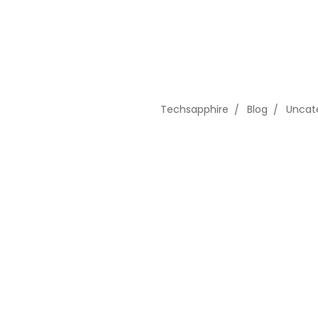
Techsapphire
Blog
Uncat