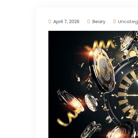
April 7, 2026
Beary
Uncateg