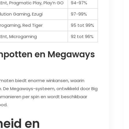
Ent, Pragmatic Play, Play’n GO
94-97%
lution Gaming, Ezugi
97-99%
rogaming, Red Tiger
95 tot 99%
Ent, Microgaming
92 tot 96%
zenpotten en Megaways
omaten biedt enorme winkansen, waarin
en. De Megaways-systeem, ontwikkeld door Big
inmanieren per spin en wordt beschikbaar
bod.
eid en