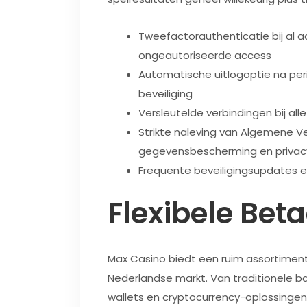
Tweefactorauthenticatie bij al 
ongeautoriseerde access
Automatische uitlogoptie na per
beveiliging
Versleutelde verbindingen bij al
Strikte naleving van Algemene 
gegevensbescherming en privac
Frequente beveiligingsupdates e
Flexibele Bet
Max Casino biedt een ruim assortiment
Nederlandse markt. Van traditionele 
wallets en cryptocurrency-oplossingen,