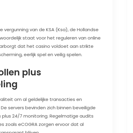
le vergunning van de KSA (Ksa), de Hollandse
twoordelijk staat voor het reguleren van online
arborgt dat het casino voldoet aan strikte
herming, eerlijk spel en veilig spelen.
ollen plus
ling
iteit om al geldelijke transacties en
De servers bevinden zich binnen beveiligde
s plus 24/7 monitoring. Regelmatige audits
ies zoals eCOGRA zorgen ervoor dat al
ransparant blijven.