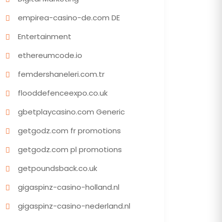
empirea-casino-de.com DE
Entertainment
ethereumcode.io
femdershaneleri.com.tr
flooddefenceexpo.co.uk
gbetplaycasino.com Generic
getgodz.com fr promotions
getgodz.com pl promotions
getpoundsback.co.uk
gigaspinz-casino-holland.nl
gigaspinz-casino-nederland.nl