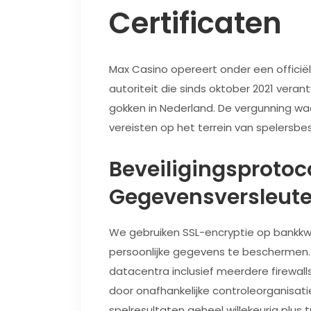
Certificaten
Max Casino opereert onder een officië
autoriteit die sinds oktober 2021 veran
gokken in Nederland. De vergunning wa
vereisten op het terrein van spelersbesc
Beveiligingsprotoc
Gegevensversleute
We gebruiken SSL-encryptie op bankkwal
persoonlijke gegevens te beschermen. 
datacentra inclusief meerdere firewall
door onafhankelijke controleorganisat
spelresultaten geheel willekeurig plus t