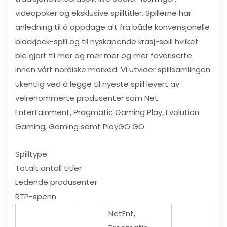
videopoker og eksklusive spilltitler. Spillerne har
anledning til å oppdage alt fra både konvensjonelle
blackjack-spill og til nyskapende krasj-spill hvilket
ble gjort til mer og mer mer og mer favoriserte
innen vårt nordiske marked. Vi utvider spillsamlingen
ukentlig ved å legge til nyeste spill levert av
velrenommerte produsenter som Net
Entertainment, Pragmatic Gaming Play, Evolution
Gaming, Gaming samt PlayGO GO.
Spilltype
Totalt antall titler
Ledende produsenter
RTP-spenn
NetEnt,