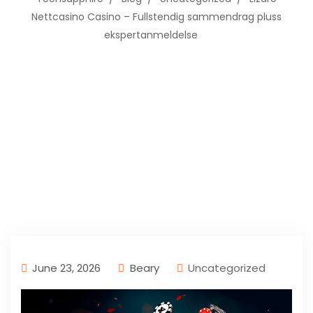
Nettcasino Casino – Fullstendig sammendrag pluss
ekspertanmeldelse
June 23, 2026
Beary
Uncategorized