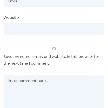
Website
Save my name, email, and website in this browser for
the next time I comment.