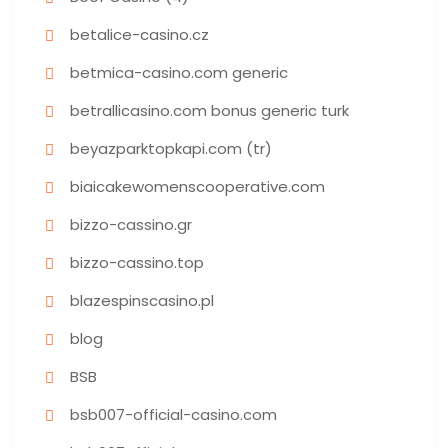
betalice-casino.cz
betmica-casino.com generic
betrallicasino.com bonus generic turk
beyazparktopkapi.com (tr)
biaicakewomenscooperative.com
bizzo-cassino.gr
bizzo-cassino.top
blazespinscasino.pl
blog
BSB
bsb007-official-casino.com