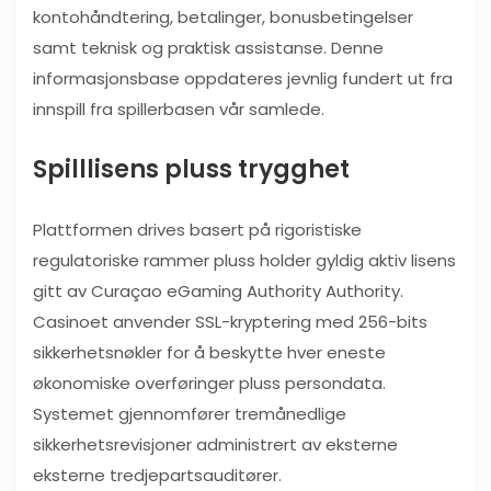
kontohåndtering, betalinger, bonusbetingelser
samt teknisk og praktisk assistanse. Denne
informasjonsbase oppdateres jevnlig fundert ut fra
innspill fra spillerbasen vår samlede.
Spilllisens pluss trygghet
Plattformen drives basert på rigoristiske
regulatoriske rammer pluss holder gyldig aktiv lisens
gitt av Curaçao eGaming Authority Authority.
Casinoet anvender SSL-kryptering med 256-bits
sikkerhetsnøkler for å beskytte hver eneste
økonomiske overføringer pluss persondata.
Systemet gjennomfører tremånedlige
sikkerhetsrevisjoner administrert av eksterne
eksterne tredjepartsauditører.