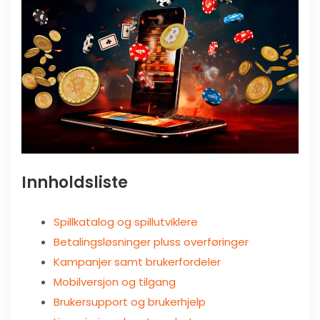
Innholdsliste
Spillkatalog og spillutviklere
Betalingsløsninger pluss overføringer
Kampanjer samt brukerfordeler
Mobilversjon og tilgang
Brukersupport og brukerhjelp