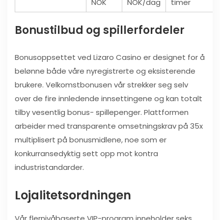
NOK
NOK/dag
timer
Bonustilbud og spillerfordeler
Bonusoppsettet ved Lizaro Casino er designet for å
belønne både våre nyregistrerte og eksisterende
brukere. Velkomstbonusen vår strekker seg selv
over de fire innledende innsettingene og kan totalt
tilby vesentlig bonus- spillepenger. Plattformen
arbeider med transparente omsetningskrav på 35x
multiplisert på bonusmidlene, noe som er
konkurransedyktig sett opp mot kontra
industristandarder.
Lojalitetsordningen
Vår flernivåbaserte VIP-program inneholder seks