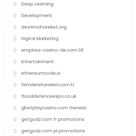
Deep Learning
Development
devrimcihareket.org
Digital Marketing
empirea-casino-de.com DE
Entertainment
ethereumcode.io
femdershaneleri.com.tr
flooddefenceexpo.co.uk
gbetplaycasino.com Generic
getgodz.com fr promotions
getgodz.com pl promotions