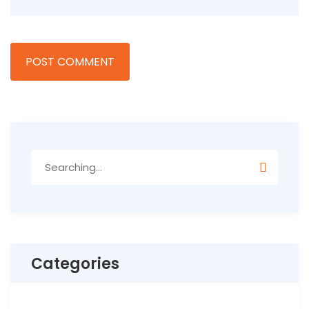
Categories