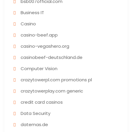
bsb007official.com
Business IT
Casino
casino-beef.app
casino-vegashero.org
casinobeef-deutschland.de
Computer Vision
crazytowerpl.com promotions pl
crazytowerplay.com generic
credit card casinos
Data Security
datemas.de