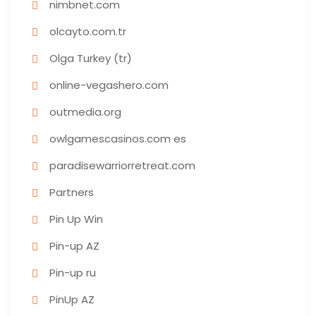
nimbnet.com
olcayto.com.tr
Olga Turkey (tr)
online-vegashero.com
outmedia.org
owlgamescasinos.com es
paradisewarriorretreat.com
Partners
Pin Up Win
Pin-up AZ
Pin-up ru
PinUp AZ