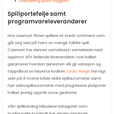
Lisensiering pluss trygghet
Spillportefølje samt
programvareleverandører
Hos casinoet finner spillere et bredt sortiment som
går seg selv på tvers av mange tallrike spill.
Casinoet har dannet samarbeid i samarbeid med
oppimot 40+ ledende leverandører, noe hvilket
garanterer hvordan tjenesten vår gir variasjon og
topptilbud av høyeste kvalitet.
Lizaro Norge
har lagt
vekt på å forene både eldre spillautomater samt
nye videospillautomater med progressive jackpoter
hvilket jevnlig oppnår store gevinster.
Vårt spillkatalog inkluderer kategorier som
tradisjonelle bordspill, live dealer-løsninger,