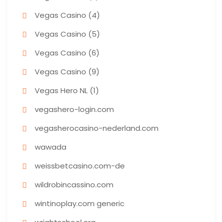
Vegas Casino (4)
Vegas Casino (5)
Vegas Casino (6)
Vegas Casino (9)
Vegas Hero NL (1)
vegashero-login.com
vegasherocasino-nederland.com
wawada
weissbetcasino.com-de
wildrobincassino.com
wintinoplay.com generic