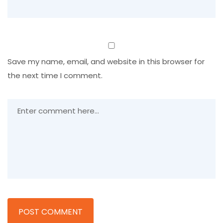
Save my name, email, and website in this browser for
the next time I comment.