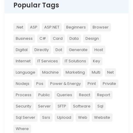
Popular Tags
.net
ASP
ASP.NET
Beginners
Browser
Business
C#
Card
Data
Design
Digital
Directly
Dot
Generate
Host
Internet
IT Services
IT Solutions
Key
Language
Machine
Marketing
Multi
Net
Nodejs
Pos
Power & Energy
Print
Private
Process
Public
Queries
React
Report
Security
Server
SFTP
Software
Sql
Sql Server
Ssrs
Upload
Web
Website
Where