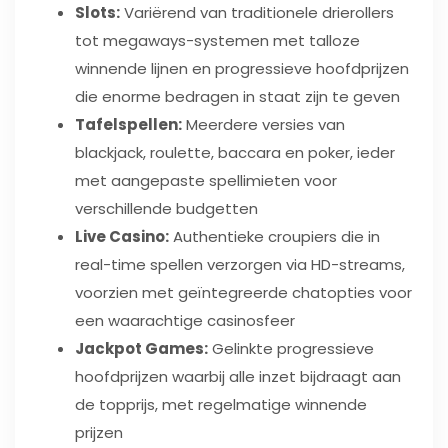
Slots:
Variërend van traditionele drierollers
tot megaways-systemen met talloze
winnende lijnen en progressieve hoofdprijzen
die enorme bedragen in staat zijn te geven
Tafelspellen:
Meerdere versies van
blackjack, roulette, baccara en poker, ieder
met aangepaste spellimieten voor
verschillende budgetten
Live Casino:
Authentieke croupiers die in
real-time spellen verzorgen via HD-streams,
voorzien met geïntegreerde chatopties voor
een waarachtige casinosfeer
Jackpot Games:
Gelinkte progressieve
hoofdprijzen waarbij alle inzet bijdraagt aan
de topprijs, met regelmatige winnende
prijzen