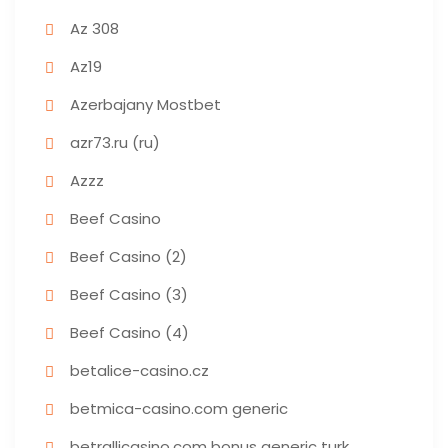
Az 308
Az19
Azerbajany Mostbet
azr73.ru (ru)
Azzz
Beef Casino
Beef Casino (2)
Beef Casino (3)
Beef Casino (4)
betalice-casino.cz
betmica-casino.com generic
betrallicasino.com bonus generic turk