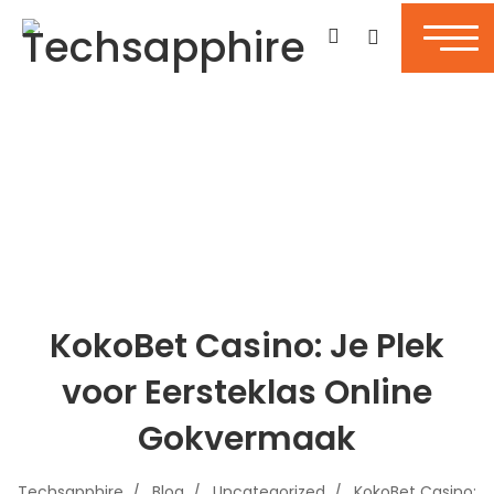
KokoBet Casino: Je Plek
voor Eersteklas Online
Gokvermaak
Techsapphire
Blog
Uncategorized
KokoBet Casino: