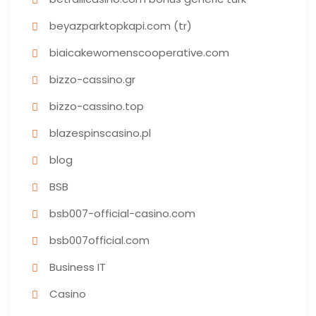
beyazparktopkapi.com (tr)
biaicakewomenscooperative.com
bizzo-cassino.gr
bizzo-cassino.top
blazespinscasino.pl
blog
BSB
bsb007-official-casino.com
bsb007official.com
Business IT
Casino