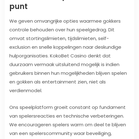
punt
We geven omvangrijke opties waarmee gokkers
controle behouden over hun speelgedrag. Dit
omvat stortingslimieten, tijdslimieten, self-
exclusion en snelle koppelingen naar deskundige
hulporganisaties. KokoBet Casino denkt dat
duurzaam vermaak uitsluitend mogelijk is indien
gebruikers binnen hun mogelijkheden blijven spelen
en gokken als entertainment zien, niet als
verdienmodel.
Ons speelplatform groeit constant op fundament
van spelersreacties en technische verbeteringen.
We encourageren spelers warm om deel te blijven
van een spelerscommunity waar beveiliging,