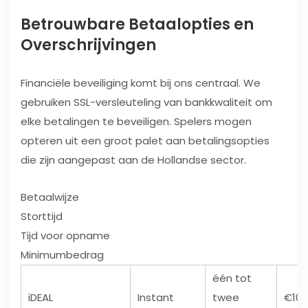
Betrouwbare Betaalopties en
Overschrijvingen
Financiële beveiliging komt bij ons centraal. We
gebruiken SSL-versleuteling van bankkwaliteit om
elke betalingen te beveiligen. Spelers mogen
opteren uit een groot palet aan betalingsopties
die zijn aangepast aan de Hollandse sector.
Betaalwijze
Storttijd
Tijd voor opname
Minimumbedrag
één tot
iDEAL
Instant
twee
€10