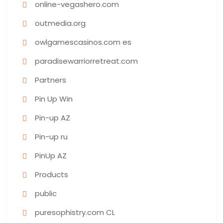
online-vegashero.com
outmedia.org
owlgamescasinos.com es
paradisewarriorretreat.com
Partners
Pin Up Win
Pin-up AZ
Pin-up ru
PinUp AZ
Products
public
puresophistry.com CL