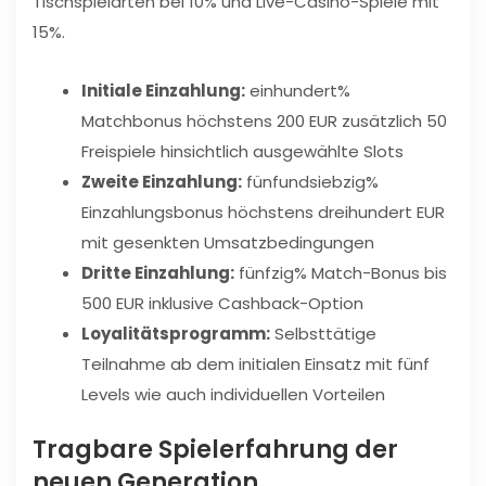
Tischspielarten bei 10% und Live-Casino-Spiele mit
15%.
Initiale Einzahlung:
einhundert%
Matchbonus höchstens 200 EUR zusätzlich 50
Freispiele hinsichtlich ausgewählte Slots
Zweite Einzahlung:
fünfundsiebzig%
Einzahlungsbonus höchstens dreihundert EUR
mit gesenkten Umsatzbedingungen
Dritte Einzahlung:
fünfzig% Match-Bonus bis
500 EUR inklusive Cashback-Option
Loyalitätsprogramm:
Selbsttätige
Teilnahme ab dem initialen Einsatz mit fünf
Levels wie auch individuellen Vorteilen
Tragbare Spielerfahrung der
neuen Generation