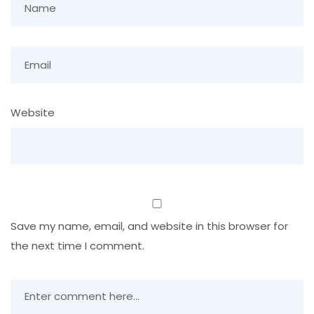
Website
Save my name, email, and website in this browser for
the next time I comment.