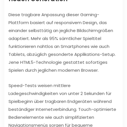
Diese tragbare Anpassung dieser Gaming-
Plattform basiert auf responsivem Design, das
einander selbsttätig an jegliche Bildschirmgrößen
adaptiert. Mehr als 95% sämtlicher Spieltitel
funktionieren nahtlos an Smartphones wie auch
Tablets, abzüglich gesonderte Applikations-Setup.
Jene HTML5-Technologie gestattet sofortiges
Spielen durch jeglichen modernen Browser.
Speed-Tests weisen mittlere
Ladegeschwindigkeiten von unter 2 Sekunden für
Spielbeginn über tragbaren Endgeräten während
beständiger Internetverbindung. Touch-optimierte
Bedienelemente wie auch simplifizierten
Navigationsmenüs sorgen für bequeme