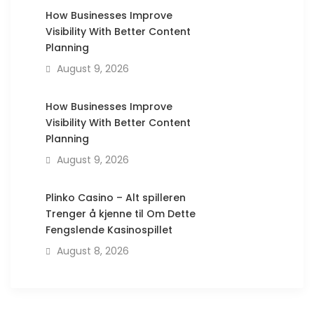
How Businesses Improve
Visibility With Better Content
Planning
August 9, 2026
How Businesses Improve
Visibility With Better Content
Planning
August 9, 2026
Plinko Casino – Alt spilleren
Trenger å kjenne til Om Dette
Fengslende Kasinospillet
August 8, 2026