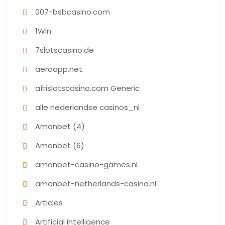
007-bsbcasino.com
1Win
7slotscasino.de
aeroapp.net
afrislotscasino.com Generic
alle nederlandse casinos_nl
Amonbet (4)
Amonbet (6)
amonbet-casino-games.nl
amonbet-netherlands-casino.nl
Articles
Artificial Intelligence