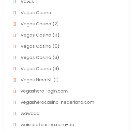
Vavus
Vegas Casino
Vegas Casino (2)
Vegas Casino (4)
Vegas Casino (5)
Vegas Casino (6)
Vegas Casino (9)
Vegas Hero NL (1)
vegashero-login.com
vegasherocasino-nederland.com
wawada
weissbetcasino.com-de