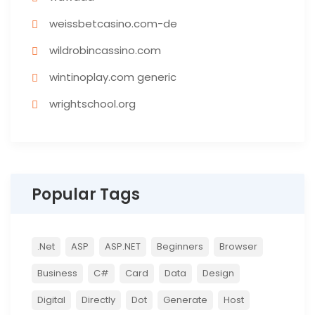
weissbetcasino.com-de
wildrobincassino.com
wintinoplay.com generic
wrightschool.org
Popular Tags
.net
ASP
ASP.NET
Beginners
Browser
Business
C#
Card
Data
Design
Digital
Directly
Dot
Generate
Host