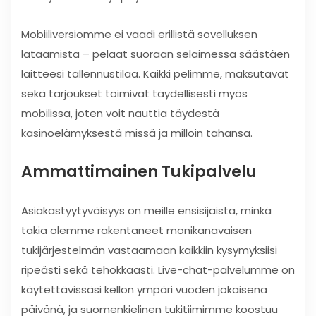
Mobiiliversiomme ei vaadi erillistä sovelluksen
lataamista – pelaat suoraan selaimessa säästäen
laitteesi tallennustilaa. Kaikki pelimme, maksutavat
sekä tarjoukset toimivat täydellisesti myös
mobilissa, joten voit nauttia täydestä
kasinoelämyksestä missä ja milloin tahansa.
Ammattimainen Tukipalvelu
Asiakastyytyväisyys on meille ensisijaista, minkä
takia olemme rakentaneet monikanavaisen
tukijärjestelmän vastaamaan kaikkiin kysymyksiisi
ripeästi sekä tehokkaasti. Live-chat-palvelumme on
käytettävissäsi kellon ympäri vuoden jokaisena
päivänä, ja suomenkielinen tukitiimimme koostuu