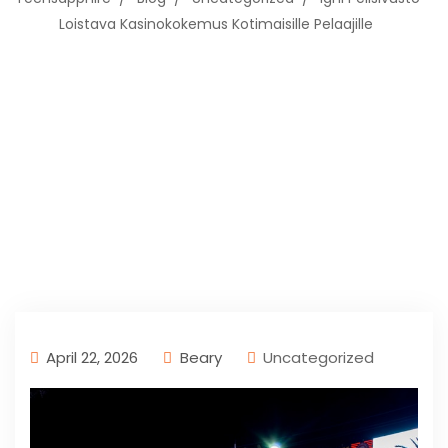
Loistava Kasinokokemus Kotimaisille Pelaajille
April 22, 2026
Beary
Uncategorized