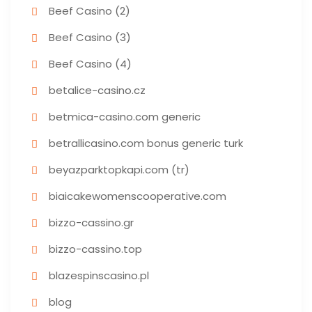
Beef Casino (2)
Beef Casino (3)
Beef Casino (4)
betalice-casino.cz
betmica-casino.com generic
betrallicasino.com bonus generic turk
beyazparktopkapi.com (tr)
biaicakewomenscooperative.com
bizzo-cassino.gr
bizzo-cassino.top
blazespinscasino.pl
blog