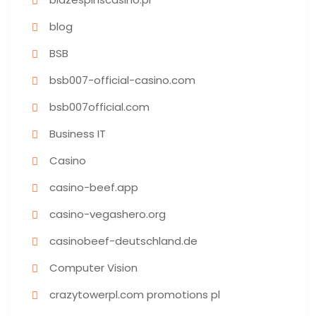
blog
BSB
bsb007-official-casino.com
bsb007official.com
Business IT
Casino
casino-beef.app
casino-vegashero.org
casinobeef-deutschland.de
Computer Vision
crazytowerpl.com promotions pl