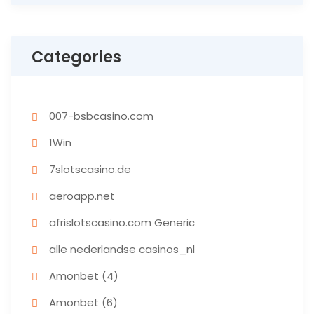
Categories
007-bsbcasino.com
1Win
7slotscasino.de
aeroapp.net
afrislotscasino.com Generic
alle nederlandse casinos_nl
Amonbet (4)
Amonbet (6)