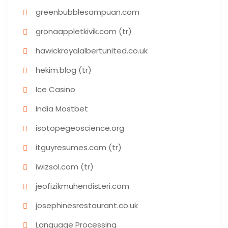
greenbubblesampuan.com
gronaappletkivik.com (tr)
hawickroyalalbertunited.co.uk
hekim.blog (tr)
Ice Casino
India Mostbet
isotopegeoscience.org
itguyresumes.com (tr)
iwizsol.com (tr)
jeofizikmuhendisLeri.com
josephinesrestaurant.co.uk
Language Processing