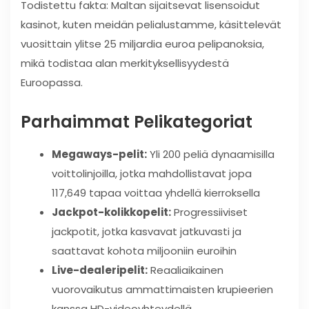
Todistettu fakta: Maltan sijaitsevat lisensoidut
kasinot, kuten meidän pelialustamme, käsittelevät
vuosittain ylitse 25 miljardia euroa pelipanoksia,
mikä todistaa alan merkityksellisyydestä
Euroopassa.
Parhaimmat Pelikategoriat
Megaways-pelit:
Yli 200 peliä dynaamisilla
voittolinjoilla, jotka mahdollistavat jopa
117,649 tapaa voittaa yhdellä kierroksella
Jackpot-kolikkopelit:
Progressiiviset
jackpotit, jotka kasvavat jatkuvasti ja
saattavat kohota miljooniin euroihin
Live-dealeripelit:
Reaaliaikainen
vuorovaikutus ammattimaisten krupieerien
kanssa HD-videoyhteydellä