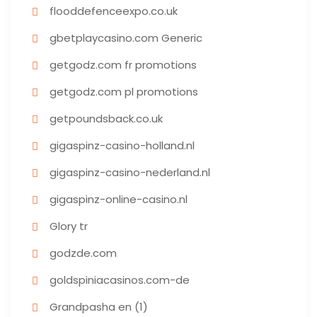
flooddefenceexpo.co.uk
gbetplaycasino.com Generic
getgodz.com fr promotions
getgodz.com pl promotions
getpoundsback.co.uk
gigaspinz-casino-holland.nl
gigaspinz-casino-nederland.nl
gigaspinz-online-casino.nl
Glory tr
godzde.com
goldspiniacasinos.com-de
Grandpasha en (1)