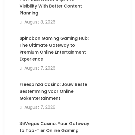
Visibility With Better Content
Planning
August 8, 2026
Spinobon Gaming Gaming Hub:
The Ultimate Gateway to
Premium Online Entertainment
Experience
August 7, 2026
Freespinza Casino: Jouw Beste
Bestemming voor Online
Gokentertainment
August 7, 2026
36Vegas Casino: Your Gateway
to Top-Tier Online Gaming