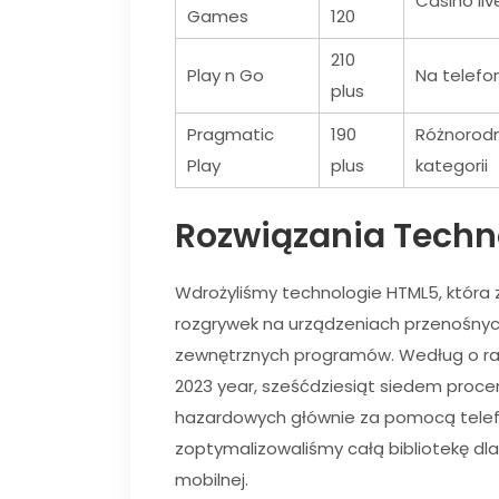
Casino liv
Games
120
210
Play n Go
Na telef
plus
Pragmatic
190
Różnorod
Play
plus
kategorii
Rozwiązania Techno
Wdrożyliśmy technologie HTML5, która
rozgrywek na urządzeniach przenośny
zewnętrznych programów. Według o r
2023 year, sześćdziesiąt siedem proc
hazardowych głównie za pomocą tele
zoptymalizowaliśmy całą bibliotekę dl
mobilnej.