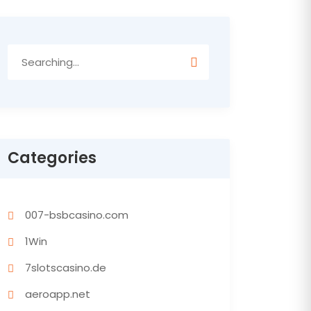
Categories
007-bsbcasino.com
1Win
7slotscasino.de
aeroapp.net