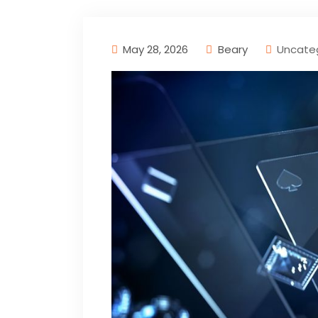
May 28, 2026
Beary
Uncate