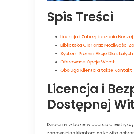
Spis Treści
Licencja i Zabezpieczenia Naszej
Biblioteka Gier oraz Możliwości 
System Premii i Akcje Dla stałych
Oferowane Opcje Wpłat
Obsługa Klienta a także Kontakt
Licencja i Be
Dostępnej Wi
Działamy w bazie w oparciu o restrykc
zapewniając klientom całkowite ochro