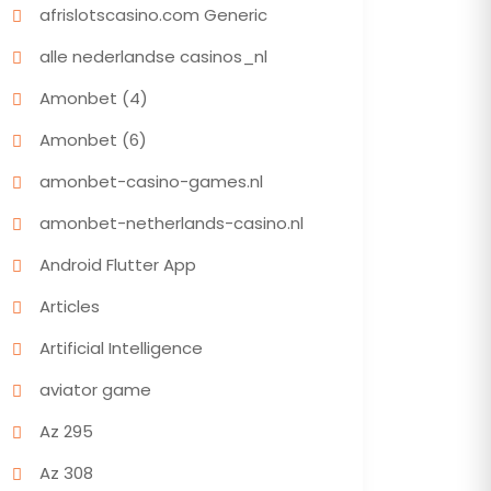
afrislotscasino.com Generic
alle nederlandse casinos_nl
Amonbet (4)
Amonbet (6)
amonbet-casino-games.nl
amonbet-netherlands-casino.nl
Android Flutter App
Articles
Artificial Intelligence
aviator game
Az 295
Az 308