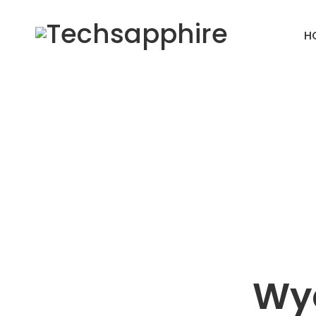
H
Wyc