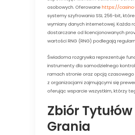
osobowych. Oferowane
https://casino-
systemy szyfrowania SSL 256-bit, któ
wymiany danych internetowej. Każda r
dostarczane od licencjonowanych prov
wartości RNG (RNG) podlegają regular
Świadoma rozgrywka reprezentuje fun
instrumenty dla samodzielnego kontro
ramach stronie oraz opcją czasowego
z organizacjami zajmującymi się prewe
oferując wsparcie wszystkim, którzy t
Zbiór Tytułów
Grania