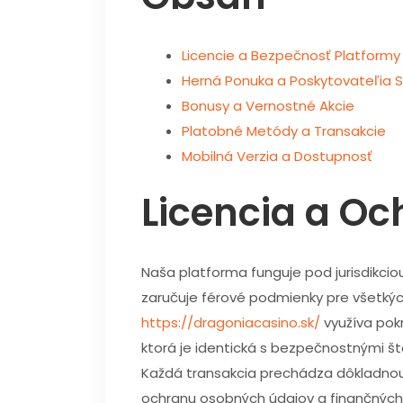
Licencie a Bezpečnosť Platformy
Herná Ponuka a Poskytovateľia S
Bonusy a Vernostné Akcie
Platobné Metódy a Transakcie
Mobilná Verzia a Dostupnosť
Licencia a Oc
Naša platforma funguje pod jurisdikci
zaručuje férové podmienky pre všetkýc
https://dragoniacasino.sk/
využíva pokr
ktorá je identická s bezpečnostnými 
Každá transakcia prechádza dôkladnou 
ochranu osobných údajov a finančných 