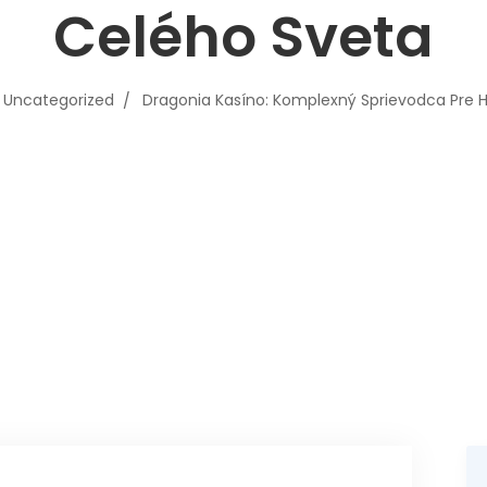
Celého Sveta
Uncategorized
Dragonia Kasíno: Komplexný Sprievodca Pre 