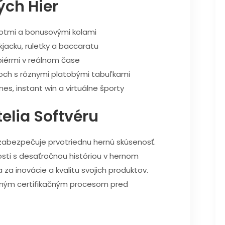
ých Hier
potmi a bonusovými kolami
kjacku, ruletky a baccaratu
upiérmi v reálnom čase
toch s rôznymi platobými tabuľkami
es, instant win a virtuálne športy
elia Softvéru
abezpečuje prvotriednu hernú skúsenosť.
osti s desaťročnou históriou v hernom
 za inovácie a kvalitu svojich produktov.
dným certifikačným procesom pred