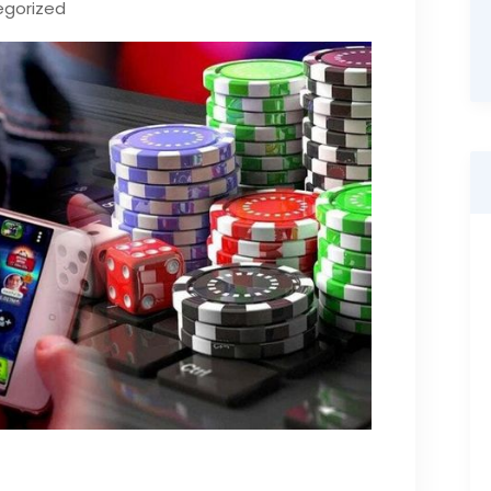
egorized