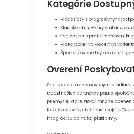
Kategórie Dostupn
Videosloty s progresívnymi jack
Klasické stolové hry vrátane blac
Live casino s profesionálnymi kr
Video poker vo viacerých varian
Špecializované hry ako crash gam
Overení Poskytovat
Spolupráca s renomovanými štúdiami z
Medzi našich partnerov patria spoločn
priemysle, ktoré získali mnohé ocenenia
Každý poskytovateľ musí prejsť dôkla
integráciou do našej platformy.