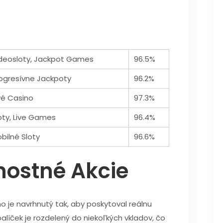
deosloty, Jackpot Games
96.5%
ogresívne Jackpoty
96.2%
vé Casino
97.3%
oty, Live Games
96.4%
bilné Sloty
96.6%
nostné Akcie
je navrhnutý tak, aby poskytoval reálnu
alíček je rozdelený do niekoľkých vkladov, čo