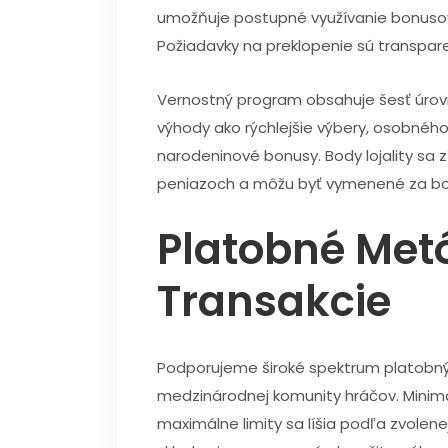
umožňuje postupné využívanie bonusov
Požiadavky na preklopenie sú transpa
Vernostný program obsahuje šesť úrov
výhody ako rýchlejšie výbery, osobného
narodeninové bonusy. Body lojality sa z
peniazoch a môžu byť vymenené za bon
Platobné Met
Transakcie
Podporujeme široké spektrum platobn
medzinárodnej komunity hráčov. Minimál
maximálne limity sa líšia podľa zvolene