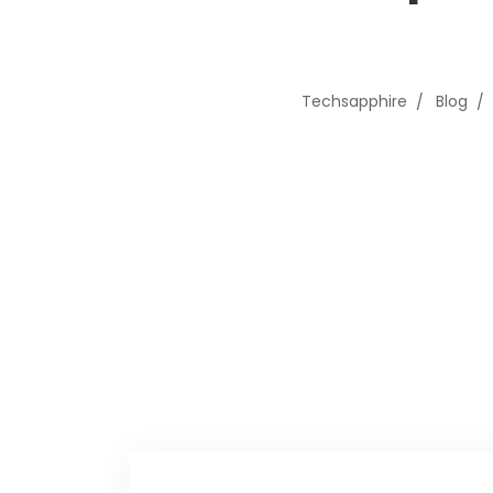
Techsapphire
Blog