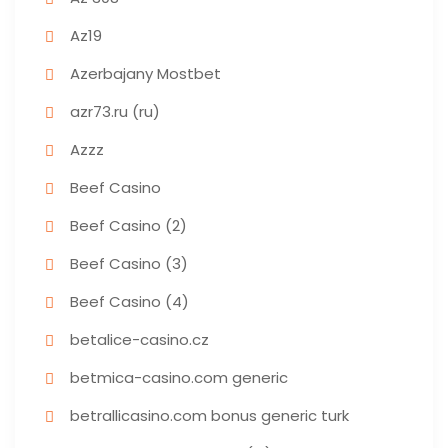
Az19
Azerbajany Mostbet
azr73.ru (ru)
Azzz
Beef Casino
Beef Casino (2)
Beef Casino (3)
Beef Casino (4)
betalice-casino.cz
betmica-casino.com generic
betrallicasino.com bonus generic turk