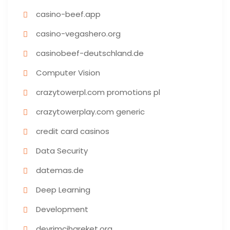
casino-beef.app
casino-vegashero.org
casinobeef-deutschland.de
Computer Vision
crazytowerpl.com promotions pl
crazytowerplay.com generic
credit card casinos
Data Security
datemas.de
Deep Learning
Development
devrimcihareket.org