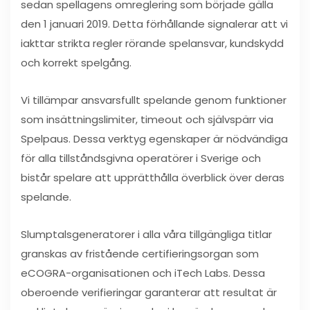
sedan spellagens omreglering som började gälla
den 1 januari 2019. Detta förhållande signalerar att vi
iakttar strikta regler rörande spelansvar, kundskydd
och korrekt spelgång.
Vi tillämpar ansvarsfullt spelande genom funktioner
som insättningslimiter, timeout och självspärr via
Spelpaus. Dessa verktyg egenskaper är nödvändiga
för alla tillståndsgivna operatörer i Sverige och
bistår spelare att upprätthålla överblick över deras
spelande.
Slumptalsgeneratorer i alla våra tillgängliga titlar
granskas av fristående certifieringsorgan som
eCOGRA-organisationen och iTech Labs. Dessa
oberoende verifieringar garanterar att resultat är