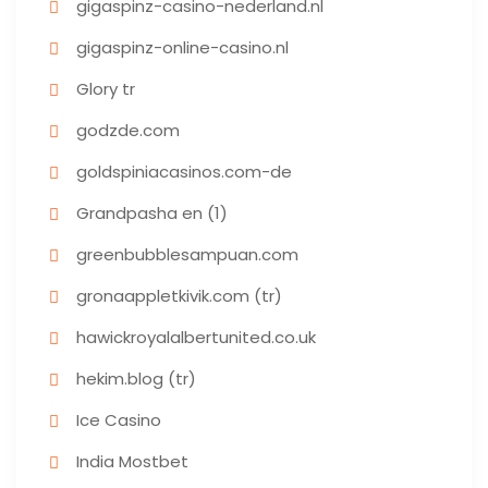
gigaspinz-casino-nederland.nl
gigaspinz-online-casino.nl
Glory tr
godzde.com
goldspiniacasinos.com-de
Grandpasha en (1)
greenbubblesampuan.com
gronaappletkivik.com (tr)
hawickroyalalbertunited.co.uk
hekim.blog (tr)
Ice Casino
India Mostbet