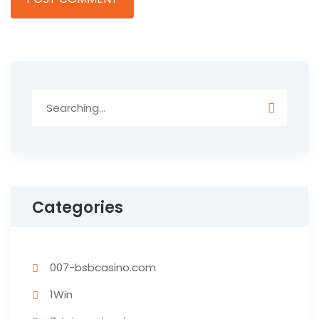
Categories
007-bsbcasino.com
1Win