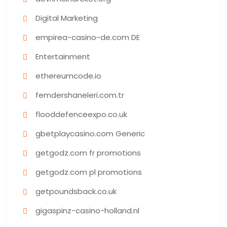
Digital Marketing
empirea-casino-de.com DE
Entertainment
ethereumcode.io
femdershaneleri.com.tr
flooddefenceexpo.co.uk
gbetplaycasino.com Generic
getgodz.com fr promotions
getgodz.com pl promotions
getpoundsback.co.uk
gigaspinz-casino-holland.nl