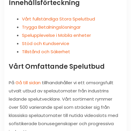
Innehållsförteckning
Vårt fullständiga Stora Spelutbud
Trygga Betalningslösningar
Spelupplevelse i Mobila enheter
Stöd och Kundservice
Tillstånd och Säkerhet
Vårt Omfattande Spelutbud
På
Gå till sidan
tillhandahåller vi ett omsorgsfullt
utvalt utbud av spelautomater från industrins
ledande spelutvecklare. Vårt sortiment rymmer
över 500 varierande spel som sträcker sig från
klassiska spelautomater till nutida videoslots med
sofistikerade bonusegenskaper och progressiva