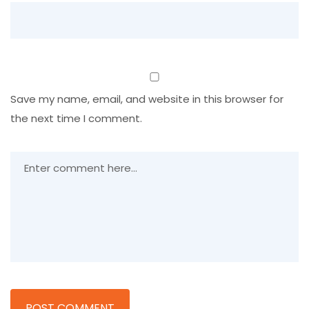
Save my name, email, and website in this browser for
the next time I comment.