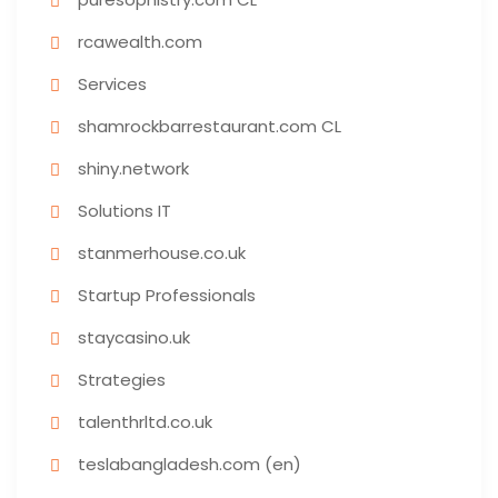
rcawealth.com
Services
shamrockbarrestaurant.com CL
shiny.network
Solutions IT
stanmerhouse.co.uk
Startup Professionals
staycasino.uk
Strategies
talenthrltd.co.uk
teslabangladesh.com (en)