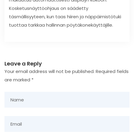
Kosketusnäyttöohjaus on säädetty
täsmällisyyteen, kun taas hiiren ja näppäimistötuki
tuottaa tarkkaa hallinnan pöytäkonekäyttäjille.
Leave a Reply
Your email address will not be published.
Required fields
are marked
*