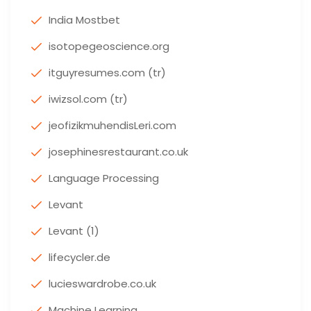
India Mostbet
isotopegeoscience.org
itguyresumes.com (tr)
iwizsol.com (tr)
jeofizikmuhendisLeri.com
josephinesrestaurant.co.uk
Language Processing
Levant
Levant (1)
lifecycler.de
lucieswardrobe.co.uk
Machine Learning