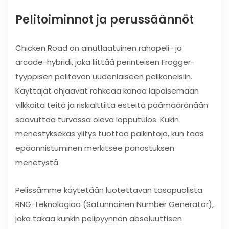
Pelitoiminnot ja perussäännöt
Chicken Road on ainutlaatuinen rahapeli- ja
arcade-hybridi, joka liittää perinteisen Frogger-
tyyppisen pelitavan uudenlaiseen pelikoneisiin.
Käyttäjät ohjaavat rohkeaa kanaa läpäisemään
vilkkaita teitä ja riskialttiita esteitä päämääränään
saavuttaa turvassa oleva lopputulos. Kukin
menestyksekäs ylitys tuottaa palkintoja, kun taas
epäonnistuminen merkitsee panostuksen
menetystä.
Pelissämme käytetään luotettavan tasapuolista
RNG-teknologiaa (Satunnainen Number Generator),
joka takaa kunkin pelipyynnön absoluuttisen