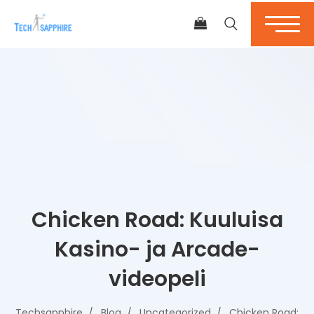
Chicken Road: Kuuluisa
Kasino- ja Arcade-
videopeli
Techsapphire
Blog
Uncategorized
Chicken Road: