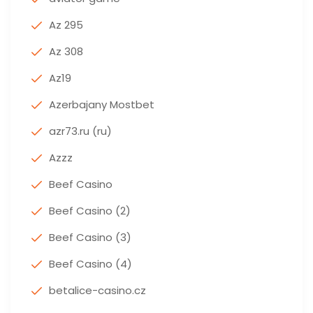
Az 295
Az 308
Az19
Azerbajany Mostbet
azr73.ru (ru)
Azzz
Beef Casino
Beef Casino (2)
Beef Casino (3)
Beef Casino (4)
betalice-casino.cz