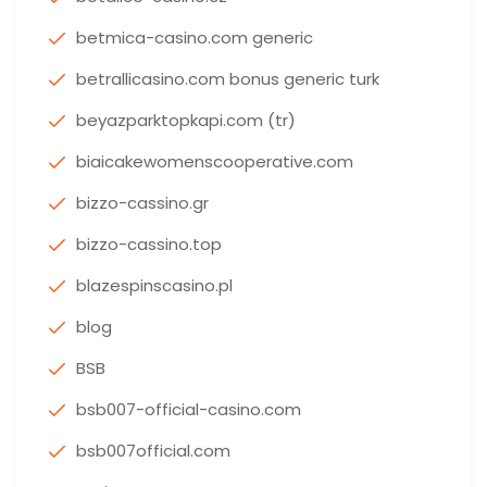
betmica-casino.com generic
betrallicasino.com bonus generic turk
beyazparktopkapi.com (tr)
biaicakewomenscooperative.com
bizzo-cassino.gr
bizzo-cassino.top
blazespinscasino.pl
blog
BSB
bsb007-official-casino.com
bsb007official.com