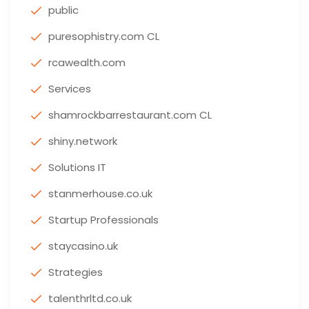
public
puresophistry.com CL
rcawealth.com
Services
shamrockbarrestaurant.com CL
shiny.network
Solutions IT
stanmerhouse.co.uk
Startup Professionals
staycasino.uk
Strategies
talenthrltd.co.uk