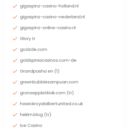
gigaspinz-casino-holland.nl
gigaspinz-casino-nederland.nl
gigaspinz-online-casino.nl
Glory tr
godzde.com
goldspiniacasinos.com-de
Grandpasha en (1)
greenbubblesampuan.com
gronaappletkivik.com (tr)
hawickroyalalbertunited.co.uk
hekim.blog (tr)
Ice Casino