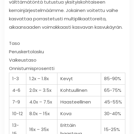
välttämätöntä tutustua yksityiskohtaiseen
kerroinjärjestelmäämme. Jokainen voitettu vaihe
kasvattaa porrastetusti multiplikaattoreita,
aikaansaaden voimakkaasti kasvavan kasvukäyrän.
Taso
Peruskertolasku
Vaikeustaso
Onnistumisprosentti
1-3
1.2x – 1.8x
Kevyt
85-90%
4-6
2.0x – 3.5x
Kohtuullinen
65-75%
7-9
4.0x – 7.5x
Haasteellinen
45-55%
10-12
8.0x – 15x
Kova
30-40%
13-
Erittäin
16x – 35x
15-25%
15
haastava