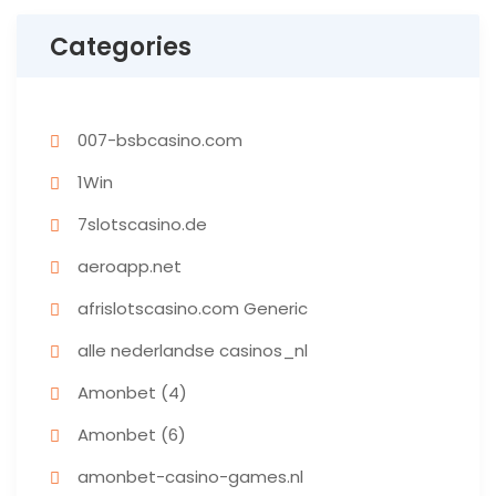
Categories
007-bsbcasino.com
1Win
7slotscasino.de
aeroapp.net
afrislotscasino.com Generic
alle nederlandse casinos_nl
Amonbet (4)
Amonbet (6)
amonbet-casino-games.nl