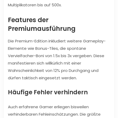
Multiplikatoren bis auf 500x.
Features der
Premiumausführung
Die Premium-Edition inkludiert weitere Gameplay-
Elemente wie Bonus-Tiles, die spontane
Vervielfacher-Boni von 1.5x bis 3x vergeben. Diese
manifestieren sich willkürlich mit einer
Wahrscheinlichkeit von 12% pro Durchgang und
dürfen taktisch eingesetzt werden.
Häufige Fehler verhindern
Auch erfahrene Gamer erliegen bisweilen
verhinderbaren Fehleinschätzungen. Die größte