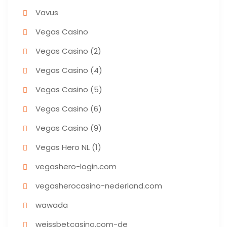
Vavus
Vegas Casino
Vegas Casino (2)
Vegas Casino (4)
Vegas Casino (5)
Vegas Casino (6)
Vegas Casino (9)
Vegas Hero NL (1)
vegashero-login.com
vegasherocasino-nederland.com
wawada
weissbetcasino.com-de