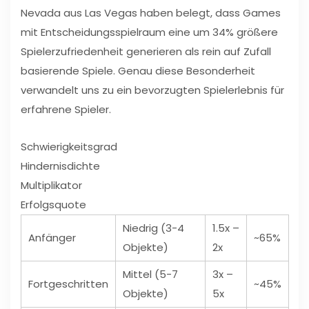
Nevada aus Las Vegas haben belegt, dass Games
mit Entscheidungsspielraum eine um 34% größere
Spielerzufriedenheit generieren als rein auf Zufall
basierende Spiele. Genau diese Besonderheit
verwandelt uns zu ein bevorzugten Spielerlebnis für
erfahrene Spieler.
Schwierigkeitsgrad
Hindernisdichte
Multiplikator
Erfolgsquote
Niedrig (3-4
1.5x –
Anfänger
~65%
Objekte)
2x
Mittel (5-7
3x –
Fortgeschritten
~45%
Objekte)
5x