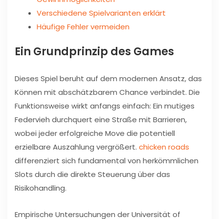
Verschiedene Spielvarianten erklärt
Häufige Fehler vermeiden
Ein Grundprinzip des Games
Dieses Spiel beruht auf dem modernen Ansatz, das
Können mit abschätzbarem Chance verbindet. Die
Funktionsweise wirkt anfangs einfach: Ein mutiges
Federvieh durchquert eine Straße mit Barrieren,
wobei jeder erfolgreiche Move die potentiell
erzielbare Auszahlung vergrößert.
chicken roads
differenziert sich fundamental von herkömmlichen
Slots durch die direkte Steuerung über das
Risikohandling.
Empirische Untersuchungen der Universität of