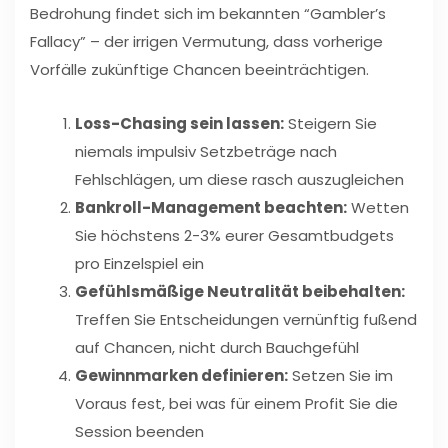
Bedrohung findet sich im bekannten “Gambler’s
Fallacy” – der irrigen Vermutung, dass vorherige
Vorfälle zukünftige Chancen beeinträchtigen.
Loss-Chasing sein lassen:
Steigern Sie
niemals impulsiv Setzbeträge nach
Fehlschlägen, um diese rasch auszugleichen
Bankroll-Management beachten:
Wetten
Sie höchstens 2-3% eurer Gesamtbudgets
pro Einzelspiel ein
Gefühlsmäßige Neutralität beibehalten:
Treffen Sie Entscheidungen vernünftig fußend
auf Chancen, nicht durch Bauchgefühl
Gewinnmarken definieren:
Setzen Sie im
Voraus fest, bei was für einem Profit Sie die
Session beenden