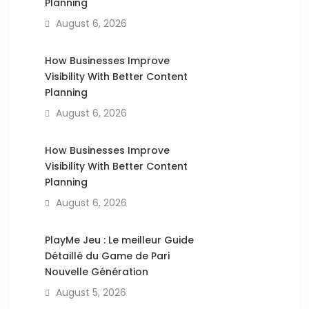
Planning
August 6, 2026
How Businesses Improve
Visibility With Better Content
Planning
August 6, 2026
How Businesses Improve
Visibility With Better Content
Planning
August 6, 2026
PlayMe Jeu : Le meilleur Guide
Détaillé du Game de Pari
Nouvelle Génération
August 5, 2026