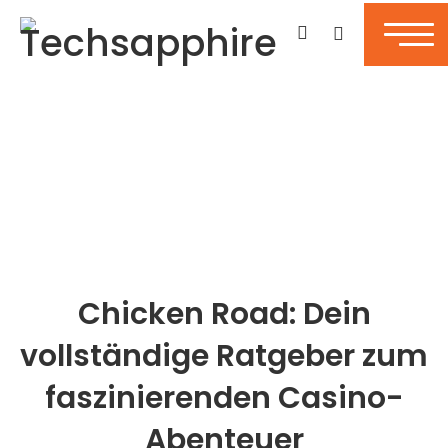
Chicken Road: Dein
vollständige Ratgeber zum
faszinierenden Casino-
Abenteuer