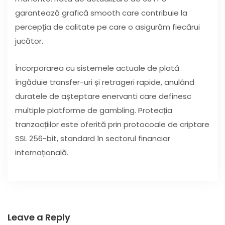
garantează grafică smooth care contribuie la
percepția de calitate pe care o asigurăm fiecărui
jucător.
Încorporarea cu sistemele actuale de plată
îngăduie transfer-uri și retrageri rapide, anulând
duratele de așteptare enervanti care definesc
multiple platforme de gambling. Protecția
tranzacțiilor este oferită prin protocoale de criptare
SSL 256-bit, standard în sectorul financiar
internațională.
Leave a Reply