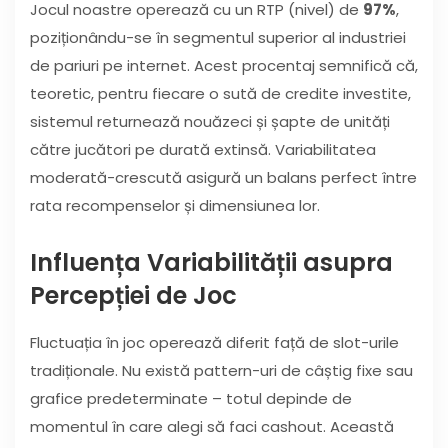
Jocul noastre operează cu un RTP (nivel) de
97%
,
poziționându-se în segmentul superior al industriei
de pariuri pe internet. Acest procentaj semnifică că,
teoretic, pentru fiecare o sută de credite investite,
sistemul returnează nouăzeci și șapte de unități
către jucători pe durată extinsă. Variabilitatea
moderată-crescută asigură un balans perfect între
rata recompenselor și dimensiunea lor.
Influența Variabilității asupra
Percepției de Joc
Fluctuația în joc operează diferit față de slot-urile
tradiționale. Nu există pattern-uri de câștig fixe sau
grafice predeterminate – totul depinde de
momentul în care alegi să faci cashout. Această