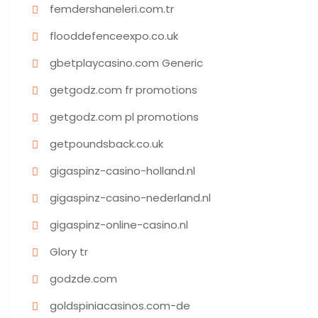
femdershaneleri.com.tr
flooddefenceexpo.co.uk
gbetplaycasino.com Generic
getgodz.com fr promotions
getgodz.com pl promotions
getpoundsback.co.uk
gigaspinz-casino-holland.nl
gigaspinz-casino-nederland.nl
gigaspinz-online-casino.nl
Glory tr
godzde.com
goldspiniacasinos.com-de