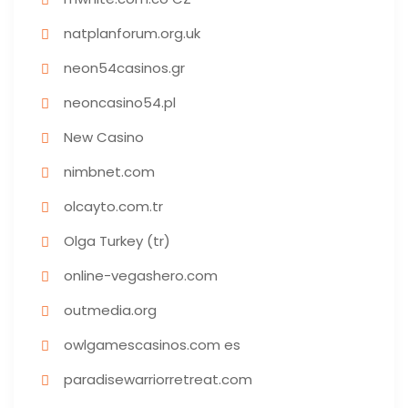
natplanforum.org.uk
neon54casinos.gr
neoncasino54.pl
New Casino
nimbnet.com
olcayto.com.tr
Olga Turkey (tr)
online-vegashero.com
outmedia.org
owlgamescasinos.com es
paradisewarriorretreat.com