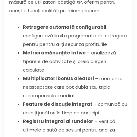
măsură ce utilizatorii câștigă XP, oferim pentru
aceștia funcționalități premium precum:
Retragere automată configurabil
–
configurează limite programate de retragere
pentru pentru a-ți securiza profiturile
Metrici amănunțite în live
– analizează
tiparele de activitate și preia alegeri
calculate
Multiplicatori bonus aleatori
– momente
neașteptate care pot dubla sau tripla
recompensele imediat
Feature de discuție integrat
– comunică cu
ceilalți jucători în timp ce participi
Registru integral al rundelor
– verifică
ultimele o sută de sesiuni pentru analiza