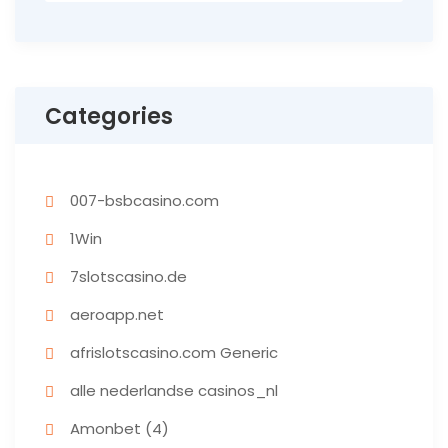
Categories
007-bsbcasino.com
1Win
7slotscasino.de
aeroapp.net
afrislotscasino.com Generic
alle nederlandse casinos_nl
Amonbet (4)