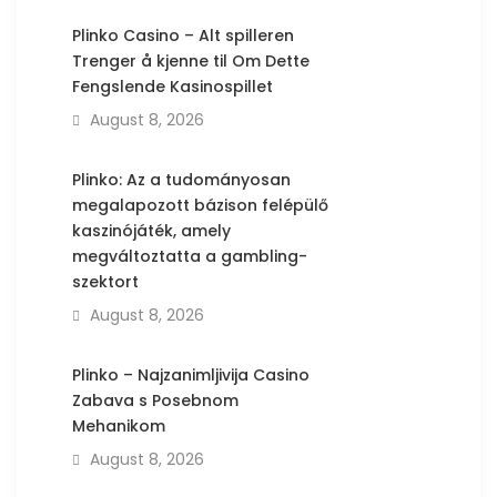
Plinko Casino – Alt spilleren
Trenger å kjenne til Om Dette
Fengslende Kasinospillet
August 8, 2026
Plinko: Az a tudományosan
megalapozott bázison felépülő
kaszinójáték, amely
megváltoztatta a gambling-
szektort
August 8, 2026
Plinko – Najzanimljivija Casino
Zabava s Posebnom
Mehanikom
August 8, 2026