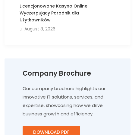
Licencjonowane Kasyno Online:
Wyczerpujący Poradnik dla
Użytkowników
August 8, 2026
Company Brochure
Our company brochure highlights our
innovative IT solutions, services, and
expertise, showcasing how we drive
business growth and efficiency.
DOWNLOAD PDF