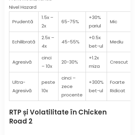
Nivel Hazard
1.5x –
+30%
Prudentă
65-75%
Mic
2x
pariul
2.5x –
+0.5x
Echilibrată
45-55%
Mediu
4x
bet-ul
cinci
+1.2x
Agresivă
20-30%
Crescut
– 10x
miza
cinci –
Ultra-
peste
+300%
Foarte
zece
Agresivă
10x
bet-ul
Ridicat
procente
RTP și Volatilitate în Chicken
Road 2