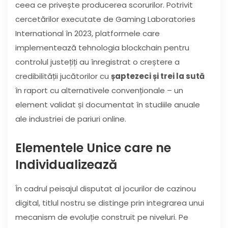
ceea ce privește producerea scorurilor. Potrivit
cercetărilor executate de Gaming Laboratories
International în 2023, platformele care
implementează tehnologia blockchain pentru
controlul justețiți au înregistrat o creștere a
credibilității jucătorilor cu
șaptezeci și trei la sută
în raport cu alternativele convenționale – un
element validat și documentat în studiile anuale
ale industriei de pariuri online.
Elementele Unice care ne
Individualizează
În cadrul peisajul disputat al jocurilor de cazinou
digital, titlul nostru se distinge prin integrarea unui
mecanism de evoluție construit pe niveluri. Pe