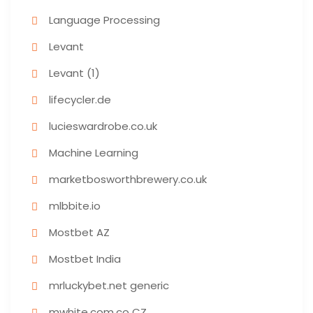
Language Processing
Levant
Levant (1)
lifecycler.de
lucieswardrobe.co.uk
Machine Learning
marketbosworthbrewery.co.uk
mlbbite.io
Mostbet AZ
Mostbet India
mrluckybet.net generic
mwhite.com.co CZ