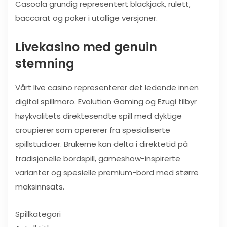
Casoola grundig representert blackjack, rulett,
baccarat og poker i utallige versjoner.
Livekasino med genuin
stemning
Vårt live casino representerer det ledende innen
digital spillmoro. Evolution Gaming og Ezugi tilbyr
høykvalitets direktesendte spill med dyktige
croupierer som opererer fra spesialiserte
spillstudioer. Brukerne kan delta i direktetid på
tradisjonelle bordspill, gameshow-inspirerte
varianter og spesielle premium-bord med større
maksinnsats.
Spillkategori