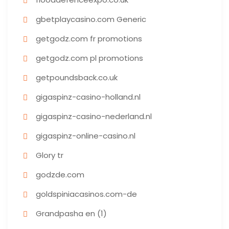
gbetplaycasino.com Generic
getgodz.com fr promotions
getgodz.com pl promotions
getpoundsback.co.uk
gigaspinz-casino-holland.nl
gigaspinz-casino-nederland.nl
gigaspinz-online-casino.nl
Glory tr
godzde.com
goldspiniacasinos.com-de
Grandpasha en (1)