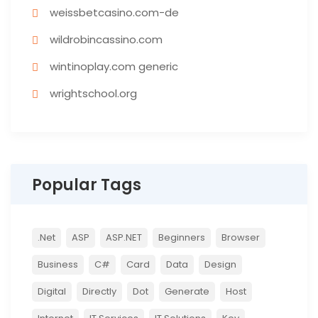
weissbetcasino.com-de
wildrobincassino.com
wintinoplay.com generic
wrightschool.org
Popular Tags
.net
ASP
ASP.NET
Beginners
Browser
Business
C#
Card
Data
Design
Digital
Directly
Dot
Generate
Host