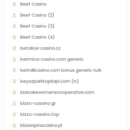
Beef Casino
Beef Casino (2)
Beef Casino (3)
Beef Casino (4)
betalice-casino.cz
betmica-casino.com generic
betrallicasino.com bonus generic turk
beyazparktopkapi.com (tr)
biaicakewomenscooperative.com
bizzo-cassino.gr
bizzo-cassino.top
blazespinscasino.pl