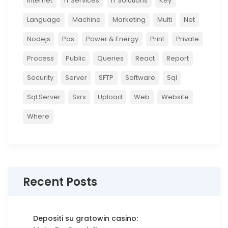
Internet
IT Services
IT Solutions
Key
Language
Machine
Marketing
Multi
Net
Nodejs
Pos
Power & Energy
Print
Private
Process
Public
Queries
React
Report
Security
Server
SFTP
Software
Sql
Sql Server
Ssrs
Upload
Web
Website
Where
Recent Posts
Depositi su gratowin casino: