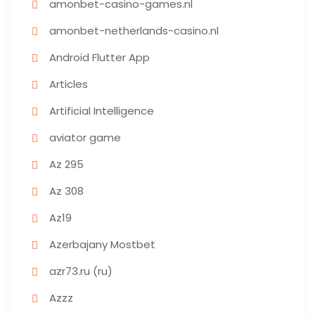
amonbet-casino-games.nl
amonbet-netherlands-casino.nl
Android Flutter App
Articles
Artificial Intelligence
aviator game
Az 295
Az 308
Az19
Azerbajany Mostbet
azr73.ru (ru)
Azzz