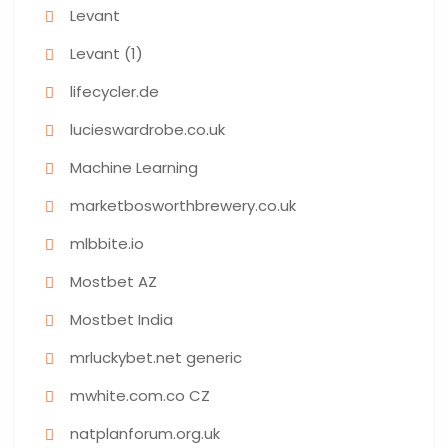
Levant
Levant (1)
lifecycler.de
lucieswardrobe.co.uk
Machine Learning
marketbosworthbrewery.co.uk
mlbbite.io
Mostbet AZ
Mostbet India
mrluckybet.net generic
mwhite.com.co CZ
natplanforum.org.uk