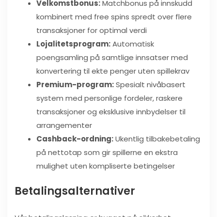
Velkomstbonus:
Matchbonus på innskudd
kombinert med free spins spredt over flere
transaksjoner for optimal verdi
Lojalitetsprogram:
Automatisk
poengsamling på samtlige innsatser med
konvertering til ekte penger uten spillekrav
Premium-program:
Spesialt nivåbasert
system med personlige fordeler, raskere
transaksjoner og eksklusive innbydelser til
arrangementer
Cashback-ordning:
Ukentlig tilbakebetaling
på nettotap som gir spillerne en ekstra
mulighet uten kompliserte betingelser
Betalingsalternativer