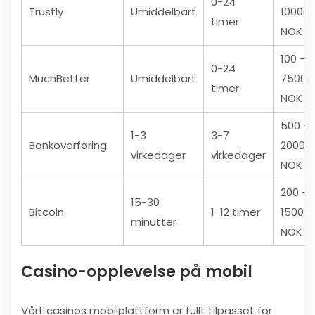
0-24
Trustly
Umiddelbart
10000
timer
NOK
100 –
0-24
MuchBetter
Umiddelbart
75000
timer
NOK
500 –
1-3
3-7
Bankoverføring
20000
virkedager
virkedager
NOK
200 –
15-30
Bitcoin
1-12 timer
15000
minutter
NOK
Casino-opplevelse på mobil
Vårt casinos mobilplattform er fullt tilpasset for