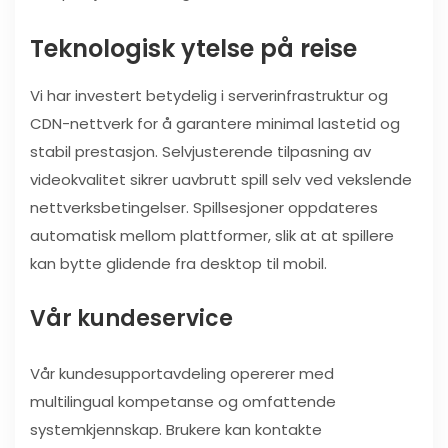
Teknologisk ytelse på reise
Vi har investert betydelig i serverinfrastruktur og
CDN-nettverk for å garantere minimal lastetid og
stabil prestasjon. Selvjusterende tilpasning av
videokvalitet sikrer uavbrutt spill selv ved vekslende
nettverksbetingelser. Spillsesjoner oppdateres
automatisk mellom plattformer, slik at at spillere
kan bytte glidende fra desktop til mobil.
Vår kundeservice
Vår kundesupportavdeling opererer med
multilingual kompetanse og omfattende
systemkjennskap. Brukere kan kontakte