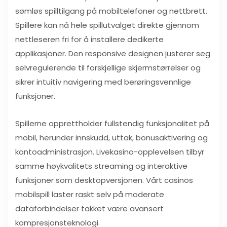
sømløs spilltilgang på mobiltelefoner og nettbrett.
Spillere kan nå hele spillutvalget direkte gjennom
nettleseren fri for å installere dedikerte
applikasjoner. Den responsive designen justerer seg
selvregulerende til forskjellige skjermstørrelser og
sikrer intuitiv navigering med berøringsvennlige
funksjoner.
Spillerne opprettholder fullstendig funksjonalitet på
mobil, herunder innskudd, uttak, bonusaktivering og
kontoadministrasjon. Livekasino-opplevelsen tilbyr
samme høykvalitets streaming og interaktive
funksjoner som desktopversjonen. Vårt casinos
mobilspill laster raskt selv på moderate
dataforbindelser takket være avansert
kompresjonsteknologi.