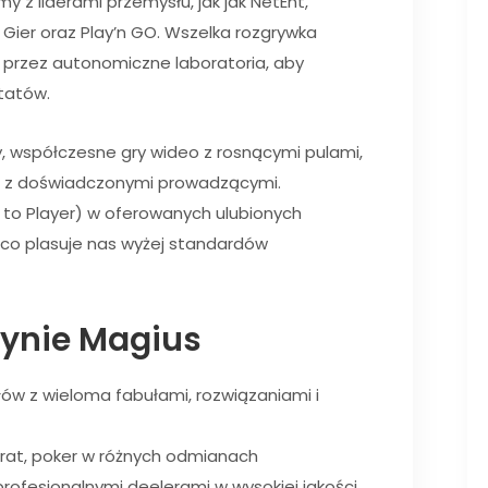
z liderami przemysłu, jak jak NetEnt,
 Gier oraz Play’n GO. Wszelka rozgrywka
 przez autonomiczne laboratoria, aby
ltatów.
y, współczesne gry wideo z rosnącymi pulami,
ino z doświadczonymi prowadzącymi.
to Player) w oferowanych ulubionych
 co plasuje nas wyżej standardów
synie Magius
łów z wieloma fabułami, rozwiązaniami i
karat, poker w różnych odmianach
profesjonalnymi deelerami w wysokiej jakości