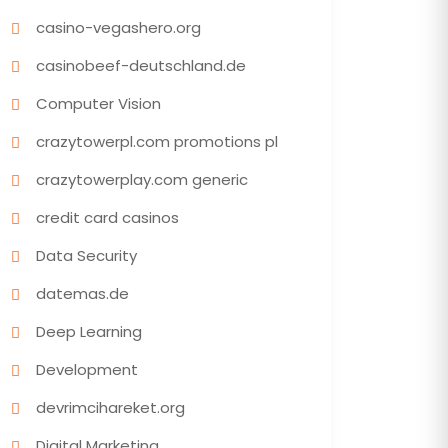
casino-vegashero.org
casinobeef-deutschland.de
Computer Vision
crazytowerpl.com promotions pl
crazytowerplay.com generic
credit card casinos
Data Security
datemas.de
Deep Learning
Development
devrimcihareket.org
Digital Marketing