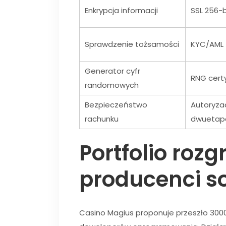
Enkrypcja informacji
SSL 256-b
Sprawdzenie tożsamości
KYC/AML
Generator cyfr
RNG cert
randomowych
Bezpieczeństwo
Autoryza
rachunku
dwuetap
Portfolio rozg
producenci s
Casino Magius proponuje przeszło 300