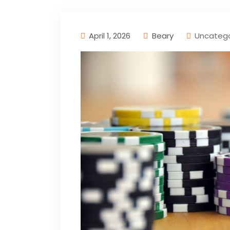
April 1, 2026
Beary
Uncatego