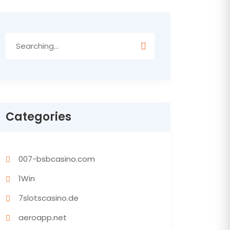
Categories
007-bsbcasino.com
1Win
7slotscasino.de
aeroapp.net