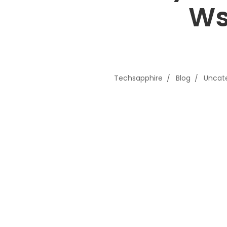
Ws
Techsapphire
Blog
Uncat