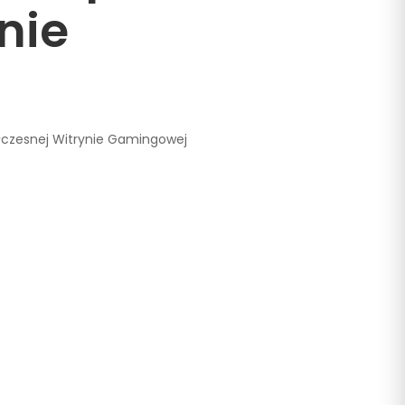
nie
łczesnej Witrynie Gamingowej