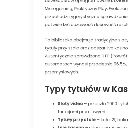
deweloperów oprogramowania. Działamy 
Microgaming, Praktyczny Play, Evolution
przechodzi rygorystyczne sprawdzanie
potwierdzić uczciwość i losowość rezu
Ta biblioteka obejmuje tradycyjne slot
tytuły przy stole oraz obszar live kas
Autentycznie sprawdzone RTP (Powrót 
automatach wynosi przeciętnie 96,5%,
przemysłowych.
Typy tytułów w Ka
Sloty video
– przeszło 2000 tytu
funkcjami premiowymi
Tytuły przy stole
– koło, 21, ba
Live kasyno
– relacje na żywo z 