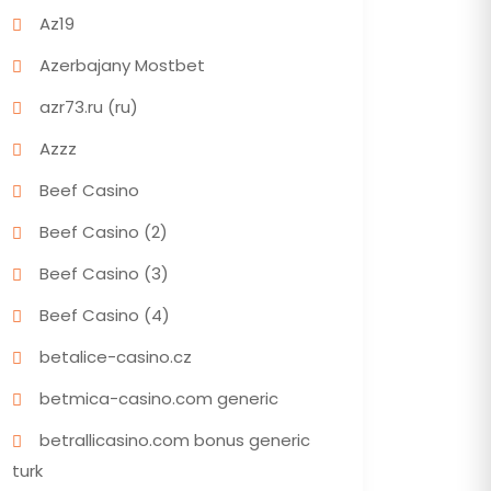
Az19
Azerbajany Mostbet
azr73.ru (ru)
Azzz
Beef Casino
Beef Casino (2)
Beef Casino (3)
Beef Casino (4)
betalice-casino.cz
betmica-casino.com generic
betrallicasino.com bonus generic
turk