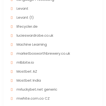
Levant
Levant (1)
lifecycler.de
lucieswardrobe.co.uk
Machine Learning
marketbosworthbrewery.co.uk
mlbbite.io
Mostbet AZ
Mostbet India
mrluckybet.net generic
mwhite.com.co CZ