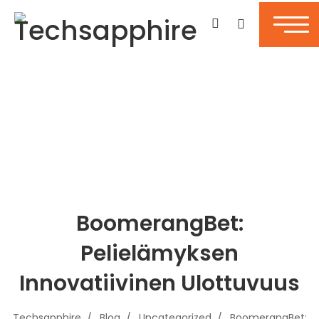
BoomerangBet:
Pelielämyksen
Innovatiivinen Ulottuvuus
Techsapphire
Blog
Uncategorized
BoomerangBet: