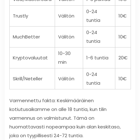
0-24
Trustly
Välitön
10€
tuntia
0-24
MuchBetter
Välitön
10€
tuntia
10-30
Kryptovaluutat
1-6 tuntia
20€
min
0-24
Skrill/Neteller
Välitön
10€
tuntia
Varmennettu fakta: Keskimääräinen
kotiutusaikamme on alle 18 tuntia, kun tilin
varmennus on valmistunut. Tämä on
huomattavasti nopeampaa kuin alan keskitaso,
joka on tyypillisesti 24-72 tuntia.