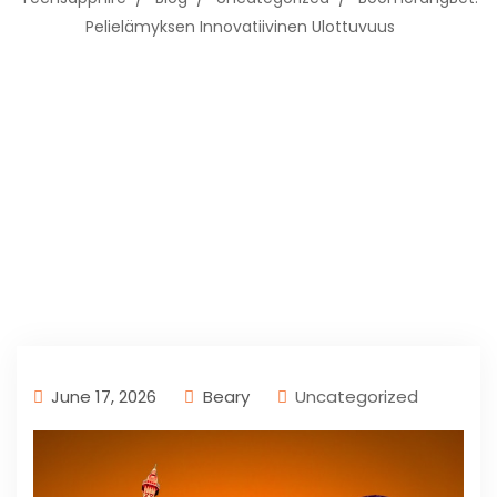
Pelielämyksen Innovatiivinen Ulottuvuus
June 17, 2026
Beary
Uncategorized