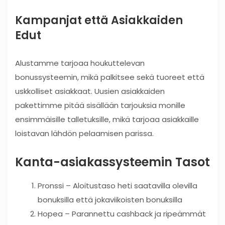
Kampanjat että Asiakkaiden
Edut
Alustamme tarjoaa houkuttelevan
bonussysteemin, mikä palkitsee sekä tuoreet että
uskkolliset asiakkaat. Uusien asiakkaiden
pakettimme pitää sisällään tarjouksia monille
ensimmäisille talletuksille, mikä tarjoaa asiakkaille
loistavan lähdön pelaamisen parissa.
Kanta-asiakassysteemin Tasot
Pronssi – Aloitustaso heti saatavilla olevilla
bonuksilla että jokaviikoisten bonuksilla
Hopea – Parannettu cashback ja ripeämmät