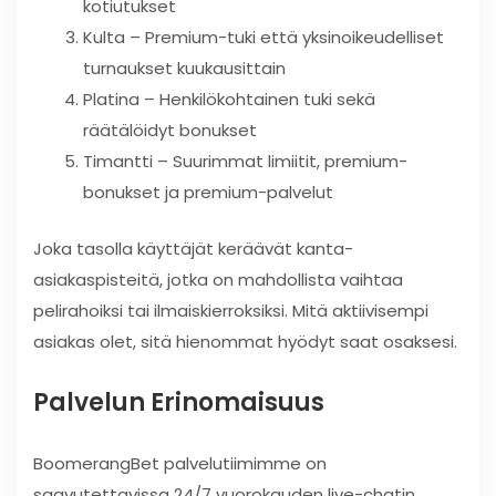
kotiutukset
Kulta – Premium-tuki että yksinoikeudelliset
turnaukset kuukausittain
Platina – Henkilökohtainen tuki sekä
räätälöidyt bonukset
Timantti – Suurimmat limiitit, premium-
bonukset ja premium-palvelut
Joka tasolla käyttäjät keräävät kanta-
asiakaspisteitä, jotka on mahdollista vaihtaa
pelirahoiksi tai ilmaiskierroksiksi. Mitä aktiivisempi
asiakas olet, sitä hienommat hyödyt saat osaksesi.
Palvelun Erinomaisuus
BoomerangBet palvelutiimimme on
saavutettavissa 24/7 vuorokauden live-chatin,