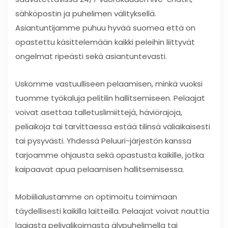
sähköpostin ja puhelimen välityksellä.
Asiantuntijamme puhuu hyvää suomea että on
opastettu käsittelemään kaikki peleihin liittyvät
ongelmat ripeästi sekä asiantuntevasti.
Uskomme vastuulliseen pelaamisen, minkä vuoksi
tuomme työkaluja pelitilin hallitsemiseen. Pelaajat
voivat asettaa talletuslimiittejä, häviörajoja,
peliaikoja tai tarvittaessa estää tilinsä väliaikaisesti
tai pysyvästi. Yhdessä Peluuri-järjestön kanssa
tarjoamme ohjausta sekä opastusta kaikille, jotka
kaipaavat apua pelaamisen hallitsemisessa.
Mobiilialustamme on optimoitu toimimaan
täydellisesti kaikilla laitteilla. Pelaajat voivat nauttia
laajasta pelivalikoimasta älypuhelimella tai