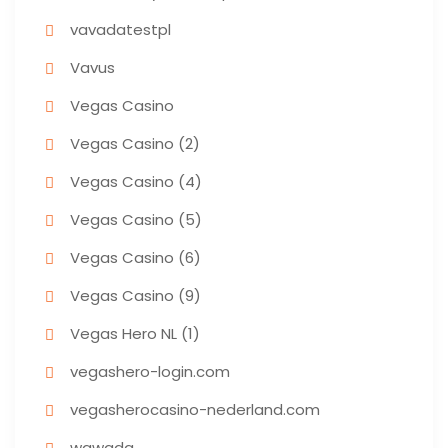
vavadatestpl
Vavus
Vegas Casino
Vegas Casino (2)
Vegas Casino (4)
Vegas Casino (5)
Vegas Casino (6)
Vegas Casino (9)
Vegas Hero NL (1)
vegashero-login.com
vegasherocasino-nederland.com
wawada