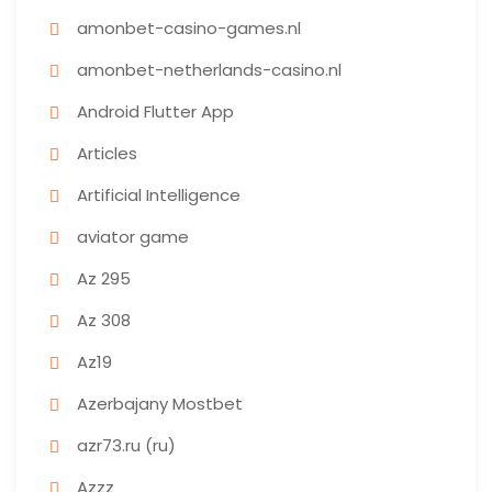
amonbet-casino-games.nl
amonbet-netherlands-casino.nl
Android Flutter App
Articles
Artificial Intelligence
aviator game
Az 295
Az 308
Az19
Azerbajany Mostbet
azr73.ru (ru)
Azzz