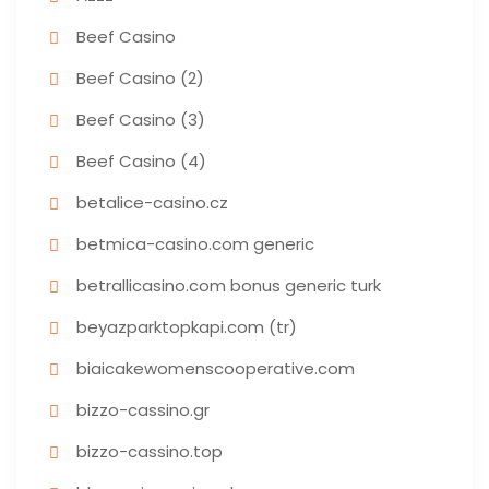
Beef Casino
Beef Casino (2)
Beef Casino (3)
Beef Casino (4)
betalice-casino.cz
betmica-casino.com generic
betrallicasino.com bonus generic turk
beyazparktopkapi.com (tr)
biaicakewomenscooperative.com
bizzo-cassino.gr
bizzo-cassino.top