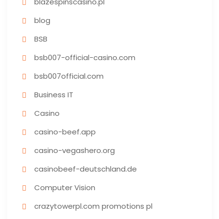
blazespinscasino.pl
blog
BSB
bsb007-official-casino.com
bsb007official.com
Business IT
Casino
casino-beef.app
casino-vegashero.org
casinobeef-deutschland.de
Computer Vision
crazytowerpl.com promotions pl