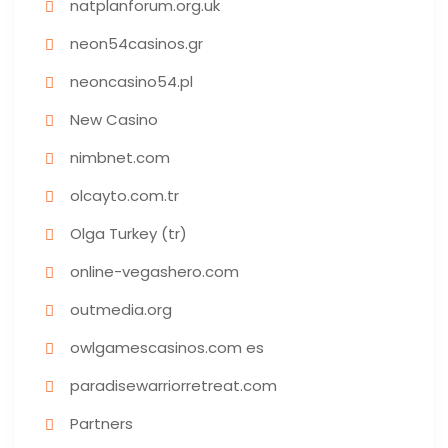
natplanforum.org.uk
neon54casinos.gr
neoncasino54.pl
New Casino
nimbnet.com
olcayto.com.tr
Olga Turkey (tr)
online-vegashero.com
outmedia.org
owlgamescasinos.com es
paradisewarriorretreat.com
Partners