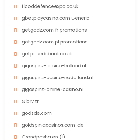
flooddefenceexpo.co.uk
gbetplaycasino.com Generic
getgodz.com fr promotions
getgodz.com pl promotions
getpoundsback.co.uk
gigaspinz-casino-holland.nl
gigaspinz-casino-nederland.nl
gigaspinz-online-casino.nl
Glory tr
godzde.com
goldspiniacasinos.com-de
Grandpasha en (1)