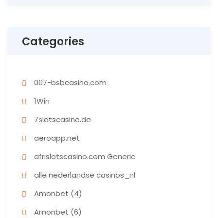
Categories
007-bsbcasino.com
1Win
7slotscasino.de
aeroapp.net
afrislotscasino.com Generic
alle nederlandse casinos_nl
Amonbet (4)
Amonbet (6)