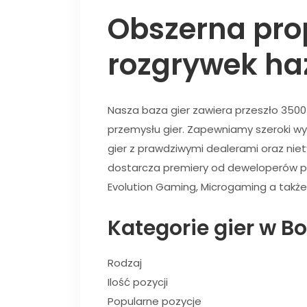
Obszerna pro
rozgrywek h
Nasza baza gier zawiera przeszło 350
przemysłu gier. Zapewniamy szeroki wy
gier z prawdziwymi dealerami oraz niet
dostarcza premiery od deweloperów po
Evolution Gaming, Microgaming a także
Kategorie gier w 
Rodzaj
Ilość pozycji
Popularne pozycje