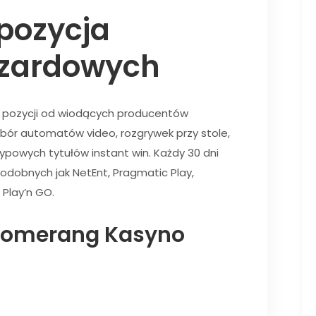
pozycja
azardowych
0 pozycji od wiodących producentów
bór automatów video, rozgrywek przy stole,
ypowych tytułów instant win. Każdy 30 dni
dobnych jak NetEnt, Pragmatic Play,
 Play’n GO.
Boomerang Kasyno