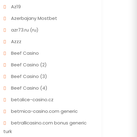
Az19
Azerbajany Mostbet
azr73.ru (ru)
Azzz
Beef Casino
Beef Casino (2)
Beef Casino (3)
Beef Casino (4)
betalice-casino.cz
betmica-casino.com generic
betrallicasino.com bonus generic
turk