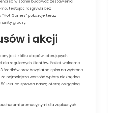
lienci są w stanie budować zestawienia
emo, testując rozgrywki bez
a “Hot Games” pokazuje teraz
munity graczy.
sów i akcji
ny jest z kilku etapów, oferujących
i dla regularnych klientów. Pakiet welcome
 3 środków oraz bezpłatne spins na wybrane
 że najmniejsza wartość wpłaty niezbędna
 50 PLN, co sprawia naszą ofertę osiągalną
oucherami promocyjnymi dla zapisanych