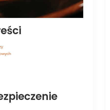
reści
zy
dowych
bezpieczenie