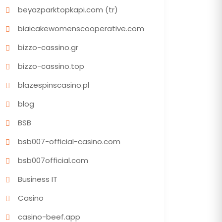
beyazparktopkapi.com (tr)
biaicakewomenscooperative.com
bizzo-cassino.gr
bizzo-cassino.top
blazespinscasino.pl
blog
BSB
bsb007-official-casino.com
bsb007official.com
Business IT
Casino
casino-beef.app