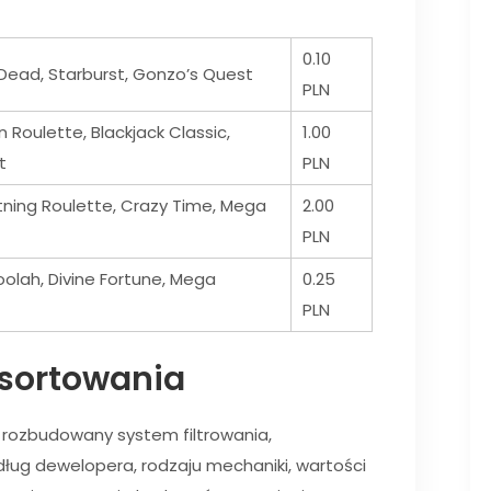
0.10
Dead, Starburst, Gonzo’s Quest
PLN
 Roulette, Blackjack Classic,
1.00
t
PLN
htning Roulette, Crazy Time, Mega
2.00
PLN
olah, Divine Fortune, Mega
0.25
PLN
 sortowania
rozbudowany system filtrowania,
ług dewelopera, rodzaju mechaniki, wartości