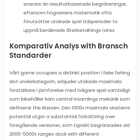
snarare än resultatbaserade begränsningar,
eftersom högvarians matematik ofta
förutsätter utökade spel tidsperioder to
uppnå beräknade återbetalnings rates
Komparativ Analys with Bransch
Standarder
Vårt game occupies a distinkt position i fiske fishing
slot underkategorin, erbjuder utökade maximala
förstärkare i jämförelse med tidigare spel samtidigt
som bibehåller kärn central insamlings mekanik som
definierar the klassen. Den 1000x maximala vinsterns
potential utgör a substantial förbättring over
föregående versioner, som typiskt begränsades vid
2000-5000x ranges dock with different