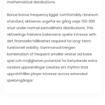
mathematical distributions.
Bonus bonus frequency ligger comfortably i bransch
standard, aktiveras ungefär en gång varje 150-200
snurr under normal sannolikhets distributions. This
aktiverings frekvens balanserar spelar intresse with
det finansiella hållbarhet required for long-term
funktionell viability. Sammansättningen
kombination of frequent smaller vinster vid base
spel och möjligheten potential for betydande extra
rundors uppsamlingar creates ett rhythm that
upprätthåller player intresse across extended
spelomgångar.