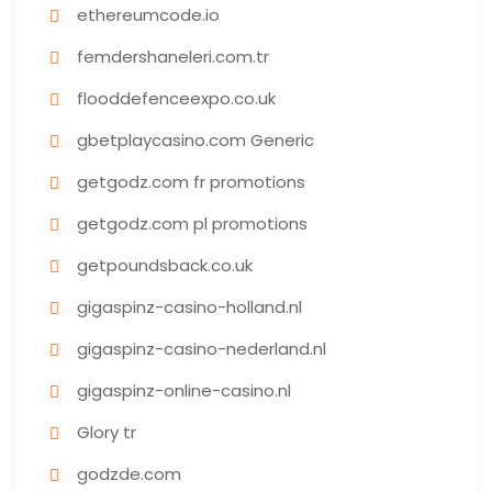
ethereumcode.io
femdershaneleri.com.tr
flooddefenceexpo.co.uk
gbetplaycasino.com Generic
getgodz.com fr promotions
getgodz.com pl promotions
getpoundsback.co.uk
gigaspinz-casino-holland.nl
gigaspinz-casino-nederland.nl
gigaspinz-online-casino.nl
Glory tr
godzde.com