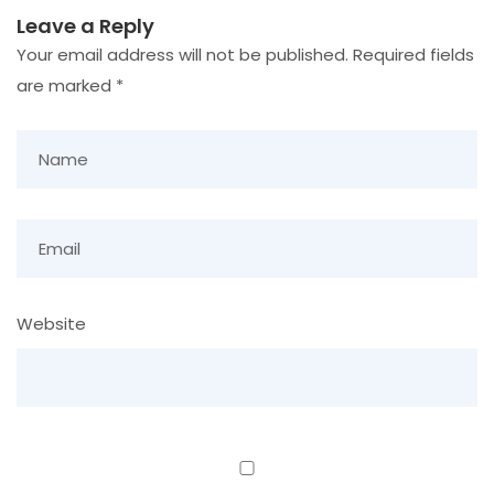
Leave a Reply
Your email address will not be published.
Required fields
are marked
*
Website