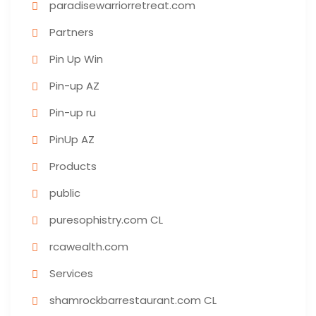
paradisewarriorretreat.com
Partners
Pin Up Win
Pin-up AZ
Pin-up ru
PinUp AZ
Products
public
puresophistry.com CL
rcawealth.com
Services
shamrockbarrestaurant.com CL