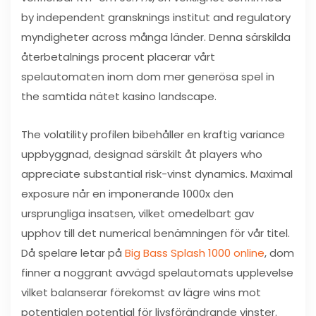
by independent gransknings institut and regulatory
myndigheter across många länder. Denna särskilda
återbetalnings procent placerar vårt
spelautomaten inom dom mer generösa spel in
the samtida nätet kasino landscape.
The volatility profilen bibehåller en kraftig variance
uppbyggnad, designad särskilt åt players who
appreciate substantial risk-vinst dynamics. Maximal
exposure når en imponerande 1000x den
ursprungliga insatsen, vilket omedelbart gav
upphov till det numerical benämningen för vår titel.
Då spelare letar på
Big Bass Splash 1000 online
, dom
finner a noggrant avvägd spelautomats upplevelse
vilket balanserar förekomst av lägre wins mot
potentialen potential för livsförändrande vinster.