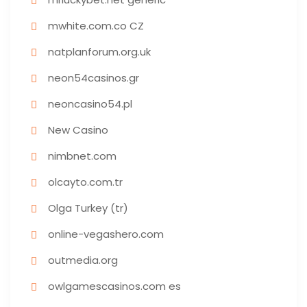
mwhite.com.co CZ
natplanforum.org.uk
neon54casinos.gr
neoncasino54.pl
New Casino
nimbnet.com
olcayto.com.tr
Olga Turkey (tr)
online-vegashero.com
outmedia.org
owlgamescasinos.com es