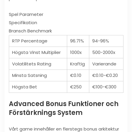
Spel Parameter
Specifikation
Bransch Benchmark
RTP Percentage
96.71%
94-96%
Högsta Vinst Multiplier
1000x
500-2000x
Volatilitets Rating
Kraftig
Varierande
Minsta Satsning
€0.10
€0.10-€0.20
Högsta Bet
€250
€100-€300
Advanced Bonus Funktioner och
Förstärknings System
Vårt game innehåller en flerstegs bonus arkitektur