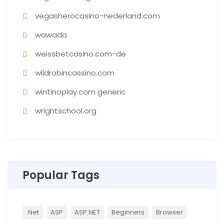
vegasherocasino-nederland.com
wawada
weissbetcasino.com-de
wildrobincassino.com
wintinoplay.com generic
wrightschool.org
Popular Tags
.net
ASP
ASP.NET
Beginners
Browser