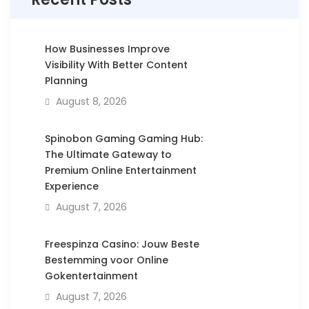
How Businesses Improve
Visibility With Better Content
Planning
August 8, 2026
Spinobon Gaming Gaming Hub:
The Ultimate Gateway to
Premium Online Entertainment
Experience
August 7, 2026
Freespinza Casino: Jouw Beste
Bestemming voor Online
Gokentertainment
August 7, 2026