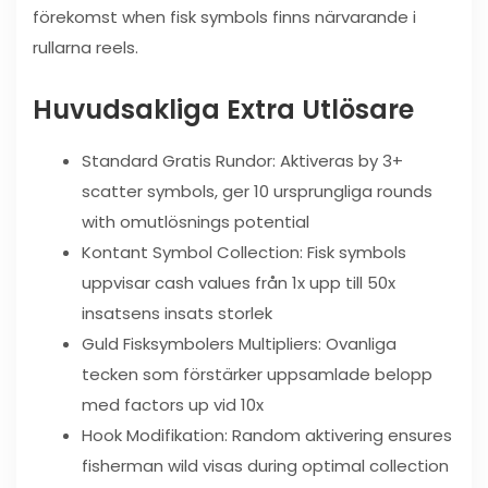
förekomst when fisk symbols finns närvarande i
rullarna reels.
Huvudsakliga Extra Utlösare
Standard Gratis Rundor: Aktiveras by 3+
scatter symbols, ger 10 ursprungliga rounds
with omutlösnings potential
Kontant Symbol Collection: Fisk symbols
uppvisar cash values från 1x upp till 50x
insatsens insats storlek
Guld Fisksymbolers Multipliers: Ovanliga
tecken som förstärker uppsamlade belopp
med factors up vid 10x
Hook Modifikation: Random aktivering ensures
fisherman wild visas during optimal collection