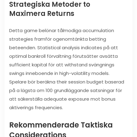
Strategiska Metoder to
Maximera Returns
Detta game belönar tålmodiga accumulation
strategies framför ogenomtänkta betting
beteenden. Statistical analysis indicates på att
optimal bankroll förvaltning förutsätter avsätta
sufficient kapital för att withstand svängnings
swings inneboende in high-volatility models.
Spelare bör beräkna their session budget baserad
på a lägsta om 100 grundläggande satsningar för
att säkerställa adequate exposure mot bonus
aktiverings frequencies.
Rekommenderade Taktiska
Considerations