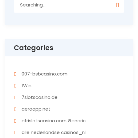
Categories
007-bsbcasino.com
1Win
7slotscasino.de
aeroapp.net
afrislotscasino.com Generic
alle nederlandse casinos_nl