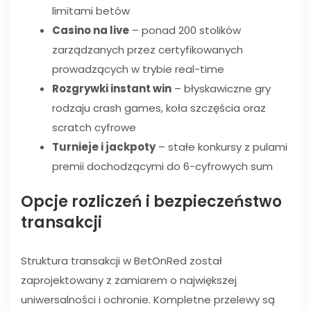
limitami betów
Casino na live
– ponad 200 stolików
zarządzanych przez certyfikowanych
prowadzących w trybie real-time
Rozgrywki instant win
– błyskawiczne gry
rodzaju crash games, koła szczęścia oraz
scratch cyfrowe
Turnieje i jackpoty
– stałe konkursy z pulami
premii dochodzącymi do 6-cyfrowych sum
Opcje rozliczeń i bezpieczeństwo
transakcji
Struktura transakcji w BetOnRed został
zaprojektowany z zamiarem o największej
uniwersalności i ochronie. Kompletne przelewy są