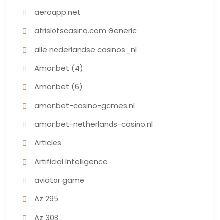
aeroapp.net
afrislotscasino.com Generic
alle nederlandse casinos_nl
Amonbet (4)
Amonbet (6)
amonbet-casino-games.nl
amonbet-netherlands-casino.nl
Articles
Artificial Intelligence
aviator game
Az 295
Az 308