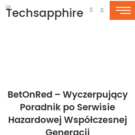
BetOnRed – Wyczerpujący
Poradnik po Serwisie
Hazardowej Współczesnej
Generacji