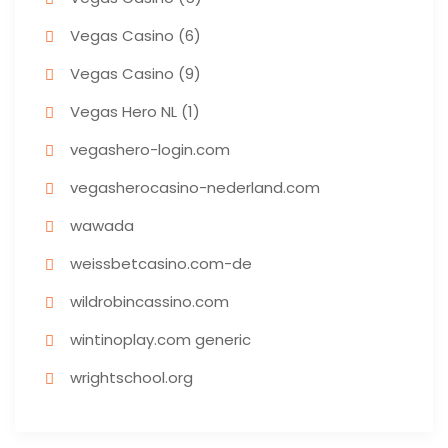
Vegas Casino (6)
Vegas Casino (9)
Vegas Hero NL (1)
vegashero-login.com
vegasherocasino-nederland.com
wawada
weissbetcasino.com-de
wildrobincassino.com
wintinoplay.com generic
wrightschool.org