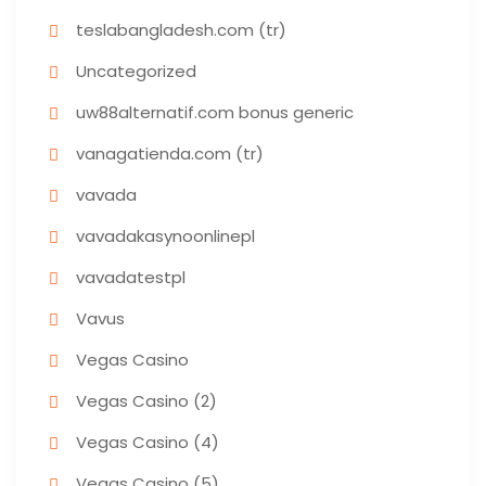
teslabangladesh.com (tr)
Uncategorized
uw88alternatif.com bonus generic
vanagatienda.com (tr)
vavada
vavadakasynoonlinepl
vavadatestpl
Vavus
Vegas Casino
Vegas Casino (2)
Vegas Casino (4)
Vegas Casino (5)