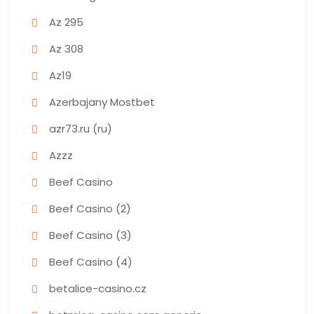
Az 295
Az 308
Az19
Azerbajany Mostbet
azr73.ru (ru)
Azzz
Beef Casino
Beef Casino (2)
Beef Casino (3)
Beef Casino (4)
betalice-casino.cz