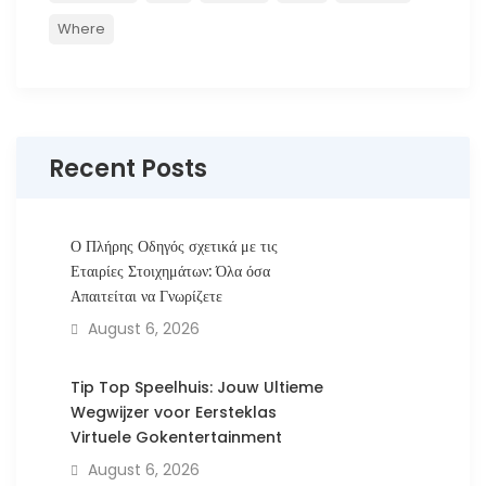
Where
Recent Posts
Ο Πλήρης Οδηγός σχετικά με τις
Εταιρίες Στοιχημάτων: Όλα όσα
Απαιτείται να Γνωρίζετε
August 6, 2026
Tip Top Speelhuis: Jouw Ultieme
Wegwijzer voor Eersteklas
Virtuele Gokentertainment
August 6, 2026