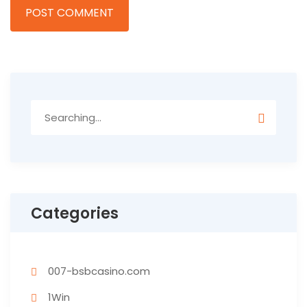
Categories
007-bsbcasino.com
1Win