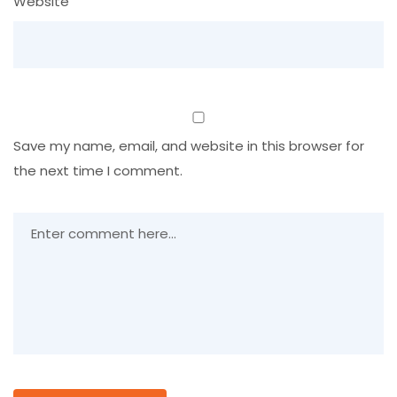
Website
Save my name, email, and website in this browser for
the next time I comment.