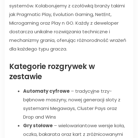
systemów. Kolaborujemy z czołówką branży takimi
jak Pragmatic Play, Evolution Gaming, NetEnt,
Microgaming oraz Play n GO. Każdy z deweloper
dostarcza unikalne rozwiązania techniczne i
mechanizmy grania, oferując różnorodność wrażeń
dla każdego typu gracza.
Kategorie rozgrywek w
zestawie
Automaty cyfrowe
– tradycyjne trzy-
bębnowe maszyny, nowej generacji sloty z
systemami Megaways, Cluster Pays oraz
Drop and Wins
Gry stołowe
– wielowariantowe wersje koła,
oczka, bakarata oraz kart z zróżnicowanymi