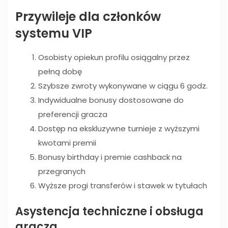
Przywileje dla członków
systemu VIP
Osobisty opiekun profilu osiągalny przez
pełną dobę
Szybsze zwroty wykonywane w ciągu 6 godz.
Indywidualne bonusy dostosowane do
preferencji gracza
Dostęp na ekskluzywne turnieje z wyższymi
kwotami premii
Bonusy birthday i premie cashback na
przegranych
Wyższe progi transferów i stawek w tytułach
Asystencja techniczne i obsługa
gracza