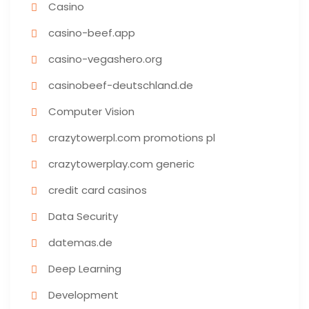
Casino
casino-beef.app
casino-vegashero.org
casinobeef-deutschland.de
Computer Vision
crazytowerpl.com promotions pl
crazytowerplay.com generic
credit card casinos
Data Security
datemas.de
Deep Learning
Development