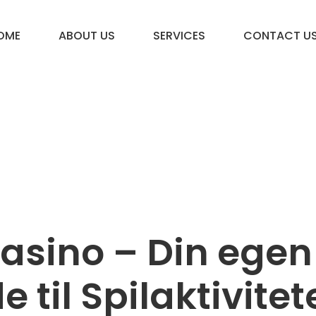
OME
ABOUT US
SERVICES
CONTACT U
Casino – Din egen
e til Spilaktivitet