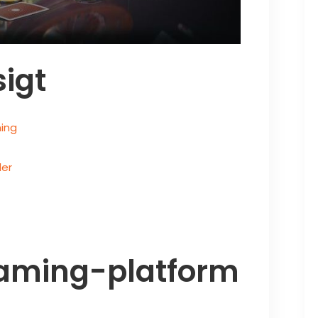
igt
ning
ler
aming-platform