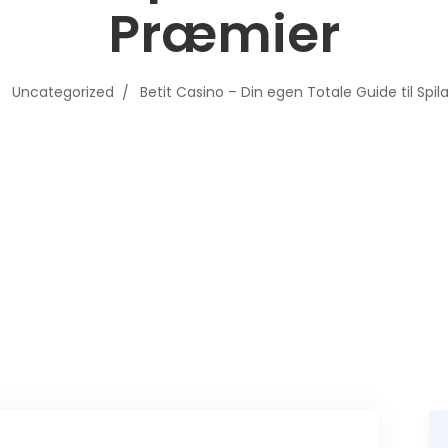
Præmier
Uncategorized
Betit Casino – Din egen Totale Guide til Spil