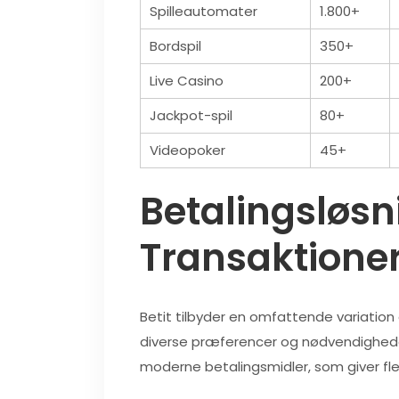
Spilleautomater
1.800+
Bordspil
350+
Live Casino
200+
Jackpot-spil
80+
Videopoker
45+
Betalingsløsn
Transaktione
Betit tilbyder en omfattende variation 
diverse præferencer og nødvendigheder
moderne betalingsmidler, som giver fleksi