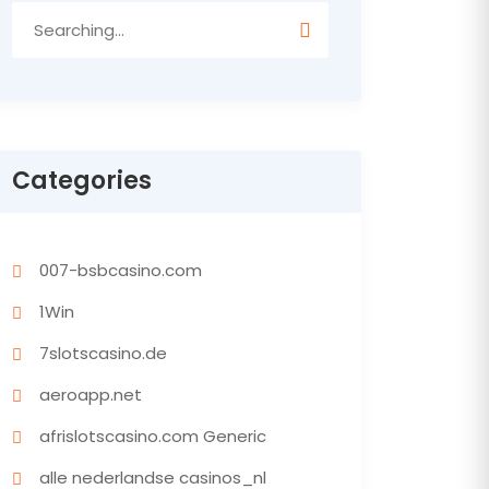
Categories
007-bsbcasino.com
1Win
7slotscasino.de
aeroapp.net
afrislotscasino.com Generic
alle nederlandse casinos_nl