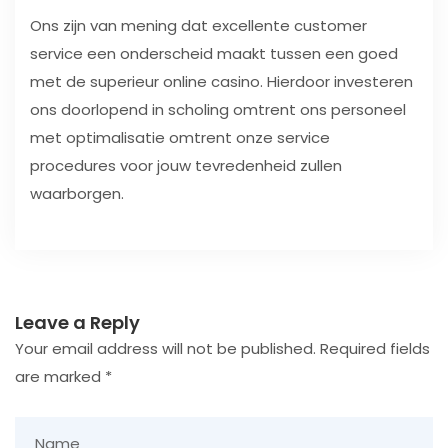
Ons zijn van mening dat excellente customer
service een onderscheid maakt tussen een goed
met de superieur online casino. Hierdoor investeren
ons doorlopend in scholing omtrent ons personeel
met optimalisatie omtrent onze service
procedures voor jouw tevredenheid zullen
waarborgen.
Leave a Reply
Your email address will not be published.
Required fields
are marked
*