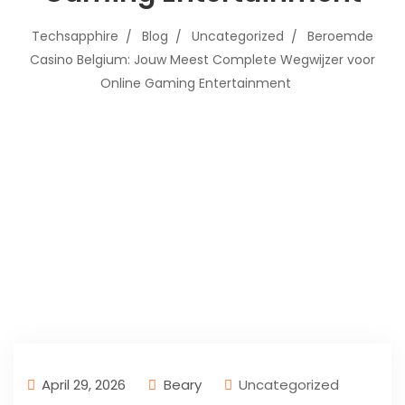
Techsapphire
Blog
Uncategorized
Beroemde
Casino Belgium: Jouw Meest Complete Wegwijzer voor
Online Gaming Entertainment
April 29, 2026
Beary
Uncategorized