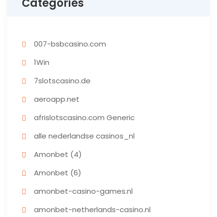
Categories
007-bsbcasino.com
1Win
7slotscasino.de
aeroapp.net
afrislotscasino.com Generic
alle nederlandse casinos_nl
Amonbet (4)
Amonbet (6)
amonbet-casino-games.nl
amonbet-netherlands-casino.nl