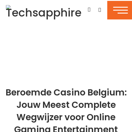
Beroemde Casino Belgium:
Jouw Meest Complete
Wegwijzer voor Online
Gaming Entertainment