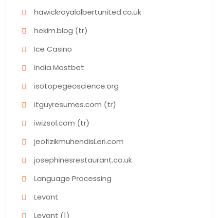
hawickroyalalbertunited.co.uk
hekim.blog (tr)
Ice Casino
India Mostbet
isotopegeoscience.org
itguyresumes.com (tr)
iwizsol.com (tr)
jeofizikmuhendisLeri.com
josephinesrestaurant.co.uk
Language Processing
Levant
Levant (1)