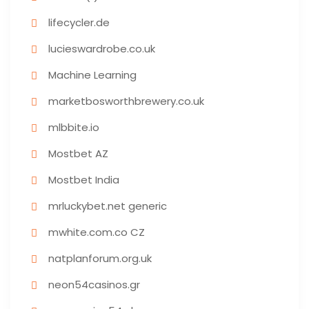
lifecycler.de
lucieswardrobe.co.uk
Machine Learning
marketbosworthbrewery.co.uk
mlbbite.io
Mostbet AZ
Mostbet India
mrluckybet.net generic
mwhite.com.co CZ
natplanforum.org.uk
neon54casinos.gr