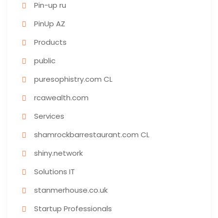
Pin-up ru
PinUp AZ
Products
public
puresophistry.com CL
rcawealth.com
Services
shamrockbarrestaurant.com CL
shiny.network
Solutions IT
stanmerhouse.co.uk
Startup Professionals