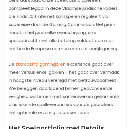
centraal staat. Onze speelcasino opereert
compleet legaal in deze Vlaamse juridische kaders,
die sinds 2011 internet kansspelen reguleert via
supervisie door de Gaming Commission. Hetgeen
houdt in hetgeen elke overschrijving, elke
spelopdracht met alle betaling voldoet aan met
het harde Europese normen omtrent eerlijk gaming.
De
starcasino gamingbron
experience gaat over
meer versus enkel gokken – het gaat over vermaak
in hoogste niveau verenigd met betrouwbaarheid.
We beleggen doorlopend binnen geavanceerde
veiligheid systemen met samenwerken gezamenlijk
plus erkende spelleveranciers voor de gebruikers
het optimale ervaring te presenteren.
Het Spelportfolio met Details