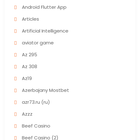
Android Flutter App
Articles
Artificial Intelligence
aviator game
Az 295
Az 308
Az19
Azerbajany Mostbet
azr73.ru (ru)
Azzz
Beef Casino
Beef Casino (2)