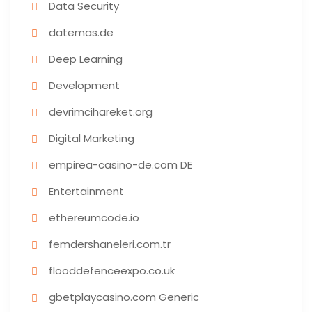
Data Security
datemas.de
Deep Learning
Development
devrimcihareket.org
Digital Marketing
empirea-casino-de.com DE
Entertainment
ethereumcode.io
femdershaneleri.com.tr
flooddefenceexpo.co.uk
gbetplaycasino.com Generic