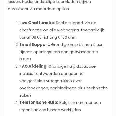
lossen. Nederlandstalige teamleden blijven
bereikbaar via meerdere opties:
Live Chatfunctie:
Snelle support via de
chatfunctie op alle webpagina, toegankelijk
vanaf 09:00 richting 01:00 uren
Email Support:
Grondige hulp binnen 4 uur
tijdens openingsuren aan geavanceerde
issues
FAQ Afdeling:
Grondige hulp database
inclusief antwoorden aangaande
veelgestelde vraagstukken over
overboekingen, aanbiedingen plus technische
zaken
Telefonische Hulp:
Belgisch nummer aan
urgent advies binnen werktijden