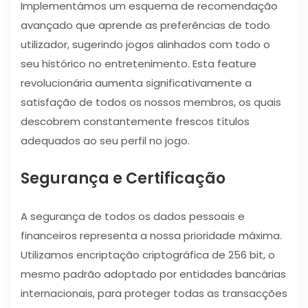
Implementámos um esquema de recomendação
avançado que aprende as preferências de todo
utilizador, sugerindo jogos alinhados com todo o
seu histórico no entretenimento. Esta feature
revolucionária aumenta significativamente a
satisfação de todos os nossos membros, os quais
descobrem constantemente frescos títulos
adequados ao seu perfil no jogo.
Segurança e Certificação
A segurança de todos os dados pessoais e
financeiros representa a nossa prioridade máxima.
Utilizamos encriptação criptográfica de 256 bit, o
mesmo padrão adoptado por entidades bancárias
internacionais, para proteger todas as transacções