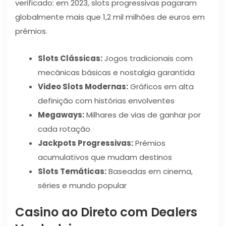
verificado: em 2023, slots progressivas pagaram
globalmente mais que 1,2 mil milhões de euros em
prémios.
Slots Clássicas:
Jogos tradicionais com
mecânicas básicas e nostalgia garantida
Video Slots Modernas:
Gráficos em alta
definição com histórias envolventes
Megaways:
Milhares de vias de ganhar por
cada rotação
Jackpots Progressivas:
Prémios
acumulativos que mudam destinos
Slots Temáticas:
Baseadas em cinema,
séries e mundo popular
Casino ao Direto com Dealers