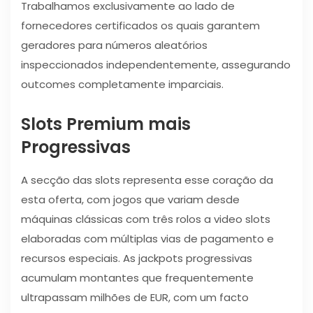
Trabalhamos exclusivamente ao lado de
fornecedores certificados os quais garantem
geradores para números aleatórios
inspeccionados independentemente, assegurando
outcomes completamente imparciais.
Slots Premium mais
Progressivas
A secção das slots representa esse coração da
esta oferta, com jogos que variam desde
máquinas clássicas com três rolos a video slots
elaboradas com múltiplas vias de pagamento e
recursos especiais. As jackpots progressivas
acumulam montantes que frequentemente
ultrapassam milhões de EUR, com um facto