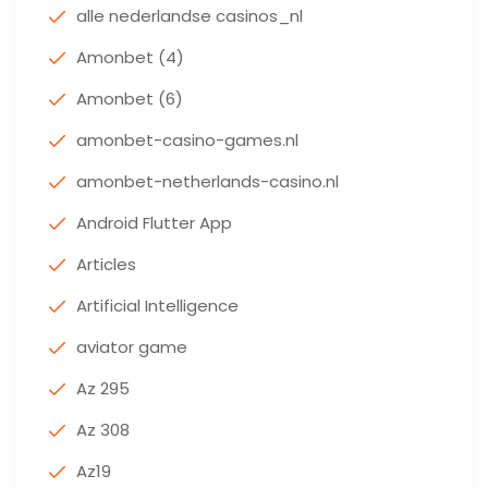
alle nederlandse casinos_nl
Amonbet (4)
Amonbet (6)
amonbet-casino-games.nl
amonbet-netherlands-casino.nl
Android Flutter App
Articles
Artificial Intelligence
aviator game
Az 295
Az 308
Az19