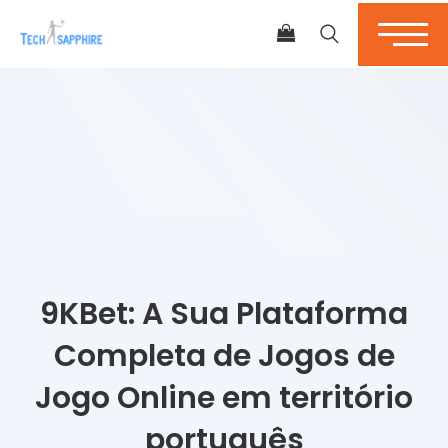
9KBet: A Sua Plataforma
Completa de Jogos de
Jogo Online em território
português