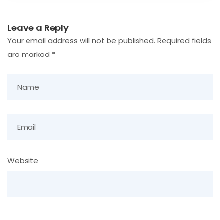
Leave a Reply
Your email address will not be published.
Required fields
are marked
*
Website