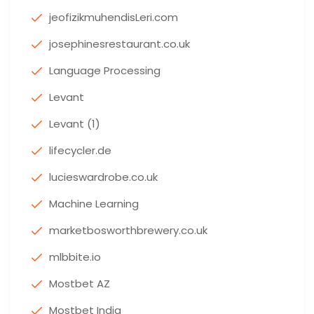
jeofizikmuhendisLeri.com
josephinesrestaurant.co.uk
Language Processing
Levant
Levant (1)
lifecycler.de
lucieswardrobe.co.uk
Machine Learning
marketbosworthbrewery.co.uk
mlbbite.io
Mostbet AZ
Mostbet India