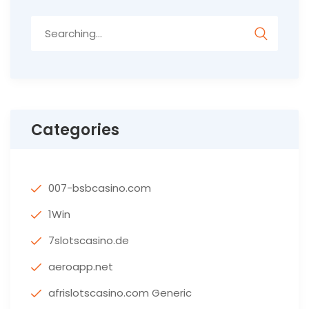
Categories
007-bsbcasino.com
1Win
7slotscasino.de
aeroapp.net
afrislotscasino.com Generic