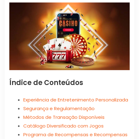
Índice de Conteúdos
Experiência de Entretenimento Personalizada
Segurança e Regulamentação
Métodos de Transação Disponíveis
Catálogo Diversificado com Jogos
Programa de Recompensas e Recompensas