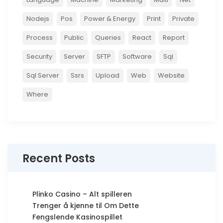
Nodejs
Pos
Power & Energy
Print
Private
Process
Public
Queries
React
Report
Security
Server
SFTP
Software
Sql
Sql Server
Ssrs
Upload
Web
Website
Where
Recent Posts
Plinko Casino – Alt spilleren
Trenger å kjenne til Om Dette
Fengslende Kasinospillet