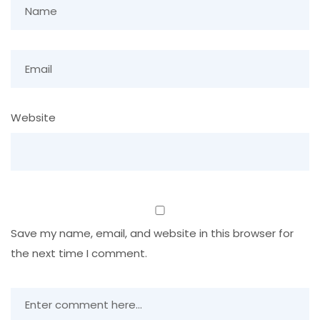
Website
Save my name, email, and website in this browser for
the next time I comment.