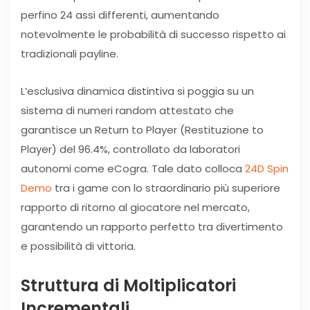
perfino 24 assi differenti, aumentando
notevolmente le probabilità di successo rispetto ai
tradizionali payline.
L’esclusiva dinamica distintiva si poggia su un
sistema di numeri random attestato che
garantisce un Return to Player (Restituzione to
Player) del 96.4%, controllato da laboratori
autonomi come eCogra. Tale dato colloca
24D Spin
Demo
tra i game con lo straordinario più superiore
rapporto di ritorno al giocatore nel mercato,
garantendo un rapporto perfetto tra divertimento
e possibilità di vittoria.
Struttura di Moltiplicatori
Incrementali