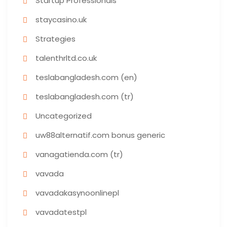
Startup Professionals
staycasino.uk
Strategies
talenthrltd.co.uk
teslabangladesh.com (en)
teslabangladesh.com (tr)
Uncategorized
uw88alternatif.com bonus generic
vanagatienda.com (tr)
vavada
vavadakasynoonlinepl
vavadatestpl