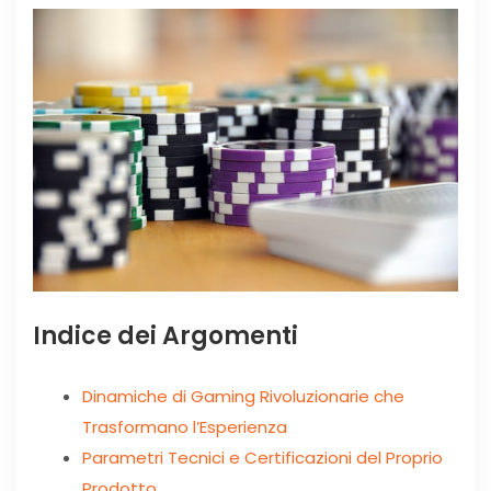
Indice dei Argomenti
Dinamiche di Gaming Rivoluzionarie che
Trasformano l’Esperienza
Parametri Tecnici e Certificazioni del Proprio
Prodotto