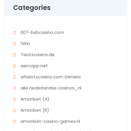
Categories
007-bsbcasino.com
1Win
7slotscasino.de
aeroapp.net
afrislotscasino.com Generic
alle nederlandse casinos_nl
Amonbet (4)
Amonbet (6)
amonbet-casino-games.nl