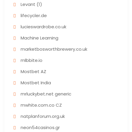
Levant (1)
lifecycler.de
lucieswardrobe.co.uk
Machine Learning
marketbosworthbrewery.co.uk
mlbbite.io
Mostbet AZ
Mostbet India
mrluckybet.net generic
mwhite.com.co CZ
natplanforum.org.uk
neon54casinos.gr