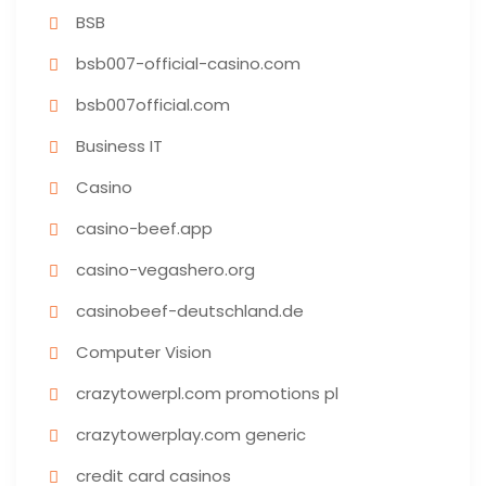
BSB
bsb007-official-casino.com
bsb007official.com
Business IT
Casino
casino-beef.app
casino-vegashero.org
casinobeef-deutschland.de
Computer Vision
crazytowerpl.com promotions pl
crazytowerplay.com generic
credit card casinos