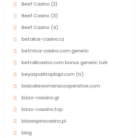
Beef Casino (2)
Beef Casino (3)
Beef Casino (4)
betalice-casino.cz
betmica-casino.com generic
betrallicasino.com bonus generic turk
beyazparktopkapi.com (tr)
biaicakewomenscooperative.com
bizzo-cassino.gr
bizzo-cassino.top
blazespinscasino.pl
blog