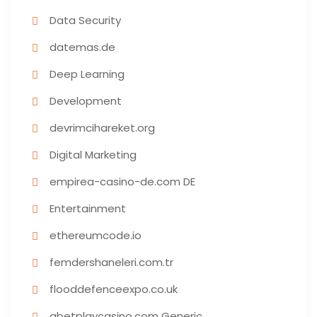
Data Security
datemas.de
Deep Learning
Development
devrimcihareket.org
Digital Marketing
empirea-casino-de.com DE
Entertainment
ethereumcode.io
femdershaneleri.com.tr
flooddefenceexpo.co.uk
gbetplaycasino.com Generic