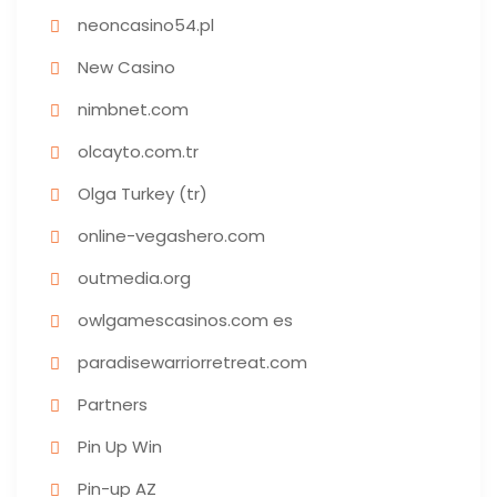
neoncasino54.pl
New Casino
nimbnet.com
olcayto.com.tr
Olga Turkey (tr)
online-vegashero.com
outmedia.org
owlgamescasinos.com es
paradisewarriorretreat.com
Partners
Pin Up Win
Pin-up AZ