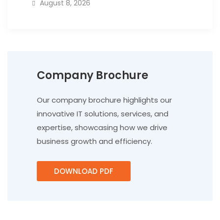
August 8, 2026
Company Brochure
Our company brochure highlights our
innovative IT solutions, services, and
expertise, showcasing how we drive
business growth and efficiency.
DOWNLOAD PDF